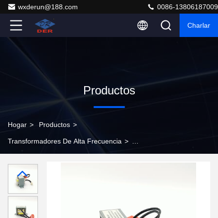
wxderun@188.com
0086-13806187009
Charlar
Productos
Hogar
>
Productos
>
Transformadores De Alta Frecuencia
>
Transformadores de alta frecuencia de 1VA a 20kVA
para convertidores de CC a CC compatibles con la
Directiva ROHS