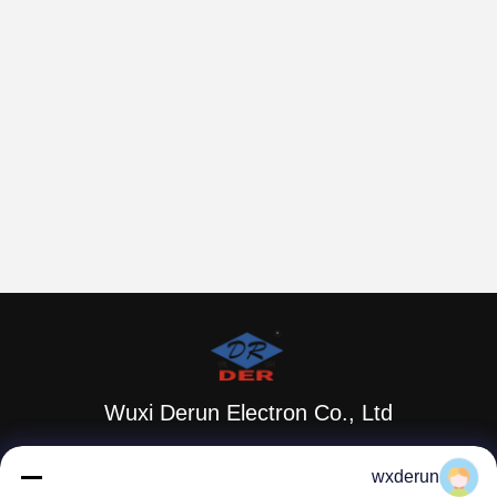
Wuxi Derun Electron Co., Ltd
wxderun@188.com
wxderun