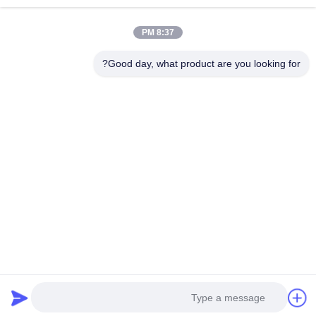
0086-13806187009
8:37 PM
حديقة غانغشيا الصناعية ، مدينة دونغغانغ ، مقاطعة شيشان ،
مدينة ووشي ، الصين
Good day, what product are you looking for?
الصين جودة جيدة محولات التردد العالي المورد. حقوق الطبع والنشر
© 2026 Wuxi Derun Electron Co., Ltd جميع الحقوق محفوظة