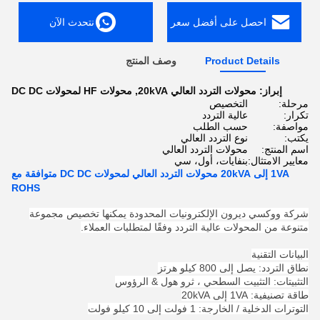
احصل على أفضل سعر
نتحدث الآن
Product Details
وصف المنتج
إبراز:
محولات التردد العالي 20kVA
,
محولات HF لمحولات DC DC
مرحلة:
التخصيص
تكرار:
عالية التردد
مواصفة:
حسب الطلب
يكتب:
نوع التردد العالي
اسم المنتج:
محولات التردد العالي
معايير الامتثال:
بنفايات، أول، سي
1VA إلى 20kVA محولات التردد العالي لمحولات DC DC متوافقة مع
ROHS
شركة ووكسي ديرون الإلكترونيات المحدودة يمكنها تخصيص مجموعة
متنوعة من المحولات عالية التردد وفقًا لمتطلبات العملاء.
البيانات التقنية
نطاق التردد: يصل إلى 800 كيلو هرتز
التثبيتات: التثبيت السطحي ، ثرو هول & الرؤوس
طاقة تصنيفية: 1VA إلى 20kVA
التوترات الدخلية / الخارجة: 1 فولت إلى 10 كيلو فولت