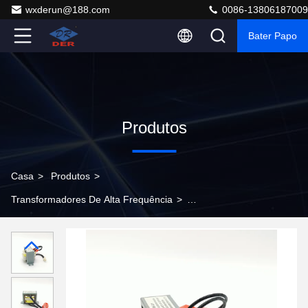
wxderun@188.com
0086-13806187009
Bater Papo
Produtos
Casa
>
Produtos
>
Transformadores De Alta Frequência
>
Transformadores de alta frequência de 1VA a 20kVA
para conversores de CC para CC compatíveis com a
ROHS