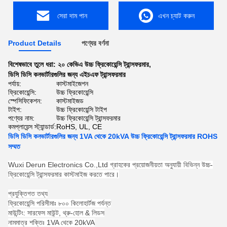
সেরা দাম পান
এখন চ্যাট করুন
Product Details
পণ্যের বর্ণনা
বিশেষভাবে তুলে ধরা:
২০ কেভিএ উচ্চ ফ্রিকোয়েন্সি ট্রান্সফরমার
,
ডিসি ডিসি কনভার্টারগুলির জন্য এইচএফ ট্রান্সফরমার
পর্যায়:
কাস্টমাইজেশন
ফ্রিকোয়েন্সি:
উচ্চ ফ্রিকোয়েন্সি
স্পেসিফিকেশন:
কাস্টমাইজড
টাইপ:
উচ্চ ফ্রিকোয়েন্সি টাইপ
পণ্যের নাম:
উচ্চ ফ্রিকোয়েন্সি ট্রান্সফরমার
কমপ্লায়েন্স স্ট্যান্ডার্ড:
RoHS, UL, CE
ডিসি ডিসি কনভার্টারগুলির জন্য 1VA থেকে 20kVA উচ্চ ফ্রিকোয়েন্সি ট্রান্সফরমার ROHS
সম্মত
Wuxi Derun Electronics Co.,Ltd গ্রাহকের প্রয়োজনীয়তা অনুযায়ী বিভিন্ন উচ্চ-
ফ্রিকোয়েন্সি ট্রান্সফরমার কাস্টমাইজ করতে পারে।
প্রযুক্তিগত তথ্য
ফ্রিকোয়েন্সি পরিসীমাঃ ৮০০ কিলোহার্টজ পর্যন্ত
মাউন্টিং: সারফেস মাউন্ট, থ্রু-হোল & লিডস
নামমাত্র শক্তিঃ 1VA থেকে 20kVA