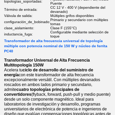
topologías_soportadas:
Puente
CC 12 V - 400 V (dependiente del
Término de entrada:
devanado)
Válvula de salida:
Múltiples grifos disponibles
Primario y secundario con múltiples
configuración_de_bobinado:
tomas
clase_aislamiento:
Clase F (155°C)
Configurable mediante selección de
inductancia_fuga:
toque
Transformador de alta frecuencia universal de topología
múltiple con potencia nominal de 150 W y núcleo de ferrita
PC40
Transformador Universal de Alta Frecuencia
Multitopología 150W
Acelera tu
ciclo de desarrollo del suministro de
energía
con este transformador de alta frecuencia
excepcionalmente versátil. Con múltiples devanados
roscados en ambos lados primario y secundario,
admite
cuatro topologías principales de
convertidores
(flyback, forward, push-pull y medio puente)
desde un solo componente magnético. Ideal para
laboratorios de investigación y desarrollo, programas
universitarios de electrónica de potencia e ingenieros de
diseño que evalúan compensaciones topológicas antes de