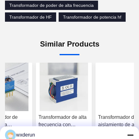
Transformador de poder de alta frecuencia
Transformador de HF
Transformador de potencia hf
Similar Products
mador de
Transformador de alta
Transformador de
alta
frecuencia con
aislamiento de alt
a con salida
certificación UL CE
frecuencia con
wxderun