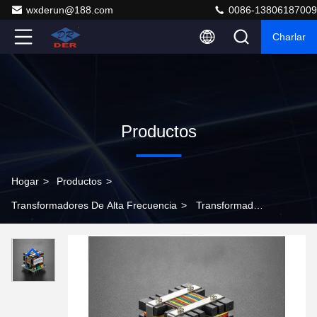
wxderun@188.com
0086-13806187009
Charlar
Productos
Hogar
>
Productos
>
Transformadores De Alta Frecuencia
>
Transformador
de alta frecuencia universal de topología múltiple con
potencia nominal de 150 W y núcleo de ferrita PC40