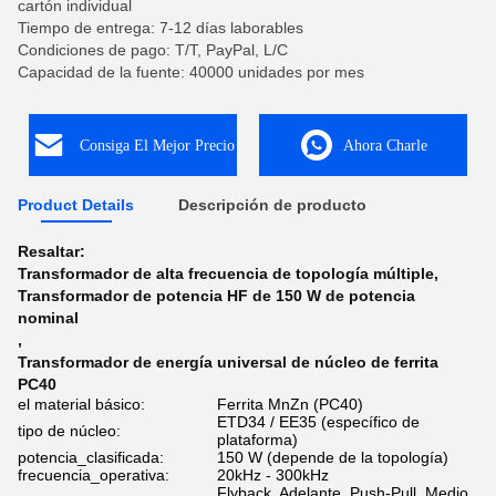
cartón individual
Tiempo de entrega: 7-12 días laborables
Condiciones de pago: T/T, PayPal, L/C
Capacidad de la fuente: 40000 unidades por mes
Consiga El Mejor Precio
Ahora Charle
Product Details
Descripción de producto
Resaltar:
Transformador de alta frecuencia de topología múltiple
,
Transformador de potencia HF de 150 W de potencia
nominal
,
Transformador de energía universal de núcleo de ferrita
PC40
el material básico:
Ferrita MnZn (PC40)
ETD34 / EE35 (específico de
tipo de núcleo:
plataforma)
potencia_clasificada:
150 W (depende de la topología)
frecuencia_operativa:
20kHz - 300kHz
Flyback, Adelante, Push-Pull, Medio