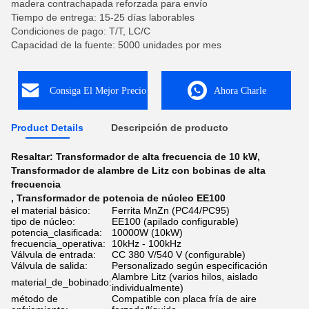
madera contrachapada reforzada para envío
Tiempo de entrega: 15-25 días laborables
Condiciones de pago: T/T, LC/C
Capacidad de la fuente: 5000 unidades por mes
Consiga El Mejor Precio
Ahora Charle
Product Details
Descripción de producto
Resaltar:
Transformador de alta frecuencia de 10 kW
,
Transformador de alambre de Litz con bobinas de alta
frecuencia
,
Transformador de potencia de núcleo EE100
el material básico:
Ferrita MnZn (PC44/PC95)
tipo de núcleo:
EE100 (apilado configurable)
potencia_clasificada:
10000W (10kW)
frecuencia_operativa:
10kHz - 100kHz
Válvula de entrada:
CC 380 V/540 V (configurable)
Válvula de salida:
Personalizado según especificación
Alambre Litz (varios hilos, aislado
material_de_bobinado:
individualmente)
método de
Compatible con placa fría de aire