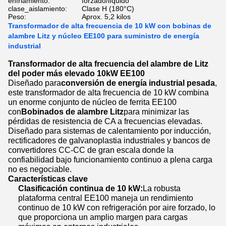
enfriamiento:
forzado/líquido
clase_aislamiento:
Clase H (180°C)
Peso:
Aprox. 5,2 kilos
Transformador de alta frecuencia de 10 kW con bobinas de
alambre Litz y núcleo EE100 para suministro de energía
industrial
Transformador de alta frecuencia del alambre de Litz
del poder más elevado 10kW EE100
Diseñado para
conversión de energía industrial pesada
,
este transformador de alta frecuencia de 10 kW combina
un enorme conjunto de núcleo de ferrita EE100
con
Bobinados de alambre Litz
para minimizar las
pérdidas de resistencia de CA a frecuencias elevadas.
Diseñado para sistemas de calentamiento por inducción,
rectificadores de galvanoplastia industriales y bancos de
convertidores CC-CC de gran escala donde la
confiabilidad bajo funcionamiento continuo a plena carga
no es negociable.
Características clave
Clasificación continua de 10 kW:
La robusta
plataforma central EE100 maneja un rendimiento
continuo de 10 kW con refrigeración por aire forzado, lo
que proporciona un amplio margen para cargas