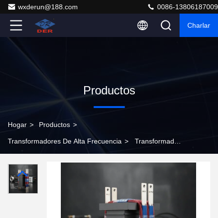
wxderun@188.com
0086-13806187009
Charlar
Productos
Hogar
>
Productos
>
Transformadores De Alta Frecuencia
>
Transformador
de alta frecuencia de 10 kW con bobinas de alambre Litz
y núcleo EE100 para suministro de energía industrial