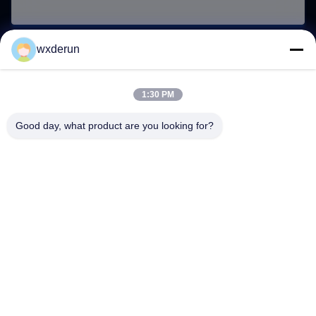
wxderun
Presentación
1:30 PM
Good day, what product are you looking for?
Wuxi Derun Electron Co., Ltd
wxderun@188.com
0086-13806187009
Parque industrial Gangxia, ciudad de Donggang, distrito
de Xishan, ciudad de Wuxi, China