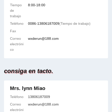
Tiempo
8:00-18:00
de
trabajo
Teléfono
0086-13806187009
(Tiempo de trabajo)
Fax
Correo
wxderun@188.com
electróni
co
consiga en tacto.
Mrs. lynn Miao
Teléfono
13806187009
Correo
wxderun@188.com
electróni