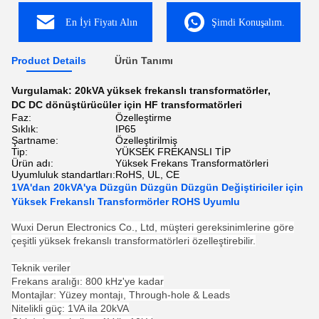
En İyi Fiyatı Alın
Şimdi Konuşalım.
Product Details
Ürün Tanımı
Vurgulamak:
20kVA yüksek frekanslı transformatörler
,
DC DC dönüştürücüler için HF transformatörleri
Faz:
Özelleştirme
Sıklık:
IP65
Şartname:
Özelleştirilmiş
Tip:
YÜKSEK FREKANSLI TİP
Ürün adı:
Yüksek Frekans Transformatörleri
Uyumluluk standartları:
RoHS, UL, CE
1VA'dan 20kVA'ya Düzgün Düzgün Düzgün Değiştiriciler için
Yüksek Frekanslı Transformörler ROHS Uyumlu
Wuxi Derun Electronics Co., Ltd, müşteri gereksinimlerine göre
çeşitli yüksek frekanslı transformatörleri özelleştirebilir.
Teknik veriler
Frekans aralığı: 800 kHz'ye kadar
Montajlar: Yüzey montajı, Through-hole & Leads
Nitelikli güç: 1VA ila 20kVA