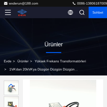
wxderun@188.com
0086-13806187009
Sohbet
Ürünler
Evde
>
Ürünler
>
Yüksek Frekans Transformatörleri
>
1VA'dan 20kVA'ya Düzgün Düzgün Düzgün
Değiştiriciler için Yüksek Frekanslı Transformörler ROHS
Uyumlu