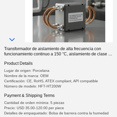
Transformador de aislamiento de alta frecuencia con
funcionamiento continuo a 150 °C, aislamiento de clase H
(180 °C) y aislamiento de 3000 VAC para equipos de pozo
Product Details
de gas de petróleo
Lugar de origen: Porcelana
Nombre de la marca: OEM
Certificación: CE, RoHS, ATEX compliant, API compatible
Número de modelo: HFT-HT200W
Payment & Shipping Terms
Cantidad de orden mínima: 5 piezas
Precio: USD 35.00-120.00 per piece
Detalles de empaquetado: Bolsa de barrera contra la humedad