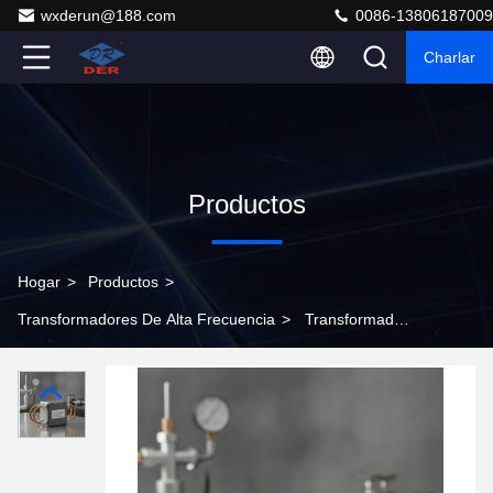
wxderun@188.com
0086-13806187009
Charlar
Productos
Hogar
>
Productos
>
Transformadores De Alta Frecuencia
>
Transformador
de aislamiento de alta frecuencia con funcionamiento
continuo a 150 °C, aislamiento de clase H (180 °C) y
aislamiento de 3000 VAC para equipos de pozo de gas
de petróleo