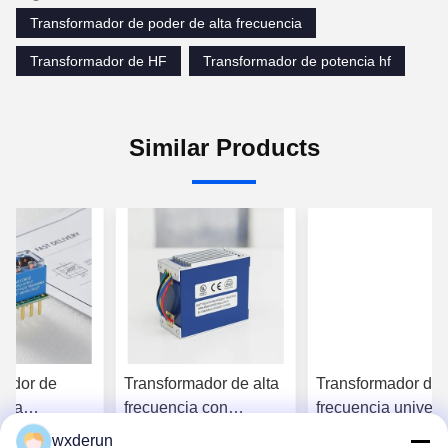
Transformador de poder de alta frecuencia
Transformador de HF
Transformador de potencia hf
Similar Products
mador de
Transformador de alta
Transformador de 
alta
frecuencia con
frecuencia univers
a con salida
certificación UL CE
de topología múlti
wxderun