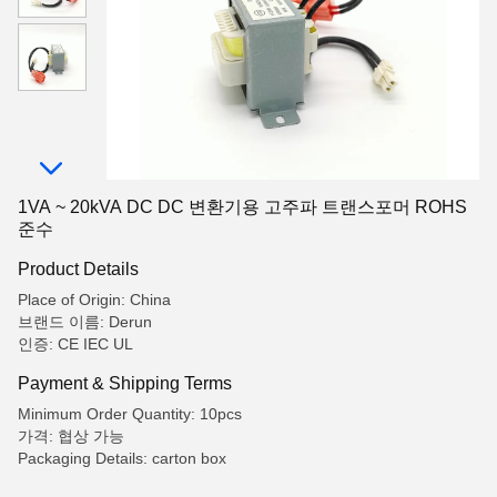
1VA ~ 20kVA DC DC 변환기용 고주파 트랜스포머 ROHS
준수
Product Details
Place of Origin: China
브랜드 이름: Derun
인증: CE IEC UL
Payment & Shipping Terms
Minimum Order Quantity: 10pcs
가격: 협상 가능
Packaging Details: carton box