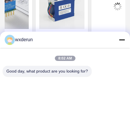
 출력 및 초저
UL CE 인증을 받은 고
150W 등급 전력 
wxderun
커패시턴스를
주파 트랜스포머
PC40 페리트 코
 딜리버리 게
함께 멀티 토폴로지
라이브 고주파
니버설 고주파 변
8:02 AM
의 가격을 얻으
최고의 가격을 얻으
최고의 가격을
압기
Good day, what product are you looking for?
십시오
십시오
십시오
Wuxi Derun Electron Co., Ltd
wxderun@188.com
0086-13806187009