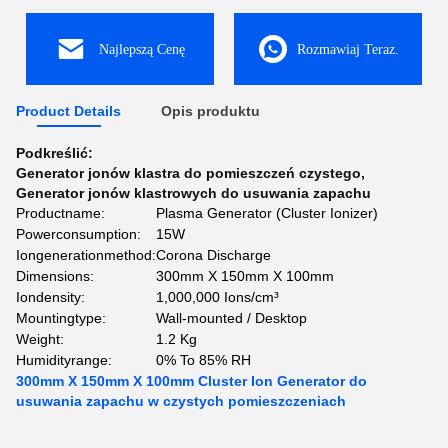
Najlepszą Cenę
Rozmawiaj Teraz.
Product Details
Opis produktu
Podkreślić:
Generator jonów klastra do pomieszczeń czystego
,
Generator jonów klastrowych do usuwania zapachu
Productname:
Plasma Generator (Cluster Ionizer)
Powerconsumption:
15W
Iongenerationmethod:
Corona Discharge
Dimensions:
300mm X 150mm X 100mm
Iondensity:
1,000,000 Ions/cm³
Mountingtype:
Wall-mounted / Desktop
Weight:
1.2 Kg
Humidityrange:
0% To 85% RH
300mm X 150mm X 100mm Cluster Ion Generator do
usuwania zapachu w czystych pomieszczeniach