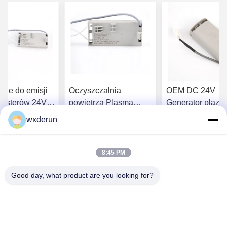
nie do emisji
Oczyszczalnia
OEM DC 24V
lasterów 24V
powietrza Plasma
Generator plazm
ntegracji HVAC
Cluster Ion Generator
jonizowanej Gen
wxderun
wy powietrza
Aluminium Alloy
jonów klastra do
Najlepszą cenę
Najlepszą cenę
Najlepszą 
iskowego
Structure for HVAC
oczyszczania
Duct
powietrza
8:45 PM
Good day, what product are you looking for?
Wuxi Derun Electron Co., Ltd