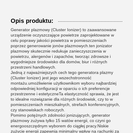
Opis produktu:
Generator plazmowy (Cluster Ionizer) to zaawansowane
urządzenie oczyszczające powietrze zaprojektowane w
celu poprawy jakości powietrza w pomieszczeniach
poprzez generowanie jonów plazmowych.ten jonizator
plazmowy skutecznie redukuje zanieczyszczenia w
powietrzu, alergenów i zapachów, tworząc zdrowsze i
wygodniejsze środowisko dla domów, biur i różnych
przestrzeni handlowych.
Jedną z najważniejszych cech tego generatora plazmy
(Cluster Ionizer) jest jego wszechstronność
montażu.umożliwienie użytkownikom wyboru najbardziej
odpowiedniej konfiguracji w oparciu o ich preferencje
przestrzenne i estetyczneTa elastyczność sprawia, że jest
to idealne rozwiązanie dla różnych środowisk, czy to w
pomieszczeniach mieszkalnych, strefach konferencyjnych,
czy stanowiskach roboczych.
Pomimo potężnych zdolności jonizujących, generator
plazmowy zużywa tylko 15 watów energii, co czyni go
energooszczędnym wyborem do ciągłej pracy.Niskie
zużycie energii zapewnia minimalny wpływ na rachunki za