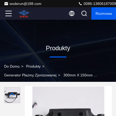
wxderun@188.com
0086-13806187009
Rozmowa
Produkty
Do Domu
>
Produkty
>
Generator Plazmy Zjonizowanej
>
300mm X 150mm X
100mm Cluster Ion Generator do usuwania zapachu w
czystych pomieszczeniach