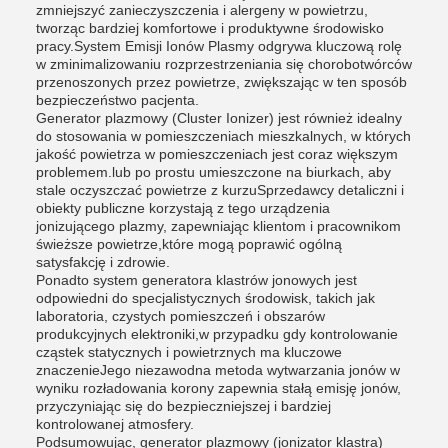
zmniejszyć zanieczyszczenia i alergeny w powietrzu,
tworząc bardziej komfortowe i produktywne środowisko
pracy.System Emisji Ionów Plasmy odgrywa kluczową rolę
w zminimalizowaniu rozprzestrzeniania się chorobotwórców
przenoszonych przez powietrze, zwiększając w ten sposób
bezpieczeństwo pacjenta.
Generator plazmowy (Cluster Ionizer) jest również idealny
do stosowania w pomieszczeniach mieszkalnych, w których
jakość powietrza w pomieszczeniach jest coraz większym
problemem.lub po prostu umieszczone na biurkach, aby
stale oczyszczać powietrze z kurzuSprzedawcy detaliczni i
obiekty publiczne korzystają z tego urządzenia
jonizującego plazmy, zapewniając klientom i pracownikom
świeższe powietrze,które mogą poprawić ogólną
satysfakcję i zdrowie.
Ponadto system generatora klastrów jonowych jest
odpowiedni do specjalistycznych środowisk, takich jak
laboratoria, czystych pomieszczeń i obszarów
produkcyjnych elektroniki,w przypadku gdy kontrolowanie
cząstek statycznych i powietrznych ma kluczowe
znaczenieJego niezawodna metoda wytwarzania jonów w
wyniku rozładowania korony zapewnia stałą emisję jonów,
przyczyniając się do bezpieczniejszej i bardziej
kontrolowanej atmosfery.
Podsumowując, generator plazmowy (jonizator klastra)