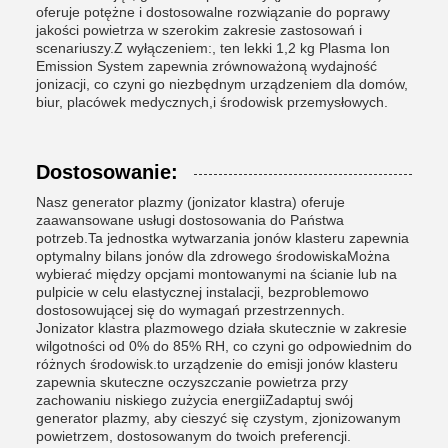
oferuje potężne i dostosowalne rozwiązanie do poprawy
jakości powietrza w szerokim zakresie zastosowań i
scenariuszy.Z wyłączeniem:, ten lekki 1,2 kg Plasma Ion
Emission System zapewnia zrównoważoną wydajność
jonizacji, co czyni go niezbędnym urządzeniem dla domów,
biur, placówek medycznych,i środowisk przemysłowych.
Dostosowanie:
Nasz generator plazmy (jonizator klastra) oferuje
zaawansowane usługi dostosowania do Państwa
potrzeb.Ta jednostka wytwarzania jonów klasteru zapewnia
optymalny bilans jonów dla zdrowego środowiskaMożna
wybierać między opcjami montowanymi na ścianie lub na
pulpicie w celu elastycznej instalacji, bezproblemowo
dostosowującej się do wymagań przestrzennych.
Jonizator klastra plazmowego działa skutecznie w zakresie
wilgotności od 0% do 85% RH, co czyni go odpowiednim do
różnych środowisk.to urządzenie do emisji jonów klasteru
zapewnia skuteczne oczyszczanie powietrza przy
zachowaniu niskiego zużycia energiiZadaptuj swój
generator plazmy, aby cieszyć się czystym, zjonizowanym
powietrzem, dostosowanym do twoich preferencji.