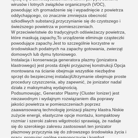
wirusów i lotnych związków organicznych (VOC),
powodując ich gromadzenie się i wypadnięcie z powietrza
oddychającego, co znacznie zmniejsza obecność
szkodliwych substancji,przyczynianie się do czystszego i
świeższego powietrza w pomieszczeniach.
W przeciwieństwie do tradycyjnych odświeżaczy powietrza,
które maskują zapachy,To urządzenie eliminuje cząsteczki
powodujące zapachy.Jest to szczególnie korzystne w
środowiskach podatnych na zapachy gotowania, zwierząt
domowych lub dymu tytoniowego.
Instalacja i konserwacja generatora plazmy (jonizatora
klastrowego) jest prosta dzięki przyjaznej konstrukcji.Opcja
montowana na ścianie obejmuje wszystkie niezbędne
sprzęt do bezpiecznej instalacjiUtrzymanie obejmuje proste
procedury czyszczenia, aby zapewnić, że jonizator nadal
działa z maksymalną wydajnością.
Podsumowując, Generator Plasmy (Cluster Ionizer) jest
niezawodnym i wydajnym rozwiązaniem dla poprawy
jakości powietrza w pomieszczeniach poprzez
zaawansowaną technologię jonizacji plazmy klastra.Niskie
zużycie energii, elastyczne opcje montażu, kompaktowy
rozmiar i szeroki zakres wilgotności sprawiają, że nadaje
się do szerokiego zakresu zastosowań.ten jonizator
plazmowy przyczynia się do zdrowszego środowiska życia i
pracy, promując ogólne samopoczucie i komfort.