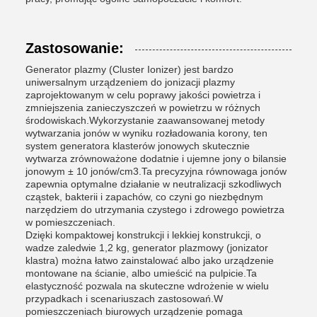
Zastosowanie:
Generator plazmy (Cluster Ionizer) jest bardzo
uniwersalnym urządzeniem do jonizacji plazmy
zaprojektowanym w celu poprawy jakości powietrza i
zmniejszenia zanieczyszczeń w powietrzu w różnych
środowiskach.Wykorzystanie zaawansowanej metody
wytwarzania jonów w wyniku rozładowania korony, ten
system generatora klasterów jonowych skutecznie
wytwarza zrównoważone dodatnie i ujemne jony o bilansie
jonowym ± 10 jonów/cm3.Ta precyzyjna równowaga jonów
zapewnia optymalne działanie w neutralizacji szkodliwych
cząstek, bakterii i zapachów, co czyni go niezbędnym
narzędziem do utrzymania czystego i zdrowego powietrza
w pomieszczeniach.
Dzięki kompaktowej konstrukcji i lekkiej konstrukcji, o
wadze zaledwie 1,2 kg, generator plazmowy (jonizator
klastra) można łatwo zainstalować albo jako urządzenie
montowane na ścianie, albo umieścić na pulpicie.Ta
elastyczność pozwala na skuteczne wdrożenie w wielu
przypadkach i scenariuszach zastosowań.W
pomieszczeniach biurowych urządzenie pomaga