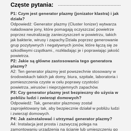
Częste pytania:
P1: Czym jest generator plazmy (jonizator klastra) i jak
działa?
Odpowiedź: Generator plazmy (Cluster Ionizer) wytwarza
naładowane jony, które pomagają oczyszczać powietrze
poprzez neutralizację zanieczyszczeń w powietrzu, takich
jak bakterie, wirusy i zapachy.Działa poprzez generowanie
grup pozytywnych i negatywnych jonów, które łączą się ze
szkodliwymi cząstkami., rozkładając je i poprawiając jakość
powietrza.
P2: Jakie są główne zastosowania tego generatora
plazmy?
A2: Ten generator plazmy jest powszechnie stosowany w
środowiskach takich jak domy, biura, szpitale, laboratoria i
pomieszczenia czyste w celu poprawy czystości
powietrza.,wirusów i nieprzyjemnych zapachów.
P3: Czy generator plazmy jest bezpieczny do użycia w
pobliżu ludzi i zwierząt domowych?
Odpowiedź: Tak, generator plazmowy został
zaprojektowany tak, aby bezpiecznie działał w pobliżu ludzi
i zwierząt domowych.
P4: Jak zainstalować i utrzymać generator plazmy?
A4: Instalacja jest prosta i zazwyczaj polega na
zamontowaniu urządzenia na ścianie lub umieszczeniu go