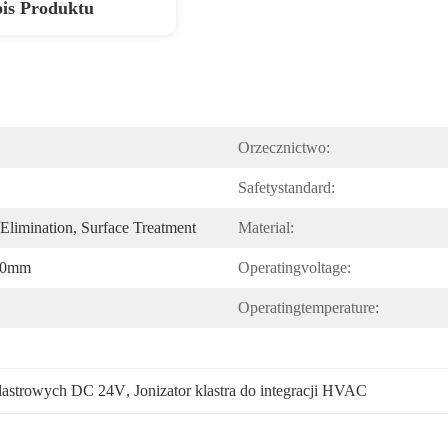
is Produktu
Orzecznictwo:
Safetystandard:
c Elimination, Surface Treatment
Material:
50mm
Operatingvoltage:
Operatingtemperature:
klastrowych DC 24V
, 
Jonizator klastra do integracji HVAC