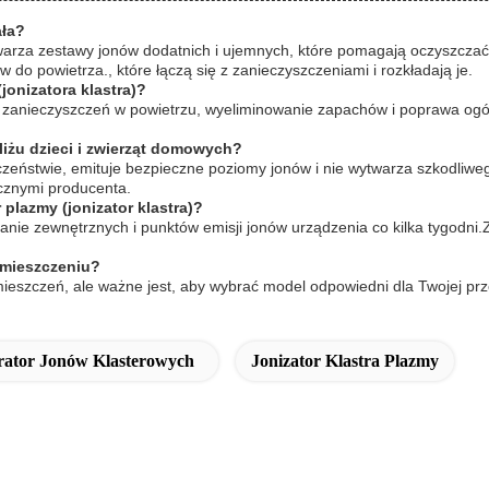
ała?
twarza zestawy jonów dodatnich i ujemnych, które pomagają oczyszczać 
w do powietrza., które łączą się z zanieczyszczeniami i rozkładają je.
jonizatora klastra)?
e zanieczyszczeń w powietrzu, wyeliminowanie zapachów i poprawa ogó
liżu dzieci i zwierząt domowych?
czeństwie, emituje bezpieczne poziomy jonów i nie wytwarza szkodliwe
ycznymi producenta.
plazmy (jonizator klastra)?
nie zewnętrznych i punktów emisji jonów urządzenia co kilka tygodni.
omieszczeniu?
eszczeń, ale ważne jest, aby wybrać model odpowiedni dla Twojej prz
rator Jonów Klasterowych
Jonizator Klastra Plazmy