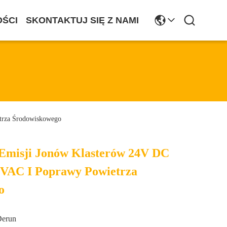
ŚCI
SKONTAKTUJ SIĘ Z NAMI
trza Środowiskowego
Emisji Jonów Klasterów 24V DC
HVAC I Poprawy Powietrza
o
Derun