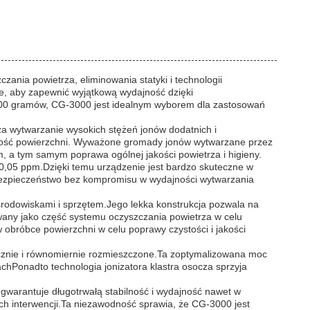
ania powietrza, eliminowania statyki i technologii
ne, aby zapewnić wyjątkową wydajność dzięki
00 gramów, CG-3000 jest idealnym wyborem dla zastosowań
a wytwarzanie wysokich stężeń jonów dodatnich i
zystość powierzchni. Wyważone gromady jonów wytwarzane przez
m, a tym samym poprawa ogólnej jakości powietrza i higieny.
 0,05 ppm.Dzięki temu urządzenie jest bardzo skuteczne w
 bezpieczeństwo bez kompromisu w wydajności wytwarzania
środowiskami i sprzętem.Jego lekka konstrukcja pozwala na
owany jako część systemu oczyszczania powietrza w celu
 obróbce powierzchni w celu poprawy czystości i jakości
znie i równomiernie rozmieszczone.Ta zoptymalizowana moc
achPonadto technologia jonizatora klastra osocza sprzyja
 gwarantuje długotrwałą stabilność i wydajność nawet w
h interwencji.Ta niezawodność sprawia, że CG-3000 jest