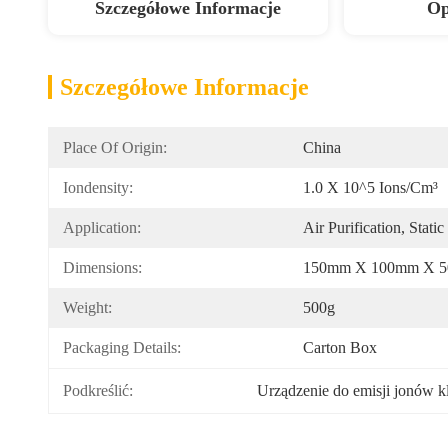
Szczegółowe Informacje
Op
Szczegółowe Informacje
Place Of Origin:
China
Iondensity:
1.0 X 10^5 Ions/cm³
Application:
Air Purification, Stati
Dimensions:
150mm X 100mm X 
Weight:
500g
Packaging Details:
Carton Box
Podkreślić:
Urządzenie do emisji jonów 