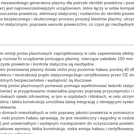
h niezawodnego generatora plazmy dla potrzeb obróbki powietrza i powi
zer) jest najnowocześniejszym urządzeniem, które łączy w sobie kompa
szczania powietrza, eliminacji statycznej i roztworów do obróbki powi
ia bezpiecznego i skutecznego procesu jonizacji klastrów plazmy, utr
ami statycznymi, poprawia warunki powierzchni, co czyni go niezbędn
m emisji jonów plazmowych zaprojektowany w celu zapewnienia efektywn
 rozmiarTo urządzenie jonizujące plazmę, mierzące zaledwie 150 mm 
zyste powietrze i kontrola statyczna są niezbędne.
 jonizowanej plazmy działa cicho przy poziomie hałasu poniżej 40 dB
trzu i neutralizacji prądu statycznegoJego certyfikowany przez CE s
których bezpieczeństwo i wydajność są kluczowe.
emisji jonów plazmowych.ponieważ pomaga wyeliminować ładunki statyc
wnież w przygotowaniu materiałów poprzez poprawę przyczepności i czy
wkach opieki zdrowotnej, w tym w szpitalach i klinikach, w celu utrzy
a i lekka konstrukcja umożliwia łatwą integrację z istniejącymi syste
ekiwania.
w domach mieszkalnych w celu poprawy jakości powietrza w pomieszcz
 i niski poziom hałasu sprawiają, że jest niewidoczny i wygodny w codz
a) jest uniwersalnym i wydajnym rozwiązaniem do oczyszczania powietrz
paktowe wymiary, lekka konstrukcja, niska emisja hałasu,i certyfiko