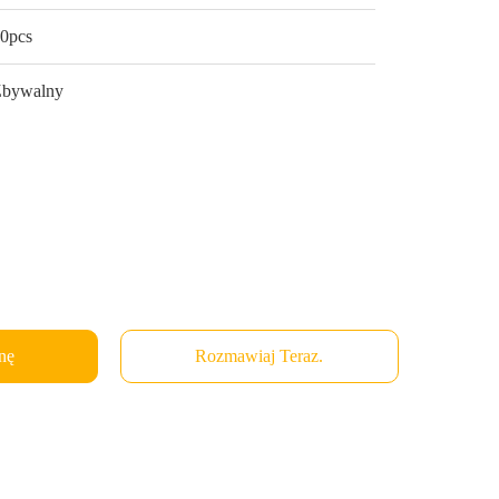
0pcs
Zbywalny
nę
Rozmawiaj Teraz.