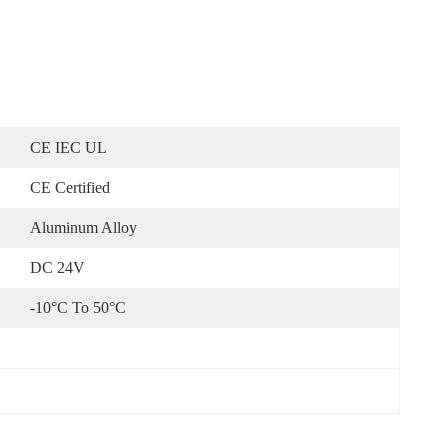
CE IEC UL
CE Certified
Aluminum Alloy
DC 24V
-10°C To 50°C