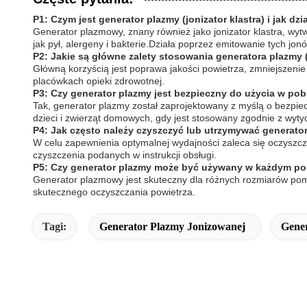
P1: Czym jest generator plazmy (jonizator klastra) i jak dzi
Generator plazmowy, znany również jako jonizator klastra, wy
jak pył, alergeny i bakterie.Działa poprzez emitowanie tych jonó
P2: Jakie są główne zalety stosowania generatora plazmy (
Główną korzyścią jest poprawa jakości powietrza, zmniejszeni
placówkach opieki zdrowotnej.
P3: Czy generator plazmy jest bezpieczny do użycia w pob
Tak, generator plazmy został zaprojektowany z myślą o bezpie
dzieci i zwierząt domowych, gdy jest stosowany zgodnie z wyt
P4: Jak często należy czyszczyć lub utrzymywać generator 
W celu zapewnienia optymalnej wydajności zaleca się oczyszcza
czyszczenia podanych w instrukcji obsługi.
P5: Czy generator plazmy może być używany w każdym p
Generator plazmowy jest skuteczny dla różnych rozmiarów pomi
skutecznego oczyszczania powietrza.
Tagi:
Generator Plazmy Jonizowanej
Gene