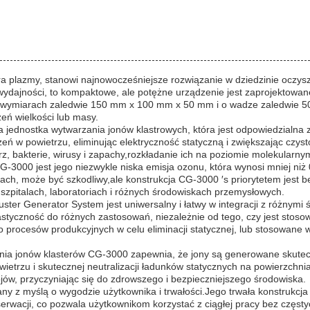
a plazmy, stanowi najnowocześniejsze rozwiązanie w dziedzinie oczyszcz
 wydajności, to kompaktowe, ale potężne urządzenie jest zaprojektowa
wymiarach zaledwie 150 mm x 100 mm x 50 mm i o wadze zaledwie 5
eń wielkości lub masy.
jednostka wytwarzania jonów klastrowych, która jest odpowiedzialna z
zeń w powietrzu, eliminując elektryczność statyczną i zwiększając c
rz, bakterie, wirusy i zapachy,rozkładanie ich na poziomie molekularny
G-3000 jest jego niezwykle niska emisja ozonu, która wynosi mniej niż
ch, może być szkodliwy,ale konstrukcja CG-3000 ′s priorytetem jest
 szpitalach, laboratoriach i różnych środowiskach przemysłowych.
r Generator System jest uniwersalny i łatwy w integracji z różnymi 
astyczność do różnych zastosowań, niezależnie od tego, czy jest stos
procesów produkcyjnych w celu eliminacji statycznej, lub stosowane w
a jonów klasterów CG-3000 zapewnia, że jony są generowane skutec
ietrzu i skutecznej neutralizacji ładunków statycznych na powierzchni
ów, przyczyniając się do zdrowszego i bezpieczniejszego środowiska.
ny z myślą o wygodzie użytkownika i trwałości.Jego trwała konstrukcja
cji, co pozwala użytkownikom korzystać z ciągłej pracy bez częstyc