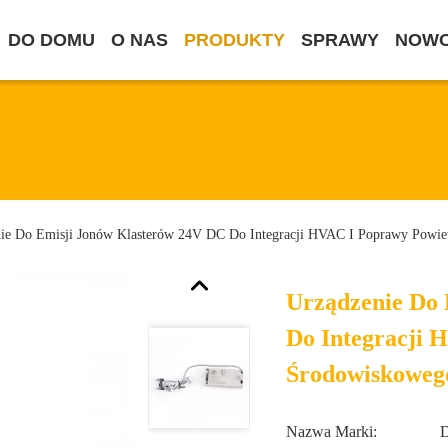
DO DOMU
O NAS
PRODUKTY
SPRAWY
NOWO
ie Do Emisji Jonów Klasterów 24V DC Do Integracji HVAC I Poprawy Powie
Urządzenie Do 
Do Integracji 
Środowiskoweg
Nazwa Marki: