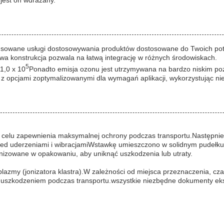
 jest on wdrażany.
owane usługi dostosowywania produktów dostosowane do Twoich potrz
konstrukcja pozwala na łatwą integrację w różnych środowiskach.
5
1,0 x 10
Ponadto emisja ozonu jest utrzymywana na bardzo niskim po
z opcjami zoptymalizowanymi dla wymagań aplikacji, wykorzystując 
 w celu zapewnienia maksymalnej ochrony podczas transportu.Następnie
ed uderzeniami i wibracjamiWstawkę umieszczono w solidnym pudełku 
anizowane w opakowaniu, aby uniknąć uszkodzenia lub utraty.
plazmy (jonizatora klastra).W zależności od miejsca przeznaczenia, c
b uszkodzeniem podczas transportu.wszystkie niezbędne dokumenty eks