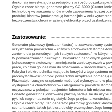
doskonałą inwestycją dla przedsiębiorstw i osób poszukującyc
Ogólnie rzecz biorąc, generator plazmy CG-3000 (Cluster Ioni
technologię wytwarzania jonów w celu zapewnienia lepszej oczy
produkcji klastrów jonów pracują harmonijnie w celu wytworzen
bezpieczeństwa.chroni wrażliwą elektronikę przed uszkodzeni
Zastosowanie:
Generator plazmowy (jonizator klastra) to zaawansowany syste
oczyszczania powierzchni w różnych środowiskach.Kompaktowy
zarówno dla przenośnych, jak i stałych zastosowań, w których c
W pomieszczeniach biurowych i budynkach handlowych generator
jednoczesnym skutecznym zmniejszeniu zanieczyszczeń w powie
pracę, co czyni go idealnym do stosowania w środowiskach, w 
Fabryka i elektrotechnika mają duże korzyści z tego systemu 
procesyMożliwości obróbki powierzchni urządzenia pomagają ró
Plazmatojonizacyjne urządzenie może być wykorzystane w placó
występowania chorobotwórców i alergenów w powietrzu.Kompaktn
oczyszczacz w pokojach pacjentów, laboratoria lub miejsca ocz
Ponadto generator z jonizowaną plazmą nadaje się do użytku 
pyłu lub nagromadzenie się statyki.Jego przyjazna konstrukcja
Ogólnie rzecz biorąc, ten generator plazmowy (jonizator klastr
scenariuszach, takich jak biura,obiekty przemysłoweJego kom