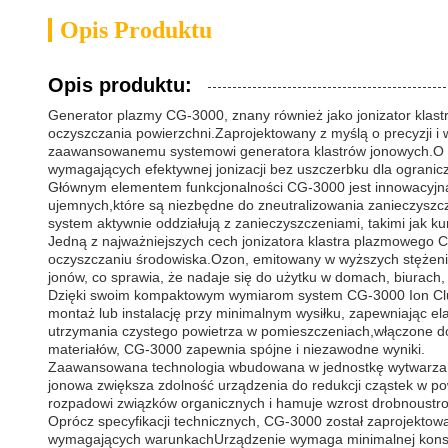
Opis Produktu
Opis produktu:
Generator plazmy CG-3000, znany również jako jonizator klastr
oczyszczania powierzchni.Zaprojektowany z myślą o precyzji i
zaawansowanemu systemowi generatora klastrów jonowych.O 
wymagających efektywnej jonizacji bez uszczerbku dla ogranicz
Głównym elementem funkcjonalności CG-3000 jest innowacyjna 
ujemnych,które są niezbędne do zneutralizowania zanieczyszc
system aktywnie oddziałują z zanieczyszczeniami, takimi jak ku
Jedną z najważniejszych cech jonizatora klastra plazmowego C
oczyszczaniu środowiska.Ozon, emitowany w wyższych stężenia
jonów, co sprawia, że nadaje się do użytku w domach, biurach,
Dzięki swoim kompaktowym wymiarom system CG-3000 Ion Cluste
montaż lub instalację przy minimalnym wysiłku, zapewniając el
utrzymania czystego powietrza w pomieszczeniach,włączone do 
materiałów, CG-3000 zapewnia spójne i niezawodne wyniki.
Zaawansowana technologia wbudowana w jednostkę wytwarzani
jonowa zwiększa zdolność urządzenia do redukcji cząstek w pow
rozpadowi związków organicznych i hamuje wzrost drobnoustroj
Oprócz specyfikacji technicznych, CG-3000 został zaprojektowa
wymagających warunkachUrządzenie wymaga minimalnej konserwa