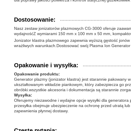
dla poprawy jakości powietrza i kontroli statycznej gdziekolwiek
Dostosowanie:
Nasz zestaw jonizatorów plazmowych CG-3000 oferuje zaawans
wydajnośćZ wymiarami 150 mm x 100 mm x 50 mm, kompaktowa 
Jonizator klastra plazmowego zapewnia wyższą gęstość jonów 
wrażliwych warunkach.Dostosować swój Plasma Ion Generator 
Opakowanie i wysyłka:
Opakowanie produktu:
Generator plazmy (jonizator klastra) jest starannie pakowany
ukształtowanym wkładzie piankowym, który zabezpiecza go prz
obróbki.wszystkie akcesoria i dokumentacja są starannie zorg
Wysyłka:
Oferujemy niezawodne i wydajne opcje wysyłki dla generatora 
przesyłka obejmuje ubezpieczenie na ochronę przed utratą lu
zapewnienia płynnej dostawy.
Częste pytania: