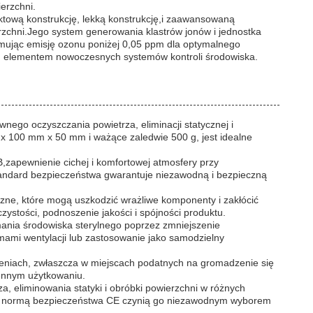
erzchni.
ktową konstrukcję, lekką konstrukcję,i zaawansowaną
erzchni.Jego system generowania klastrów jonów i jednostka
zymując emisję ozonu poniżej 0,05 ppm dla optymalnego
ym elementem nowoczesnych systemów kontroli środowiska.
ego oczyszczania powietrza, eliminacji statycznej i
x 100 mm x 50 mm i ważące zaledwie 500 g, jest idealne
,zapewnienie cichej i komfortowej atmosfery przy
tandard bezpieczeństwa gwarantuje niezawodną i bezpieczną
zne, które mogą uszkodzić wrażliwe komponenty i zakłócić
stości, podnoszenie jakości i spójności produktu.
mania środowiska sterylnego poprzez zmniejszenie
mami wentylacji lub zastosowanie jako samodzielny
eniach, zwłaszcza w miejscach podatnych na gromadzenie się
iennym użytkowaniu.
a, eliminowania statyki i obróbki powierzchni w różnych
wany normą bezpieczeństwa CE czynią go niezawodnym wyborem