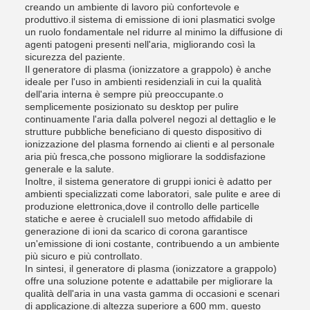
creando un ambiente di lavoro più confortevole e
produttivo.il sistema di emissione di ioni plasmatici svolge
un ruolo fondamentale nel ridurre al minimo la diffusione di
agenti patogeni presenti nell'aria, migliorando così la
sicurezza del paziente.
Il generatore di plasma (ionizzatore a grappolo) è anche
ideale per l'uso in ambienti residenziali in cui la qualità
dell'aria interna è sempre più preoccupante.o
semplicemente posizionato su desktop per pulire
continuamente l'aria dalla polvereI negozi al dettaglio e le
strutture pubbliche beneficiano di questo dispositivo di
ionizzazione del plasma fornendo ai clienti e al personale
aria più fresca,che possono migliorare la soddisfazione
generale e la salute.
Inoltre, il sistema generatore di gruppi ionici è adatto per
ambienti specializzati come laboratori, sale pulite e aree di
produzione elettronica,dove il controllo delle particelle
statiche e aeree è crucialeIl suo metodo affidabile di
generazione di ioni da scarico di corona garantisce
un'emissione di ioni costante, contribuendo a un ambiente
più sicuro e più controllato.
In sintesi, il generatore di plasma (ionizzatore a grappolo)
offre una soluzione potente e adattabile per migliorare la
qualità dell'aria in una vasta gamma di occasioni e scenari
di applicazione.di altezza superiore a 600 mm, questo