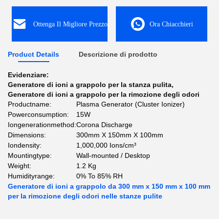
Ottenga Il Migliore Prezzo
Ora Chiacchieri
Product Details
Descrizione di prodotto
Evidenziare:
Generatore di ioni a grappolo per la stanza pulita
,
Generatore di ioni a grappolo per la rimozione degli odori
Productname:
Plasma Generator (Cluster Ionizer)
Powerconsumption:
15W
Iongenerationmethod:
Corona Discharge
Dimensions:
300mm X 150mm X 100mm
Iondensity:
1,000,000 Ions/cm³
Mountingtype:
Wall-mounted / Desktop
Weight:
1.2 Kg
Humidityrange:
0% To 85% RH
Generatore di ioni a grappolo da 300 mm x 150 mm x 100 mm
per la rimozione degli odori nelle stanze pulite