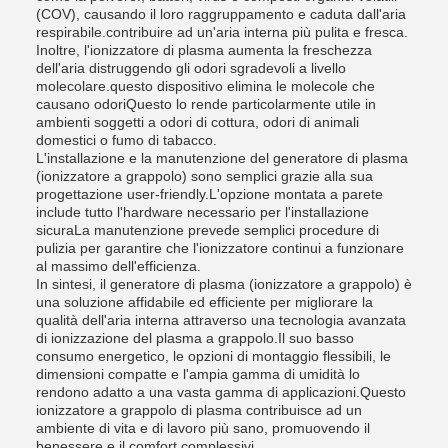
(COV), causando il loro raggruppamento e caduta dall'aria
respirabile.contribuire ad un'aria interna più pulita e fresca.
Inoltre, l'ionizzatore di plasma aumenta la freschezza
dell'aria distruggendo gli odori sgradevoli a livello
molecolare.questo dispositivo elimina le molecole che
causano odoriQuesto lo rende particolarmente utile in
ambienti soggetti a odori di cottura, odori di animali
domestici o fumo di tabacco.
L'installazione e la manutenzione del generatore di plasma
(ionizzatore a grappolo) sono semplici grazie alla sua
progettazione user-friendly.L'opzione montata a parete
include tutto l'hardware necessario per l'installazione
sicuraLa manutenzione prevede semplici procedure di
pulizia per garantire che l'ionizzatore continui a funzionare
al massimo dell'efficienza.
In sintesi, il generatore di plasma (ionizzatore a grappolo) è
una soluzione affidabile ed efficiente per migliorare la
qualità dell'aria interna attraverso una tecnologia avanzata
di ionizzazione del plasma a grappolo.Il suo basso
consumo energetico, le opzioni di montaggio flessibili, le
dimensioni compatte e l'ampia gamma di umidità lo
rendono adatto a una vasta gamma di applicazioni.Questo
ionizzatore a grappolo di plasma contribuisce ad un
ambiente di vita e di lavoro più sano, promuovendo il
benessere e il comfort complessivi.