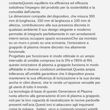
costanteQuesto equilibrio tra efficienza ed efficacia
sottolinea l'impegno del prodotto per la sostenibilità e la
comodità dell'utente.
Le dimensioni compatte del dispositivo, che misura 300
mm di lunghezza, 150 mm di larghezza e 100 mm di
altezza, contribuiscono alla sua presenza discreta in
qualsiasi ambiente.Il suo design elegante e moderno
permette di integrarlo perfettamente in vari arredamenti
interni senza occupare spazio eccessivoChe sia montato
su un muro o posto su una scrivania, l'ionizzatore a
grappolo di plasma rimane discreto ma altamente
funzionale.
Progettato per funzionare in modo ottimale in un ampio
intervallo di umidità compreso tra lo 0% e l'85% di RH,
questo ionizzatore di plasma a grappolo funziona in modo
affidabile in diverse condizioni ambientali.Questa ampia
tolleranza all'umidità garantisce che il dispositivo possa
mantenere la sua efficienza di ionizzazione e la sua durata
anche in climi diversi, che lo rende un'opzione versatile per
gli utenti di tutto il mondo.
La tecnologia di base di questo Generatore di Plasma
ruota attorno alla generazione di ioni di plasma a grappolo,
noti per la loro capacità di neutralizzare le nocive particelle
presenti nell'aria.Questi ioni si attaccano agli inquinanti
come la polvere., batteri, virus e composti organici volatili