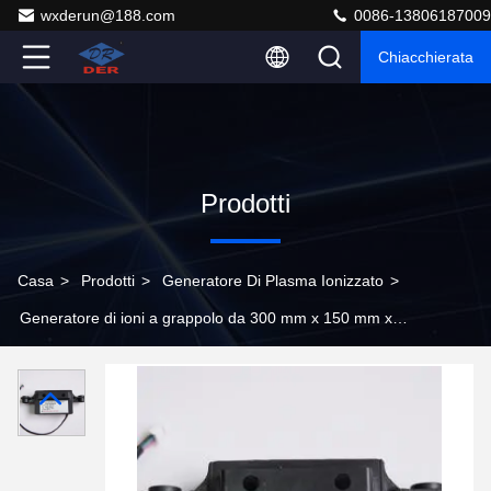
wxderun@188.com
0086-13806187009
Chiacchierata
Prodotti
Casa
>
Prodotti
>
Generatore Di Plasma Ionizzato
>
Generatore di ioni a grappolo da 300 mm x 150 mm x
100 mm per la rimozione degli odori nelle stanze pulite