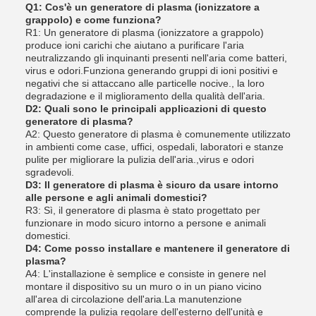
Q1: Cos'è un generatore di plasma (ionizzatore a
grappolo) e come funziona?
R1: Un generatore di plasma (ionizzatore a grappolo)
produce ioni carichi che aiutano a purificare l'aria
neutralizzando gli inquinanti presenti nell'aria come batteri,
virus e odori.Funziona generando gruppi di ioni positivi e
negativi che si attaccano alle particelle nocive., la loro
degradazione e il miglioramento della qualità dell'aria.
D2: Quali sono le principali applicazioni di questo
generatore di plasma?
A2: Questo generatore di plasma è comunemente utilizzato
in ambienti come case, uffici, ospedali, laboratori e stanze
pulite per migliorare la pulizia dell'aria.,virus e odori
sgradevoli.
D3: Il generatore di plasma è sicuro da usare intorno
alle persone e agli animali domestici?
R3: Sì, il generatore di plasma è stato progettato per
funzionare in modo sicuro intorno a persone e animali
domestici.
D4: Come posso installare e mantenere il generatore di
plasma?
A4: L'installazione è semplice e consiste in genere nel
montare il dispositivo su un muro o in un piano vicino
all'area di circolazione dell'aria.La manutenzione
comprende la pulizia regolare dell'esterno dell'unità e