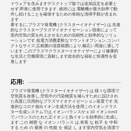
ドウェアを含みますデスクトップ版では追加設定を必要と
せず,即座に使用できます. 維持には,電離機が最大効率で動
作し続けることを確保するための単純な清掃手順が含まれ
ます.
要するに,プラズマ発電機 (クラスターイオナイザー) は,先進
的なクラスタープラズマイオナイゼーション技術によって
室内空気の質を向上させるための信頼性と効率的なソリュ
ーションです.低電力消費柔軟なマウントオプション,コンパ
クトなサイズ,広範囲の湿度範囲により,幅広い用途に適して
います.このプラズマクラスターイオナイザーにより健康的
な生活と労働環境に貢献します総合的な福祉と快適性を促
進します
応用:
プラズマ発電機 (クラスターイオナイザー) は,様々な環境で
空気質を改善し,空気中の汚染物質を減らすために設計され
た高度に汎用的なプラズマイオナイゼーション装置です.先
進的なコロナ放出イオン生成方法を使用このイオンクラス
ター生成システムでは,イオンバランスが ± 10 イオン/cm3
で,バランスのとれた正イオンと負イオンを効率的に生成し
ます.この 精密 な イオン バランス は,有害 な 粒子 を 中和
する ため の 最善 の 性能 を 保証 し ます室内空気を清潔で