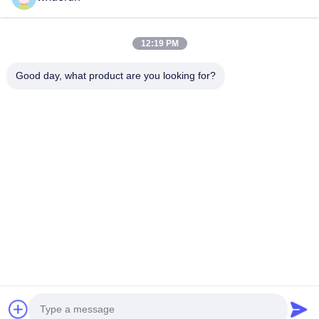
Vクラスターイ
HVAC管のためのアル
浄化用クラスタ
出装置
ミ合金構造
ン発電機
お問い合わせ
お問い合わせ
お問い合
12:19 PM
Good day, what product are you looking for?
Wuxi Derun Electron Co., Ltd
wxderun@188.com
0086-13806187009
ガンキシア工業公園,ドンガンタウン,キッシャン地区,ウキ
シ市,中国
中国の良質 高周波トランス メーカー。Copyright© 2026
Wuxi Derun Electron Co., Ltd . 複製権所有。