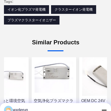
Tags:
イオン化プラズマ発電機
クラスターイオン発電機
プラズマクラスターイオニザー
Similar Products
C統合と環境空気
空気浄化プラズマクラ
OEM DC 24V 
のための
スターイオン発電機
化プラズマ発電機
wxderun