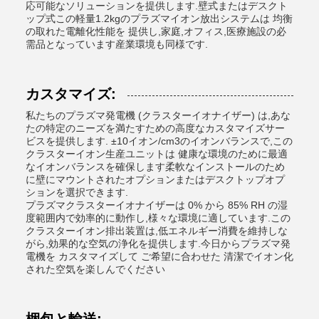
応可能なソリューションを提供します.壁式またはデスクト
ップ式この軽量1.2kgのプラズマイオン放出システムは 均衡
の取れた電離化性能を 提供し,家庭,オフィス,医療施設の必
需品となっています産業環境も同様です.
カスタマイズ:
私たちのプラズマ発電機 (クラスターイオナイザー) は,あな
たの特定のニーズを満たすための高度なカスタマイズサー
ビスを提供します. ±10イオン/cm3のイオンバランスで,この
クラスターイオン生産ユニットは 健康な環境のために最適
なイオンバランスを確保します柔軟なインストールのため
に壁にマウントされたオプションまたはデスクトップオプ
ションを選択できます.
プラズマクラスターイオナイザーは 0% から 85% RH の湿
度範囲内で効率的に動作し,様々な環境に適しています.この
クラスターイオン排出装置は,低エネルギー消費を維持しな
がら,効果的な空気の浄化を提供します.今日からプラズマ発
電機を カスタマイズして ご希望に合わせた 清潔でイオン化
された空気を楽しんでください