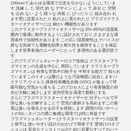
100mmで,あらゆる環境で注意を引かないようにしていま
す.洗練 し た 現代 的 な デザイン に よっ て,余分 に 空間
を 占め ない よう,様々な 内装 に ぴったり に 組み合わ れ
ます壁に設置されたり 机の上に置かれたり プラズマクラス
ターイオナイザーには 細かい機能性があります
このクラスタープラズマイオナイザーは 0%~85%の湿度範
囲内で最適に動作するように設計されており,さまざまな環
境条件で信頼性があります.この広い湿度耐性は,デバイスが
異なる気候でも電離化効率と耐久性を維持することを保証
します世界各地のユーザーにとって 多用性のある選択肢で
す
このプラズマジェネレーターのコア技術は クラスタープラ
ズマイオンの生成を中心に 周回しています クラスタープラ
ズマイオンは 有害な空気中の粒子を 中和する能力で 知られ
ていますこのイオンは塵のような汚染物質に結合しますバ
クテリア,ウイルス,揮発性有機化合物 (VOC) が集まって呼
吸可能な空気から落ちる.このプロセスにより有害物質の存
在が大幅に減少します.室内空気を清潔で新鮮にする.
さらにプラズマクラスターイオナイザーが 分子レベルで不
快な臭いを分解することで 空気の新鮮さを高めますこの装
置は臭いを発生させる分子を排除します.調理の匂いやペッ
トの匂い,タバコの煙に敏感な環境では特に有益です.
プラズマジェネレーター (クラスターイオナイザー) の設置
と保守は,使いやすい設計のおかげで簡単です.壁掛けのオプ
ションは,安全なインストールのために必要なすべてのハー