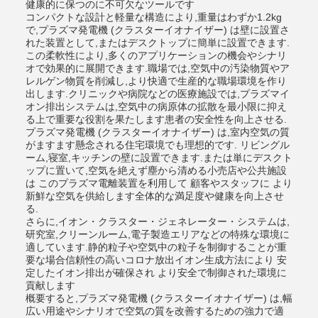
健康的に保つのに不可欠なツールです
コンパクトな設計と軽量な構造により,重量はわずか1.2kg
で,プラズマ発電機 (クラスターイオナイザー) は壁に設置さ
れた装置として,またはデスクトップに簡単に設置できます.
この柔軟性により,多くのアプリケーションの機会やシナリ
オで効果的に展開できます.職場では,空気中の汚染物質やア
レルゲン物質を削減し,より快適で生産的な職場環境を作り
出します.クリニックや病院などの医療施設では,プラズマイ
オン排出システムは,空気中の病原体の拡散を最小限に抑え
る上で重要な役割を果たします患者の安全性を向上させる.
プラズマ発電機 (クラスターイオナイザー) は,室内空気の質
がますます懸念される住宅環境でも理想的です. リビングル
ーム,寝室,キッチンの壁に設置できます.または単にデスクト
ップに置いて,空気を絶えず塵から清める小売店や公共施設
は このプラズマ電離装置を利用して 顧客やスタッフに より
新鮮な空気を供給します全体的な満足度や健康を向上させ
る.
さらに,イオン・クラスター・ジェネレーター・システムは,
研究室,クリーンルーム,電子製造エリアなどの特殊な環境に
適しています.静的粒子や空気中の粒子を制御することが重
要な場合信頼性の高いコロナ放出イオン生成方法により 安
定したイオン排出が確保され より安全で制御された環境に
貢献します
概要すると,プラズマ発電機 (クラスターイオナイザー) は,幅
広い用途やシナリオで空気の質を改善するための強力で適