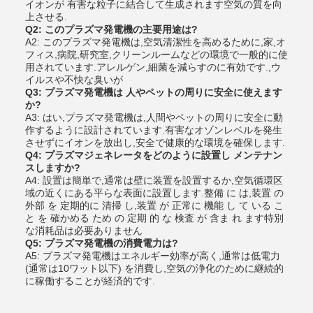
イオンが 有害な粒子に結合して生成されます空気の質を向
上させる.
Q2: このプラズマ発電機の主要用途は?
A2: このプラズマ発電機は,空気清潔性を高めるために,家,オ
フィス,病院,研究室,クリーンルームなどの環境で一般的に使
用されています.アレルゲン,細菌を減らすのに有効です.,ウ
イルスや不快な臭いが
Q3: プラズマ発電機は 人やペットの周りに安全に使えます
か?
A3: はい,プラズマ発電機は,人間やペットの周りに安全に動
作するように設計されています.有害なオゾンレベルを発生
させずにイオンを放出し,安全で健康的な環境を確保します.
Q4: プラズマジェネレータをどのように設置し メンテナン
スしますか?
A4: 設置は簡単で,通常は壁に装置を設置するか,空気循環区
域の近くにある平らな表面に設置します.整備 に は,装置 の
外部 を 定期的に 清掃 し,装置 が 正常に 機能 し て いる こ
と を 確かめる ため の 定期 的 な 検査 が 含ま れ ます特別
な消耗品は必要ありません
Q5: プラズマ発電機の消費電力は?
A5: プラズマ発電機はエネルギー効率が高く,通常は低電力
(通常は10ワット以下) を消費し,空気の浄化のために継続的
に稼働することが経済的です.