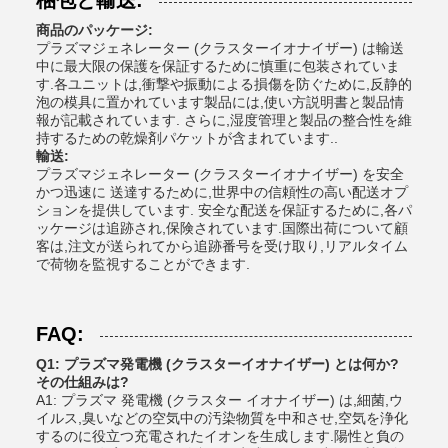
梱包と輸送:
商品のパッケージ:
プラズマジェネレーター (クラスターイオナイザー) は輸送
中に最大限の保護を保証するために慎重に包装されていま
す.各ユニットは,衝撃や振動による損傷を防ぐために,反静的
泡の模具に置かれています製品には,使い方説明書と製品情
報が記載されています. さらに,湿度管理と製品の整合性を維
持するための乾燥剤パケットが含まれています..
輸送:
プラズマジェネレーター (クラスターイオナイザー) を安全
かつ迅速に 送達するために,世界中の信頼性の高い配送オプ
ションを提供しています. 安全な配送を保証するために,各パ
ッケージは追跡され,保険されています.国際出荷について顧
客は,注文が送られてから追跡番号を受け取り,リアルタイム
で荷物を監視することができます.
FAQ:
Q1: プラズマ発電機 (クラスターイオナイザー) とは何か?
その仕組みは?
A1: プラズマ 発電機 (クラスター イオナイザー) は,細菌,ウ
イルス,臭いなどの空気中の汚染物質を中和させ,空気を浄化
するのに役立つ充電されたイオンを生成します.陽性と負の