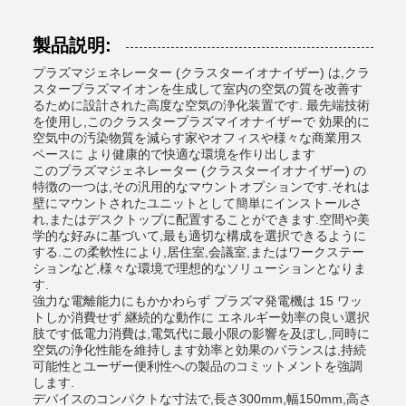
製品説明:
プラズマジェネレーター (クラスターイオナイザー) は,クラ
スタープラズマイオンを生成して室内の空気の質を改善す
るために設計された高度な空気の浄化装置です. 最先端技術
を使用し,このクラスタープラズマイオナイザーで 効果的に
空気中の汚染物質を減らす家やオフィスや様々な商業用ス
ペースに より健康的で快適な環境を作り出します
このプラズマジェネレーター (クラスターイオナイザー) の
特徴の一つは,その汎用的なマウントオプションです.それは
壁にマウントされたユニットとして簡単にインストールさ
れ,またはデスクトップに配置することができます.空間や美
学的な好みに基づいて,最も適切な構成を選択できるように
する.この柔軟性により,居住室,会議室,またはワークステー
ションなど,様々な環境で理想的なソリューションとなりま
す.
強力な電離能力にもかかわらず プラズマ発電機は 15 ワッ
トしか消費せず 継続的な動作に エネルギー効率の良い選択
肢です低電力消費は,電気代に最小限の影響を及ぼし,同時に
空気の浄化性能を維持します効率と効果のバランスは,持続
可能性とユーザー便利性への製品のコミットメントを強調
します.
デバイスのコンパクトな寸法で,長さ300mm,幅150mm,高さ