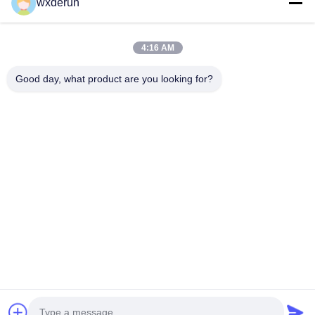
wxderun
Zatwierdź
4:16 AM
Good day, what product are you looking for?
Wuxi Derun Electron Co., Ltd
wxderun@188.com
0086-13806187009
Park przemysłowy Gangxia, miasto Donggang, dzielnica
Xishan, miasto Wuxi, Chiny
Chiny Dobra jakość Transformatory wysokiej częstotliwości
Sprzedawca. 2026 Wuxi Derun Electron Co., Ltd Wszystkie