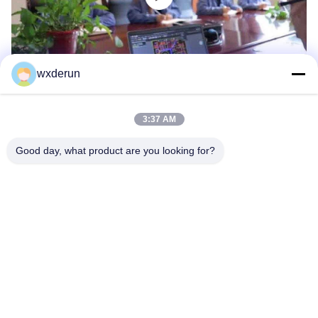
wxderun
3:37 AM
Good day, what product are you looking for?
Wuxi Derun Electron Co., Ltd
wxderun@188.com
0086-13806187009
Park przemysłowy Gangxia, miasto Donggang, dzielnica
Xishan, miasto Wuxi, Chiny