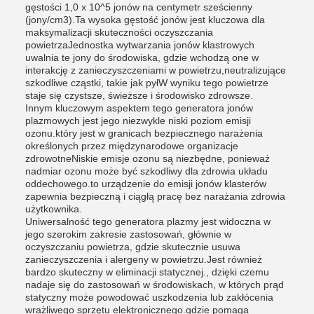
gęstości 1,0 x 10^5 jonów na centymetr sześcienny
(jony/cm3).Ta wysoka gęstość jonów jest kluczowa dla
maksymalizacji skuteczności oczyszczania
powietrzaJednostka wytwarzania jonów klastrowych
uwalnia te jony do środowiska, gdzie wchodzą one w
interakcję z zanieczyszczeniami w powietrzu,neutralizujące
szkodliwe cząstki, takie jak pyłW wyniku tego powietrze
staje się czystsze, świeższe i środowisko zdrowsze.
Innym kluczowym aspektem tego generatora jonów
plazmowych jest jego niezwykle niski poziom emisji
ozonu.który jest w granicach bezpiecznego narażenia
określonych przez międzynarodowe organizacje
zdrowotneNiskie emisje ozonu są niezbędne, ponieważ
nadmiar ozonu może być szkodliwy dla zdrowia układu
oddechowego.to urządzenie do emisji jonów klasterów
zapewnia bezpieczną i ciągłą pracę bez narażania zdrowia
użytkownika.
Uniwersalność tego generatora plazmy jest widoczna w
jego szerokim zakresie zastosowań, głównie w
oczyszczaniu powietrza, gdzie skutecznie usuwa
zanieczyszczenia i alergeny w powietrzu.Jest również
bardzo skuteczny w eliminacji statycznej., dzięki czemu
nadaje się do zastosowań w środowiskach, w których prąd
statyczny może powodować uszkodzenia lub zakłócenia
wrażliwego sprzętu elektronicznego.gdzie pomaga