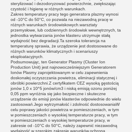
sterylizować i dezodoryzować powierzchnie, zwiększając
czystość i higienę w różnych warunkach.
Zakres temperatury pracy tego generatora plazmy wynosi
od -10°C do 50°C, co pozwala na niezawodną pracę w
różnych warunkach środowiskowych.warsztaty
przemysłowe, lub codziennych środowisk wewnętrznych, ta
jednostka wytwarzania jonów klasteru utrzymuje stałą
wydajność bez degradacji.Ta szeroka tolerancja na
temperaturę sprawia, że urządzenie jest dostosowane do
różnych warunków klimatycznych i scenariuszy
eksploatacyjnych.
Podsumowując, ten Generator Plasmy (Cluster Ion
Production Unit) jest najnowocześniejszym Generatorem
Ionów Plasmy zaprojektowanym w celu zapewnienia
doskonałej oczyszczania powietrza, eliminacji statycznej i
obróbki powierzchni.Z certyfikatem CEZ wysoką gęstością
jonów 1,0 x 10^5 jonów/cm3 i niską emisją ozonu poniżej
0,05 ppm wyróżnia się jako bezpieczne i skuteczne
urządzenie do emisji jonów klasterów odpowiednie do wielu
zastosowań.Jego wytrzymałość i zdolność dostosowaniaW
celu poprawy jakości powietrza w pomieszczeniach, w tym
w pomieszczeniach o wysokiej temperaturze pracy, w tym
w pomieszczeniach o wysokiej temperaturze pracy, w
zakresie od -10°C do 50°C, należy zapewnić niezawodną
wydajność w szerokim zakresie warunków.ochrona