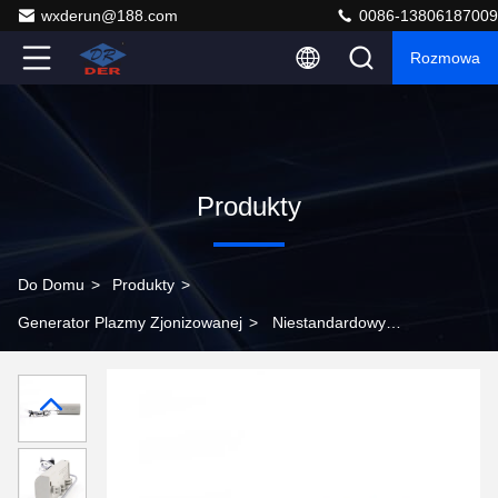
wxderun@188.com
0086-13806187009
Rozmowa
Produkty
Do Domu
>
Produkty
>
Generator Plazmy Zjonizowanej
>
Niestandardowy
generator jonizowanej plazmy Urządzenie jonizacji
plazmy poprawiające zarządzanie powietrzem