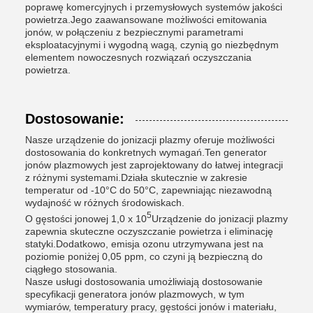
poprawę komercyjnych i przemysłowych systemów jakości
powietrza.Jego zaawansowane możliwości emitowania
jonów, w połączeniu z bezpiecznymi parametrami
eksploatacyjnymi i wygodną wagą, czynią go niezbędnym
elementem nowoczesnych rozwiązań oczyszczania
powietrza.
Dostosowanie:
Nasze urządzenie do jonizacji plazmy oferuje możliwości
dostosowania do konkretnych wymagań.Ten generator
jonów plazmowych jest zaprojektowany do łatwej integracji
z różnymi systemami.Działa skutecznie w zakresie
temperatur od -10°C do 50°C, zapewniając niezawodną
wydajność w różnych środowiskach.
5
O gęstości jonowej 1,0 x 10
Urządzenie do jonizacji plazmy
zapewnia skuteczne oczyszczanie powietrza i eliminację
statyki.Dodatkowo, emisja ozonu utrzymywana jest na
poziomie poniżej 0,05 ppm, co czyni ją bezpieczną do
ciągłego stosowania.
Nasze usługi dostosowania umożliwiają dostosowanie
specyfikacji generatora jonów plazmowych, w tym
wymiarów, temperatury pracy, gęstości jonów i materiału,