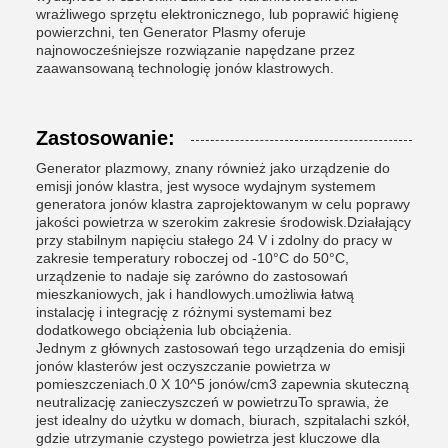
wrażliwego sprzętu elektronicznego, lub poprawić higienę
powierzchni, ten Generator Plasmy oferuje
najnowocześniejsze rozwiązanie napędzane przez
zaawansowaną technologię jonów klastrowych.
Zastosowanie:
Generator plazmowy, znany również jako urządzenie do
emisji jonów klastra, jest wysoce wydajnym systemem
generatora jonów klastra zaprojektowanym w celu poprawy
jakości powietrza w szerokim zakresie środowisk.Działający
przy stabilnym napięciu stałego 24 V i zdolny do pracy w
zakresie temperatury roboczej od -10°C do 50°C,
urządzenie to nadaje się zarówno do zastosowań
mieszkaniowych, jak i handlowych.umożliwia łatwą
instalację i integrację z różnymi systemami bez
dodatkowego obciążenia lub obciążenia.
Jednym z głównych zastosowań tego urządzenia do emisji
jonów klasterów jest oczyszczanie powietrza w
pomieszczeniach.0 X 10^5 jonów/cm3 zapewnia skuteczną
neutralizację zanieczyszczeń w powietrzuTo sprawia, że
jest idealny do użytku w domach, biurach, szpitalachi szkół,
gdzie utrzymanie czystego powietrza jest kluczowe dla