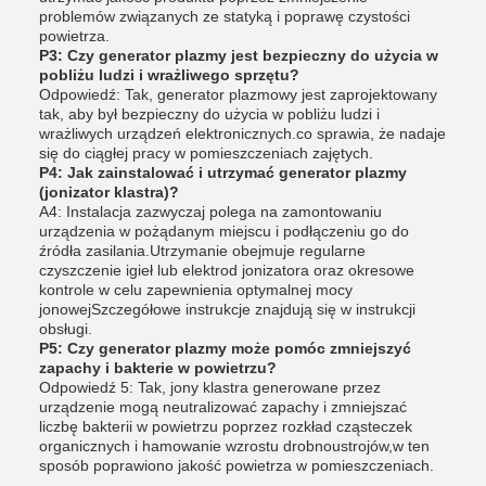
problemów związanych ze statyką i poprawę czystości
powietrza.
P3: Czy generator plazmy jest bezpieczny do użycia w
pobliżu ludzi i wrażliwego sprzętu?
Odpowiedź: Tak, generator plazmowy jest zaprojektowany
tak, aby był bezpieczny do użycia w pobliżu ludzi i
wrażliwych urządzeń elektronicznych.co sprawia, że nadaje
się do ciągłej pracy w pomieszczeniach zajętych.
P4: Jak zainstalować i utrzymać generator plazmy
(jonizator klastra)?
A4: Instalacja zazwyczaj polega na zamontowaniu
urządzenia w pożądanym miejscu i podłączeniu go do
źródła zasilania.Utrzymanie obejmuje regularne
czyszczenie igieł lub elektrod jonizatora oraz okresowe
kontrole w celu zapewnienia optymalnej mocy
jonowejSzczegółowe instrukcje znajdują się w instrukcji
obsługi.
P5: Czy generator plazmy może pomóc zmniejszyć
zapachy i bakterie w powietrzu?
Odpowiedź 5: Tak, jony klastra generowane przez
urządzenie mogą neutralizować zapachy i zmniejszać
liczbę bakterii w powietrzu poprzez rozkład cząsteczek
organicznych i hamowanie wzrostu drobnoustrojów,w ten
sposób poprawiono jakość powietrza w pomieszczeniach.