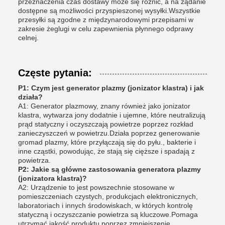
przeznaczenia czas dostawy może się różnić, a na żądanie
dostępne są możliwości przyspieszonej wysyłki.Wszystkie
przesyłki są zgodne z międzynarodowymi przepisami w
zakresie żeglugi w celu zapewnienia płynnego odprawy
celnej.
Częste pytania:
P1: Czym jest generator plazmy (jonizator klastra) i jak
działa?
A1: Generator plazmowy, znany również jako jonizator
klastra, wytwarza jony dodatnie i ujemne, które neutralizują
prąd statyczny i oczyszczają powietrze poprzez rozkład
zanieczyszczeń w powietrzu.Działa poprzez generowanie
gromad plazmy, które przyłączają się do pyłu., bakterie i
inne cząstki, powodując, że stają się cięższe i spadają z
powietrza.
P2: Jakie są główne zastosowania generatora plazmy
(jonizatora klastra)?
A2: Urządzenie to jest powszechnie stosowane w
pomieszczeniach czystych, produkcjach elektronicznych,
laboratoriach i innych środowiskach, w których kontrolę
statyczną i oczyszczanie powietrza są kluczowe.Pomaga
utrzymać jakość produktu poprzez zmniejszenie