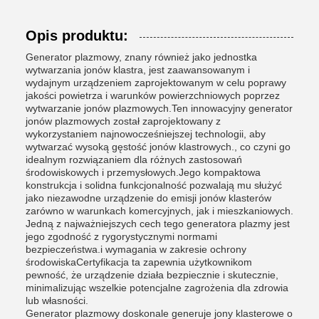
Opis produktu:
Generator plazmowy, znany również jako jednostka
wytwarzania jonów klastra, jest zaawansowanym i
wydajnym urządzeniem zaprojektowanym w celu poprawy
jakości powietrza i warunków powierzchniowych poprzez
wytwarzanie jonów plazmowych.Ten innowacyjny generator
jonów plazmowych został zaprojektowany z
wykorzystaniem najnowocześniejszej technologii, aby
wytwarzać wysoką gęstość jonów klastrowych., co czyni go
idealnym rozwiązaniem dla różnych zastosowań
środowiskowych i przemysłowych.Jego kompaktowa
konstrukcja i solidna funkcjonalność pozwalają mu służyć
jako niezawodne urządzenie do emisji jonów klasterów
zarówno w warunkach komercyjnych, jak i mieszkaniowych.
Jedną z najważniejszych cech tego generatora plazmy jest
jego zgodność z rygorystycznymi normami
bezpieczeństwa.i wymagania w zakresie ochrony
środowiskaCertyfikacja ta zapewnia użytkownikom
pewność, że urządzenie działa bezpiecznie i skutecznie,
minimalizując wszelkie potencjalne zagrożenia dla zdrowia
lub własności.
Generator plazmowy doskonale generuje jony klasterowe o