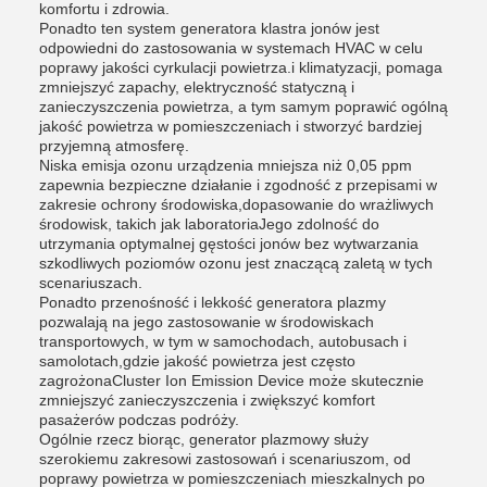
komfortu i zdrowia.
Ponadto ten system generatora klastra jonów jest
odpowiedni do zastosowania w systemach HVAC w celu
poprawy jakości cyrkulacji powietrza.i klimatyzacji, pomaga
zmniejszyć zapachy, elektryczność statyczną i
zanieczyszczenia powietrza, a tym samym poprawić ogólną
jakość powietrza w pomieszczeniach i stworzyć bardziej
przyjemną atmosferę.
Niska emisja ozonu urządzenia mniejsza niż 0,05 ppm
zapewnia bezpieczne działanie i zgodność z przepisami w
zakresie ochrony środowiska,dopasowanie do wrażliwych
środowisk, takich jak laboratoriaJego zdolność do
utrzymania optymalnej gęstości jonów bez wytwarzania
szkodliwych poziomów ozonu jest znaczącą zaletą w tych
scenariuszach.
Ponadto przenośność i lekkość generatora plazmy
pozwalają na jego zastosowanie w środowiskach
transportowych, w tym w samochodach, autobusach i
samolotach,gdzie jakość powietrza jest często
zagrożonaCluster Ion Emission Device może skutecznie
zmniejszyć zanieczyszczenia i zwiększyć komfort
pasażerów podczas podróży.
Ogólnie rzecz biorąc, generator plazmowy służy
szerokiemu zakresowi zastosowań i scenariuszom, od
poprawy powietrza w pomieszczeniach mieszkalnych po