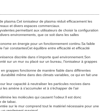
ns de plasma.Cet ionisateur de plasma réduit efficacement les
bureaux et divers espaces commerciaux.
alentes.permettant aux utilisateurs de choisir la configuration
r divers environnements, que ce soit dans les salles
économe en énergie pour un fonctionnement continu.Sa faible
'air constantesCet équilibre entre efficacité et efficacité
présence discrète dans n'importe quel environnement.Son
onté sur un mur ou placé sur un bureau, l'ionisateur à grappes
en grappes fonctionne de manière fiable dans différentes
a durabilité même dans des climats variables, ce qui en fait une
r leur capacité à neutraliser les particules nocives dans
ui les amène à s'accumuler et à s'échapper de l'air
limine les molécules qui causent l'odeur.Il est donc
e de tabac.
 montée sur le mur comprend tout le matériel nécessaire pour une
r à un rendement maximal.