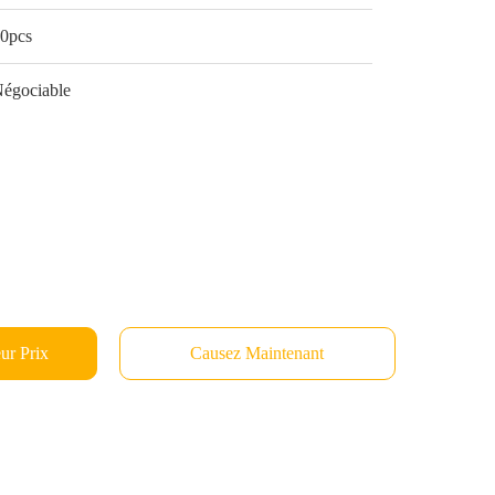
0pcs
égociable
ur Prix
Causez Maintenant