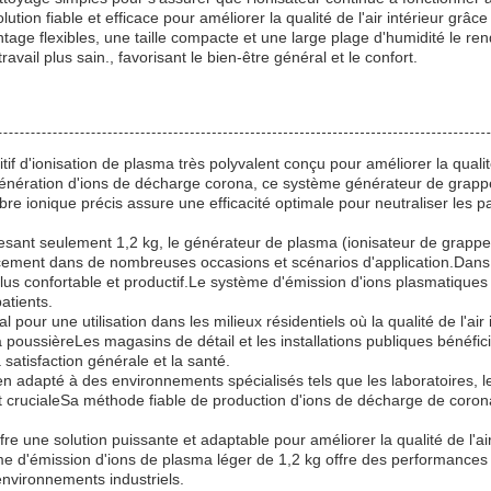
ution fiable et efficace pour améliorer la qualité de l'air intérieur gr
e flexibles, une taille compacte et une large plage d'humidité le rend
ail plus sain., favorisant le bien-être général et le confort.
if d'ionisation de plasma très polyvalent conçu pour améliorer la quali
nération d'ions de décharge corona, ce système générateur de grappes 
re ionique précis assure une efficacité optimale pour neutraliser les par
sant seulement 1,2 kg, le générateur de plasma (ionisateur de grappes)
cement dans de nombreuses occasions et scénarios d'application.Dans les
 plus confortable et productif.Le système d'émission d'ions plasmatiques
atients.
 pour une utilisation dans les milieux résidentiels où la qualité de l'a
 poussièreLes magasins de détail et les installations publiques bénéfici
 satisfaction générale et la santé.
 adapté à des environnements spécialisés tels que les laboratoires, les
est crucialeSa méthode fiable de production d'ions de décharge de coro
e une solution puissante et adaptable pour améliorer la qualité de l'ai
d'émission d'ions de plasma léger de 1,2 kg offre des performances d'i
environnements industriels.