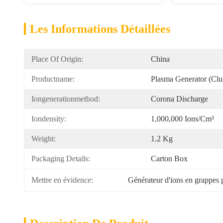
Les Informations Détaillées
Place Of Origin:
China
Productname:
Plasma Generator (Clus
Iongenerationmethod:
Corona Discharge
Iondensity:
1,000,000 Ions/cm³
Weight:
1.2 Kg
Packaging Details:
Carton Box
Mettre en évidence:
Générateur d'ions en grappes 