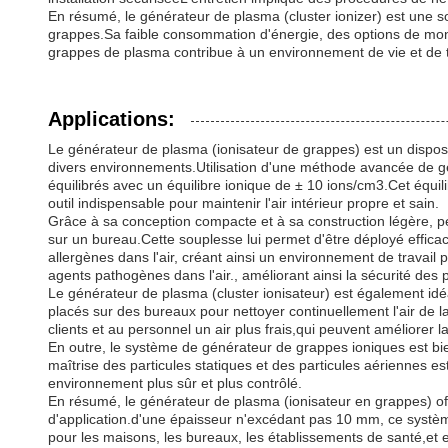
En résumé, le générateur de plasma (cluster ionizer) est une sol
grappes.Sa faible consommation d'énergie, des options de montag
grappes de plasma contribue à un environnement de vie et de trav
Applications:
Le générateur de plasma (ionisateur de grappes) est un disposit
divers environnements.Utilisation d'une méthode avancée de gé
équilibrés avec un équilibre ionique de ± 10 ions/cm3.Cet équilib
outil indispensable pour maintenir l'air intérieur propre et sain.
Grâce à sa conception compacte et à sa construction légère, pe
sur un bureau.Cette souplesse lui permet d'être déployé effica
allergènes dans l'air, créant ainsi un environnement de travail
agents pathogènes dans l'air., améliorant ainsi la sécurité des p
Le générateur de plasma (cluster ionisateur) est également idéal
placés sur des bureaux pour nettoyer continuellement l'air de la
clients et au personnel un air plus frais,qui peuvent améliorer la
En outre, le système de générateur de grappes ioniques est bien
maîtrise des particules statiques et des particules aériennes 
environnement plus sûr et plus contrôlé.
En résumé, le générateur de plasma (ionisateur en grappes) offr
d'application.d'une épaisseur n'excédant pas 10 mm, ce système 
pour les maisons, les bureaux, les établissements de santé,et 