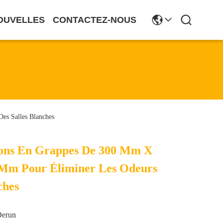
OUVELLES
CONTACTEZ-NOUS
es Salles Blanches
ions En Grappes De 300 Mm X
Mm Pour Éliminer Les Odeurs
ches
Derun