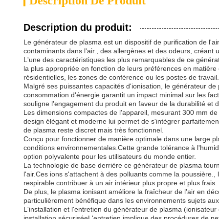
Description De Produit
Description du produit:
Le générateur de plasma est un dispositif de purification de l'a
contaminants dans l'air., des allergènes et des odeurs, créant
L'une des caractéristiques les plus remarquables de ce générat
la plus appropriée en fonction de leurs préférences en matière d
résidentielles, les zones de conférence ou les postes de travail.
Malgré ses puissantes capacités d'ionisation, le générateur d
consommation d'énergie garantit un impact minimal sur les factur
souligne l'engagement du produit en faveur de la durabilité et d
Les dimensions compactes de l'appareil, mesurant 300 mm de 
design élégant et moderne lui permet de s'intégrer parfaitemen
de plasma reste discret mais très fonctionnel.
Conçu pour fonctionner de manière optimale dans une large pl
conditions environnementales.Cette grande tolérance à l'humidité
option polyvalente pour les utilisateurs du monde entier.
La technologie de base derrière ce générateur de plasma tourne
l'air.Ces ions s'attachent à des polluants comme la poussière., 
respirable.contribuer à un air intérieur plus propre et plus frais.
De plus, le plasma ionisant améliore la fraîcheur de l'air en d
particulièrement bénéfique dans les environnements sujets au
L'installation et l'entretien du générateur de plasma (ionisate
installation sécuriséeL'entretien implique des procédures de n