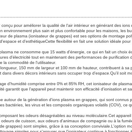
ir conçu pour améliorer la qualité de l'air intérieur en générant des io
 un environnement plus sain et plus confortable pour les maisons, les 
eur de plasma (ionisateur de grappes) est ses options de montage polyv
'espace et d'esthétiqueCette flexibilité en fait une solution idéale pou
e plasma ne consomme que 15 watts d'énergie, ce qui en fait un choix 
es d'électricité tout en maintenant des performances de purification de l
e la commodité de l'utilisateur.
longueur, 150 mm de largeur et 100 mm de hauteur, contribuent à sa 
t dans divers décors intérieurs sans occuper trop d'espace.Qu'il soit m
age d'humidité comprise entre 0% et 85% RH, cet ionisateur de plasma 
 garantit que l'appareil peut maintenir son efficacité d'ionisation et s
 autour de la génération d'ions plasma en grappes, qui sont connus pou
les bactéries, les virus et les composés organiques volatils (COV), ce q
écomposant les odeurs désagréables au niveau moléculaire.Cet appareil é
x odeurs de cuisson, aux odeurs d'animaux de compagnie ou à la fumé
ur de grappes) sont simples, grâce à sa conception conviviale.L'option
ettoyage simples pour s'assurer que l'ionisateur continue à fonctionne