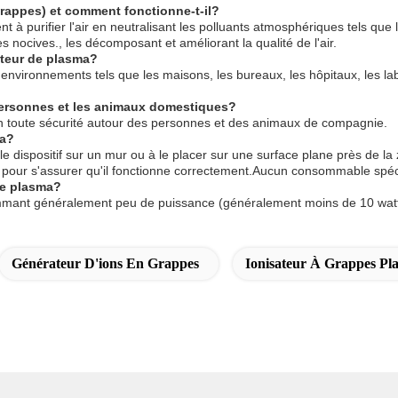
grappes) et comment fonctionne-t-il?
à purifier l'air en neutralisant les polluants atmosphériques tels que l
es nocives., les décomposant et améliorant la qualité de l'air.
ateur de plasma?
vironnements tels que les maisons, les bureaux, les hôpitaux, les labo
 personnes et les animaux domestiques?
en toute sécurité autour des personnes et des animaux de compagnie.
ma?
le dispositif sur un mur ou à le placer sur une surface plane près de la 
ues pour s'assurer qu'il fonctionne correctement.Aucun consommable spéci
de plasma?
ant généralement peu de puissance (généralement moins de 10 watts)
Générateur D'ions En Grappes
Ionisateur À Grappes Pl