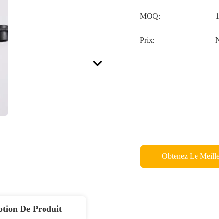
MOQ:
1
Prix:
N
Obtenez Le Meille
ption De Produit