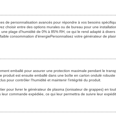
ices de personnalisation avancés pour répondre à vos besoins spécifiq
z choisir entre des options murales ou de bureau pour une installation
 une plage d'humidité de 0% à 85% RH, ce qui le rend adapté à divers 
e faible consommation d'énergiePersonnalisez votre générateur de plasma
sement emballé pour assurer une protection maximale pendant le tran
e produit est ensuite emballé dans une boîte en carton ondulé robuste 
s pour contrôler l'humidité et maintenir l'intégrité du produit.
ier pour livrer le générateur de plasma (ionisateur de grappes) en tou
is leur commande expédiée, ce qui leur permettra de suivre leur expédit