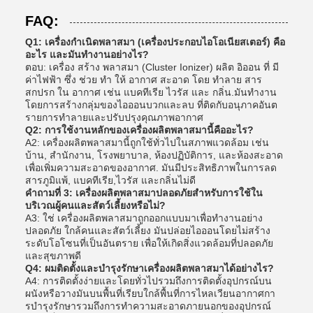
FAQ:
Q1: เครื่องกําเนิดพลาสมา (เครื่องประกอบไอโอเนียสเตอร์) คือ
อะไร และมันทํางานอย่างไร?
ตอบ: เครื่อง สร้าง พลาสมา (Cluster Ionizer) ผลิต อิออน ที่ มี
ค่าไฟฟ้า ซึ่ง ช่วย ทํา ให้ อากาศ สะอาด โดย ทําลาย สาร
สกปรก ใน อากาศ เช่น แบคทีเรีย ไวรัส และ กลิ่น.มันทํางาน
โดยการสร้างกลุ่มของไอออนบวกและลบ ที่ติดกับอนุภาคอันต
รายการทําลายและปรับปรุงคุณภาพอากาศ
Q2: การใช้งานหลักของเครื่องผลิตพลาสมานี้คืออะไร?
A2: เครื่องผลิตพลาสมานี้ถูกใช้ทั่วไปในสภาพแวดล้อม เช่น
บ้าน, สํานักงาน, โรงพยาบาล, ห้องปฏิบัติการ, และห้องสะอาด
เพื่อเพิ่มความสะอาดของอากาศ. มันมีประสิทธิภาพในการลด
สารภูมิแพ้, แบคทีเรีย,ไวรัส และกลิ่นไม่ดี
คําถามที่ 3: เครื่องผลิตพลาสมาปลอดภัยสําหรับการใช้ใน
บริเวณผู้คนและสัตว์เลี้ยงหรือไม่?
A3: ใช่ เครื่องผลิตพลาสมาถูกออกแบบมาเพื่อทํางานอย่าง
ปลอดภัย ใกล้คนและสัตว์เลี้ยง มันปล่อยไอออนโดยไม่สร้าง
ระดับโอโซนที่เป็นอันตราย เพื่อให้เกิดสิ่งแวดล้อมที่ปลอดภัย
และสุขภาพดี
Q4: ผมติดตั้งและบํารุงรักษาเครื่องผลิตพลาสมาได้อย่างไร?
A4: การติดตั้งง่ายและโดยทั่วไปรวมถึงการติดตั้งอุปกรณ์บน
ผนังหรือวางมันบนพื้นที่เรียบใกล้พื้นที่การไหลเวียนอากาศกา
รบํารุงรักษารวมถึงการทําความสะอาดภายนอกของอุปกรณ์