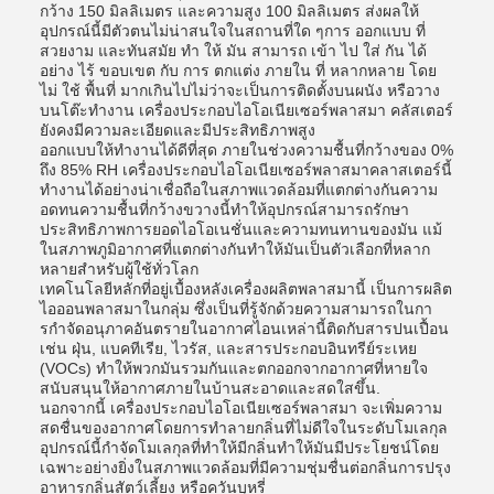
กว้าง 150 มิลลิเมตร และความสูง 100 มิลลิเมตร ส่งผลให้
อุปกรณ์นี้มีตัวตนไม่น่าสนใจในสถานที่ใด ๆการ ออกแบบ ที่
สวยงาม และทันสมัย ทํา ให้ มัน สามารถ เข้า ไป ใส่ กัน ได้
อย่าง ไร้ ขอบเขต กับ การ ตกแต่ง ภายใน ที่ หลากหลาย โดย
ไม่ ใช้ พื้นที่ มากเกินไปไม่ว่าจะเป็นการติดตั้งบนผนัง หรือวาง
บนโต๊ะทํางาน เครื่องประกอบไอโอเนียเซอร์พลาสมา คลัสเตอร์
ยังคงมีความละเอียดและมีประสิทธิภาพสูง
ออกแบบให้ทํางานได้ดีที่สุด ภายในช่วงความชื้นที่กว้างของ 0%
ถึง 85% RH เครื่องประกอบไอโอเนียเซอร์พลาสมาคลาสเตอร์นี้
ทํางานได้อย่างน่าเชื่อถือในสภาพแวดล้อมที่แตกต่างกันความ
อดทนความชื้นที่กว้างขวางนี้ทําให้อุปกรณ์สามารถรักษา
ประสิทธิภาพการยอดไอโอเนชั่นและความทนทานของมัน แม้
ในสภาพภูมิอากาศที่แตกต่างกันทําให้มันเป็นตัวเลือกที่หลาก
หลายสําหรับผู้ใช้ทั่วโลก
เทคโนโลยีหลักที่อยู่เบื้องหลังเครื่องผลิตพลาสมานี้ เป็นการผลิต
ไอออนพลาสมาในกลุ่ม ซึ่งเป็นที่รู้จักด้วยความสามารถในกา
รกําจัดอนุภาคอันตรายในอากาศไอนเหล่านี้ติดกับสารปนเปื้อน
เช่น ฝุ่น, แบคทีเรีย, ไวรัส, และสารประกอบอินทรีย์ระเหย
(VOCs) ทําให้พวกมันรวมกันและตกออกจากอากาศที่หายใจ
สนับสนุนให้อากาศภายในบ้านสะอาดและสดใสขึ้น.
นอกจากนี้ เครื่องประกอบไอโอเนียเซอร์พลาสมา จะเพิ่มความ
สดชื่นของอากาศโดยการทําลายกลิ่นที่ไม่ดีใจในระดับโมเลกุล
อุปกรณ์นี้กําจัดโมเลกุลที่ทําให้มีกลิ่นทําให้มันมีประโยชน์โดย
เฉพาะอย่างยิ่งในสภาพแวดล้อมที่มีความชุ่มชื่นต่อกลิ่นการปรุง
อาหารกลิ่นสัตว์เลี้ยง หรือควันบุหรี่