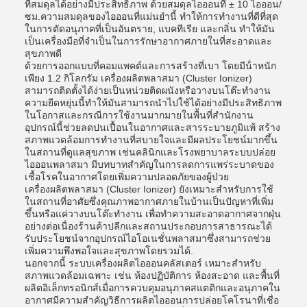
ที่สมดุลได้อย่างมีประสิทธิภาพ ด้วยสมดุลไอออนที่ ± 10 ไอออน/
ซม.ความสมดุลของไอออนที่แม่นยํานี้ ทําให้การทํางานที่ดีที่สุด
ในการตัดอนุภาคที่เป็นอันตราย, แบคทีเรีย และกลิ่น ทําให้มัน
เป็นเครื่องมือที่จําเป็นในการรักษาอากาศภายในที่สะอาดและ
สุขภาพดี
ด้วยการออกแบบที่คอมแพคต์และการสร้างที่เบา โดยมีน้ําหนัก
เพียง 1.2 กิโลกรัม เครื่องผลิตพลาสมา (Cluster Ionizer)
สามารถติดตั้งได้ง่ายเป็นหน่วยติดผนังหรือวางบนโต๊ะทํางาน
ความยืดหยุ่นนี้ทําให้มันสามารถนําไปใช้ได้อย่างมีประสิทธิภาพ
ในโอกาสและกรณีการใช้งานมากมายในพื้นที่สํานักงาน
อุปกรณ์นี้ช่วยลดปนเปื้อนในอากาศและสารระบายภูมิแพ้ สร้าง
สภาพแวดล้อมการทํางานที่สบายใจและมีผลประโยชน์มากขึ้น
ในสถานที่ดูแลสุขภาพ เช่นคลินิกและโรงพยาบาลระบบปล่อย
ไอออนพลาสมา มีบทบาทสําคัญในการลดการแพร่ระบาดของ
เชื้อโรคในอากาศโดยเพิ่มความปลอดภัยของผู้ป่วย
เครื่องผลิตพลาสมา (Cluster Ionizer) ยังเหมาะสําหรับการใช้
ในสถานที่อาศัยซึ่งคุณภาพอากาศภายในบ้านเป็นปัญหาที่เพิ่ม
ขึ้นหรือแค่วางบนโต๊ะทํางาน เพื่อทําความสะอาดอากาศจากฝุ่น
อย่างต่อเนื่องร้านค้าปลีกและสถานประกอบการสาธารณะได้
รับประโยชน์จากอุปกรณ์ไอโอเนชั่นพลาสมาซึ่งสามารถช่วย
เพิ่มความพึงพอใจและสุขภาพโดยรวมได้.
นอกจากนี้ ระบบเครื่องผลิตไอออนคลัสเตอร์ เหมาะสําหรับ
สภาพแวดล้อมเฉพาะ เช่น ห้องปฏิบัติการ ห้องสะอาด และพื้นที่
ผลิตอิเล็กทรอนิกส์เมื่อการควบคุมอนุภาคสแตติกและอนุภาคใน
อากาศมีความสําคัญวิธีการผลิตไอออนการปล่อยโคโรนาที่เชื่อ