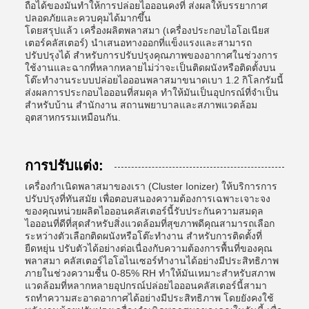
ถือได้ของมันทําให้การปล่อยไอออนคงที่ ส่งผลให้บรรยากาศ
ปลอดภัยและควบคุมได้มากขึ้น
โดยสรุปแล้ว เครื่องผลิตพลาสมา (เครื่องประกอบไอโอเนียส
เตอร์คลัสเตอร์) นําเสนอทางออกที่แข็งแรงและสามารถ
ปรับปรุงได้ สําหรับการปรับปรุงคุณภาพของอากาศในช่วงการ
ใช้งานและฉากที่หลากหลายไม่ว่าจะเป็นติดผนังหรือติดตั้งบน
โต๊ะทํางานระบบปล่อยไอออนพลาสมาขนาดเบา 1.2 กิโลกรัมนี้
ส่งผลการประกอบไอออนที่สมดุล ทําให้มันเป็นอุปกรณ์ที่จําเป็น
สําหรับบ้าน สํานักงาน สถานพยาบาลและสภาพแวดล้อม
อุตสาหกรรมเหมือนกัน.
การปรับแต่ง:
เครื่องกําเนิดพลาสมาของเรา (Cluster Ionizer) ให้บริการการ
ปรับปรุงที่ทันสมัย เพื่อตอบสนองความต้องการเฉพาะเจาะจง
ของคุณหน่วยผลิตไอออนคลัสเตอร์นี้รับประกันความสมดุล
ไอออนที่ดีที่สุดสําหรับสิ่งแวดล้อมที่สุขภาพดีคุณสามารถเลือก
ระหว่างตัวเลือกติดผนังหรือโต๊ะทํางาน สําหรับการติดตั้งที่
ยืดหยุ่น ปรับตัวได้อย่างต่อเนื่องกับความต้องการพื้นที่ของคุณ
พลาสมา คลัสเตอร์ไอโอไนเซอร์ทํางานได้อย่างมีประสิทธิภาพ
ภายในช่วงความชื้น 0-85% RH ทําให้มันเหมาะสําหรับสภาพ
แวดล้อมที่หลากหลายอุปกรณ์ปล่อยไอออนคลัสเตอร์นี้สามา
รถทําความสะอาดอากาศได้อย่างมีประสิทธิภาพ โดยยังคงใช้