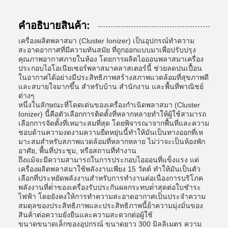
คําอธิบายสินค้า:
เครื่องผลิตพลาสมา (Cluster Ionizer) เป็นอุปกรณ์ทําความ
สะอาดอากาศที่มีความทันสมัย ที่ถูกออกแบบมาเพื่อปรับปรุง
คุณภาพอากาศภายในห้อง โดยการผลิตไอออนพลาสมาเครื่อง
ประกอบไอโอเนียเซอร์พลาสมาคลาสเตอร์นี้ ช่วยลดปนเปื้อน
ในอากาศได้อย่างมีประสิทธิภาพสร้างสภาพแวดล้อมที่สุขภาพดี
และสบายใจมากขึ้น สําหรับบ้าน สํานักงาน และพื้นที่พาณิชย์
ต่างๆ
หนึ่งในลักษณะที่โดดเด่นของเครื่องกําเนิดพลาสมา (Cluster
Ionizer) นี้คือตัวเลือกการติดตั้งที่หลากหลายทําให้ผู้ใช้สามารถ
เลือกการจัดตั้งที่เหมาะสมที่สุด โดยพิจารณาจากพื้นที่และความ
ชอบด้านความงดงามความยืดหยุ่นนี้ทําให้มันเป็นทางออกที่เห
มาะสมสําหรับสภาพแวดล้อมที่หลากหลาย ไม่ว่าจะเป็นห้องพัก
อาศัย, พื้นที่ประชุม, หรือสถานที่ทํางาน
ถึงแม้จะมีความสามารถในการประกอบไอออนที่แข็งแรง แต่
เครื่องผลิตพลาสมาใช้พลังงานเพียง 15 วัตต์ ทําให้มันเป็นตัว
เลือกที่ประหยัดพลังงานสําหรับการทํางานต่อเนื่องการบริโภค
พลังงานที่ต่ําของเครื่องรับประกันผลกระทบต่ําสุดต่อใบชําระ
ไฟฟ้า โดยยังคงให้การทําความสะอาดอากาศเป็นประจําความ
สมดุลของประสิทธิภาพและประสิทธิภาพนี้ย้ําความมุ่งมั่นของ
สินค้าต่อความยั่งยืนและความสะดวกต่อผู้ใช้
ขนาดขนาดเล็กของอุปกรณ์ ขนาดยาว 300 มิลลิเมตร ความ