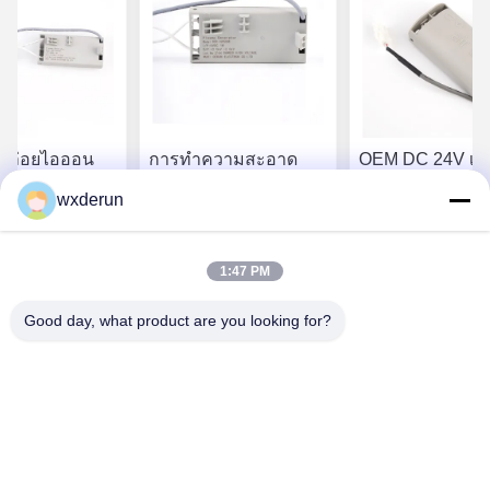
์ปล่อยไอออน
การทําความสะอาด
OEM DC 24V เครื
ร์ DC 24V สําห
อากาศ พลาสมา คลาส
กําเนิดพลาสมาที่
wxderun
บูรณาการ
เตอร์ไอออนเจเนอเร
โอเนียสต์ เครื่องก
ละการปรับปรุง
เตอร์ สารสกัดอลูมิเนียม
ไอโอเนียสต์คลาส
ราคา ที่ ดี ที่สุด
หา ราคา ที่ ดี ที่สุด
หา ราคา ที่ ดี
่งแวดล้อม
สําหรับ HVAC Duct
สําหรับการทําค
1:47 PM
สะอาดอากาศ
Good day, what product are you looking for?
Wuxi Derun Electron Co., Ltd
wxderun@188.com