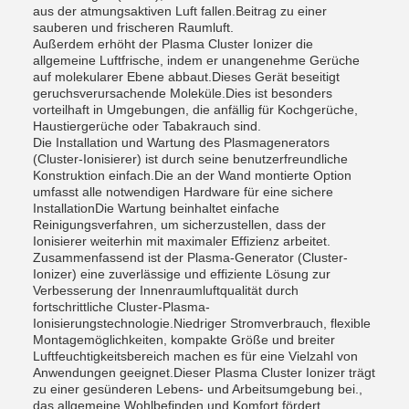
aus der atmungsaktiven Luft fallen.Beitrag zu einer
sauberen und frischeren Raumluft.
Außerdem erhöht der Plasma Cluster Ionizer die
allgemeine Luftfrische, indem er unangenehme Gerüche
auf molekularer Ebene abbaut.Dieses Gerät beseitigt
geruchsverursachende Moleküle.Dies ist besonders
vorteilhaft in Umgebungen, die anfällig für Kochgerüche,
Haustiergerüche oder Tabakrauch sind.
Die Installation und Wartung des Plasmagenerators
(Cluster-Ionisierer) ist durch seine benutzerfreundliche
Konstruktion einfach.Die an der Wand montierte Option
umfasst alle notwendigen Hardware für eine sichere
InstallationDie Wartung beinhaltet einfache
Reinigungsverfahren, um sicherzustellen, dass der
Ionisierer weiterhin mit maximaler Effizienz arbeitet.
Zusammenfassend ist der Plasma-Generator (Cluster-
Ionizer) eine zuverlässige und effiziente Lösung zur
Verbesserung der Innenraumluftqualität durch
fortschrittliche Cluster-Plasma-
Ionisierungstechnologie.Niedriger Stromverbrauch, flexible
Montagemöglichkeiten, kompakte Größe und breiter
Luftfeuchtigkeitsbereich machen es für eine Vielzahl von
Anwendungen geeignet.Dieser Plasma Cluster Ionizer trägt
zu einer gesünderen Lebens- und Arbeitsumgebung bei.,
das allgemeine Wohlbefinden und Komfort fördert.