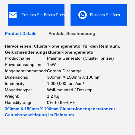
Erhalten Sie Besten Preis
Plaudern Sie Jetzt
Product Details
Produkt-Beschreibung
Hervorheben:
Cluster-Ionengenerator für den Reinraum
,
Geruchsentfernungskluster-Ionengenerator
Productname:
Plasma Generator (Cluster Ionizer)
Powerconsumption:
15W
Iongenerationmethod:
Corona Discharge
Dimensions:
300mm X 150mm X 100mm
Iondensity:
1,000,000 Ions/cm³
Mountingtype:
Wall-mounted / Desktop
Weight:
1.2 Kg
Humidityrange:
0% To 85% RH
300mm X 150mm X 100mm Cluster-Ionengenerator zur
Geruchsbeseitigung im Reinraum