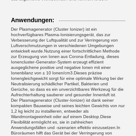
Anwendungen:
Der Plasmagenerator (Cluster Ionizer) ist ein
hochverfügbares Plasma-Ionisierungsgerät, das zur
Verbesserung der Luftqualität und zur Verringerung von
Luftverschmutzungen in verschiedenen Umgebungen
entwickelt wurde.Nutzung einer fortschrittlichen Methode
zur Erzeugung von Ionen aus Corona-Entladung, dieses
Ionencluster-Generator-System erzeugt effizient
ausgeglichene positive und negative Ionen mit einer
Ionenbilanz von ± 10 Ionen/cm3.Dieses präzise
Ionengleichgewicht sorgt für eine optimale Wirkung bei der
Neutralisierung schädlicher Partikel, Bakterien und
Gerüche, so dass es ein unverzichtbares Werkzeug für die
Aufrechterhaltung sauberer und gesunder Innenluft ist.
Der Plasmagenerator (Cluster-Ionizer) ist dank seiner
kompakten Bauweise und seines leichten Gewichts von nur
1,2 kg leicht zu installieren, entweder als
Wandmontageeinheit oder auf einem Desktop.Diese
Flexibilität ermöglicht es, sie in zahlreichen
Anwendungsfällen und -szenarien effektiv einzusetzen.In
Büroräumen hilft das Gerät bei der Verringerung von