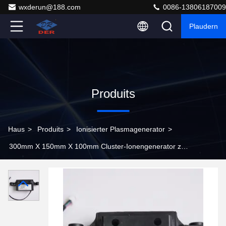
wxderun@188.com
0086-13806187009
Plaudern
Produits
Haus
>
Produits
>
Ionisierter Plasmagenerator
>
300mm X 150mm X 100mm Cluster-Ionengenerator zur
Geruchsbeseitigung im Reinraum