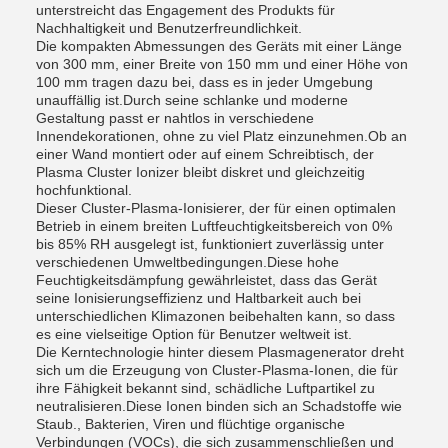
unterstreicht das Engagement des Produkts für
Nachhaltigkeit und Benutzerfreundlichkeit.
Die kompakten Abmessungen des Geräts mit einer Länge
von 300 mm, einer Breite von 150 mm und einer Höhe von
100 mm tragen dazu bei, dass es in jeder Umgebung
unauffällig ist.Durch seine schlanke und moderne
Gestaltung passt er nahtlos in verschiedene
Innendekorationen, ohne zu viel Platz einzunehmen.Ob an
einer Wand montiert oder auf einem Schreibtisch, der
Plasma Cluster Ionizer bleibt diskret und gleichzeitig
hochfunktional.
Dieser Cluster-Plasma-Ionisierer, der für einen optimalen
Betrieb in einem breiten Luftfeuchtigkeitsbereich von 0%
bis 85% RH ausgelegt ist, funktioniert zuverlässig unter
verschiedenen Umweltbedingungen.Diese hohe
Feuchtigkeitsdämpfung gewährleistet, dass das Gerät
seine Ionisierungseffizienz und Haltbarkeit auch bei
unterschiedlichen Klimazonen beibehalten kann, so dass
es eine vielseitige Option für Benutzer weltweit ist.
Die Kerntechnologie hinter diesem Plasmagenerator dreht
sich um die Erzeugung von Cluster-Plasma-Ionen, die für
ihre Fähigkeit bekannt sind, schädliche Luftpartikel zu
neutralisieren.Diese Ionen binden sich an Schadstoffe wie
Staub., Bakterien, Viren und flüchtige organische
Verbindungen (VOCs), die sich zusammenschließen und