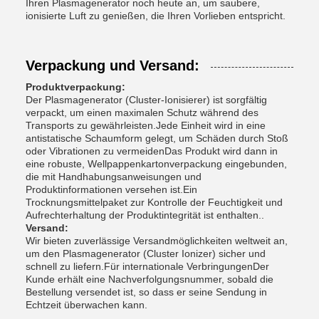
Ihren Plasmagenerator noch heute an, um saubere,
ionisierte Luft zu genießen, die Ihren Vorlieben entspricht.
Verpackung und Versand:
Produktverpackung:
Der Plasmagenerator (Cluster-Ionisierer) ist sorgfältig
verpackt, um einen maximalen Schutz während des
Transports zu gewährleisten.Jede Einheit wird in eine
antistatische Schaumform gelegt, um Schäden durch Stoß
oder Vibrationen zu vermeidenDas Produkt wird dann in
eine robuste, Wellpappenkartonverpackung eingebunden,
die mit Handhabungsanweisungen und
Produktinformationen versehen ist.Ein
Trocknungsmittelpaket zur Kontrolle der Feuchtigkeit und
Aufrechterhaltung der Produktintegrität ist enthalten..
Versand:
Wir bieten zuverlässige Versandmöglichkeiten weltweit an,
um den Plasmagenerator (Cluster Ionizer) sicher und
schnell zu liefern.Für internationale VerbringungenDer
Kunde erhält eine Nachverfolgungsnummer, sobald die
Bestellung versendet ist, so dass er seine Sendung in
Echtzeit überwachen kann.