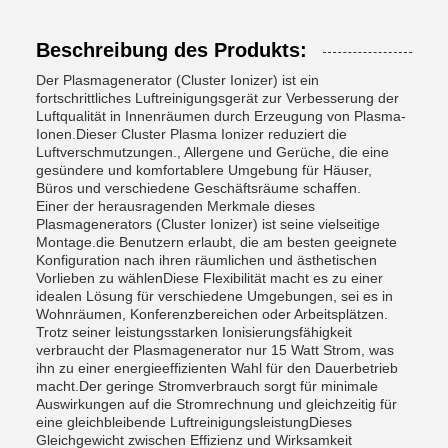
Beschreibung des Produkts:
Der Plasmagenerator (Cluster Ionizer) ist ein
fortschrittliches Luftreinigungsgerät zur Verbesserung der
Luftqualität in Innenräumen durch Erzeugung von Plasma-
Ionen.Dieser Cluster Plasma Ionizer reduziert die
Luftverschmutzungen., Allergene und Gerüche, die eine
gesündere und komfortablere Umgebung für Häuser,
Büros und verschiedene Geschäftsräume schaffen.
Einer der herausragenden Merkmale dieses
Plasmagenerators (Cluster Ionizer) ist seine vielseitige
Montage.die Benutzern erlaubt, die am besten geeignete
Konfiguration nach ihren räumlichen und ästhetischen
Vorlieben zu wählenDiese Flexibilität macht es zu einer
idealen Lösung für verschiedene Umgebungen, sei es in
Wohnräumen, Konferenzbereichen oder Arbeitsplätzen.
Trotz seiner leistungsstarken Ionisierungsfähigkeit
verbraucht der Plasmagenerator nur 15 Watt Strom, was
ihn zu einer energieeffizienten Wahl für den Dauerbetrieb
macht.Der geringe Stromverbrauch sorgt für minimale
Auswirkungen auf die Stromrechnung und gleichzeitig für
eine gleichbleibende LuftreinigungsleistungDieses
Gleichgewicht zwischen Effizienz und Wirksamkeit