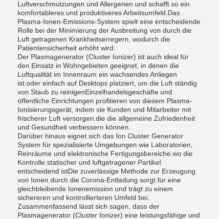
Luftverschmutzungen und Allergenen und schafft so ein
komfortableres und produktiveres Arbeitsumfeld.Das
Plasma-Ionen-Emissions-System spielt eine entscheidende
Rolle bei der Minimierung der Ausbreitung von durch die
Luft getragenen Krankheitserregern, wodurch die
Patientensicherheit erhöht wird.
Der Plasmagenerator (Cluster Ionizer) ist auch ideal für
den Einsatz in Wohngebieten geeignet, in denen die
Luftqualität im Innenraum ein wachsendes Anliegen
ist.oder einfach auf Desktops platziert, um die Luft ständig
von Staub zu reinigenEinzelhandelsgeschäfte und
öffentliche Einrichtungen profitieren von diesem Plasma-
Ionisierungsgerät, indem sie Kunden und Mitarbeiter mit
frischerer Luft versorgen.die die allgemeine Zufriedenheit
und Gesundheit verbessern können.
Darüber hinaus eignet sich das Ion Cluster Generator
System für spezialisierte Umgebungen wie Laboratorien,
Reinräume und elektronische Fertigungsbereiche.wo die
Kontrolle statischer und luftgetragener Partikel
entscheidend istDie zuverlässige Methode zur Erzeugung
von Ionen durch die Corona-Entladung sorgt für eine
gleichbleibende Ionenemission und trägt zu einem
sichereren und kontrollierteren Umfeld bei.
Zusammenfassend lässt sich sagen, dass der
Plasmagenerator (Cluster Ionizer) eine leistungsfähige und