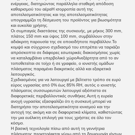
ενέργειας, διατηρώντας παράλληλα σταθερή απόδοση
καθαρισμού του αέραΗ ισορροπία αυτή της
αποτελεσματικότητας και της αποτελεσματικότητας
υπογραμμίζει τη δέσμευση του προϊόντος για βιωσιμότητα
και ευκολία χρήσης.
Οι συμπαγείς διαστάσεις της συσκευής, με μήκος 300 mm,
πλάτος 150 mm και ύψος 100 mm, συμβάλλουν στην
αδιάκριτη παρουσία της σε οποιοδήποτε περιβάλλον.Το
κομψό και σύγχρονο σχεδιασμό του επιτρέπει να ταιριάζει
απρόσκοπτα σε διάφορες εσωτερικές διακοσμήσεις χωρίς
να καταλαμβάνει υπερβολικό χώροΑνεξάρτητα από το αν
τοποθετείται σε τοίχο ή σε γραφείο, ο ιονιστής ομάδων
πλάσματος παραμένει διακριτικός αλλά και εξαιρετικά
λειτουργικός.
Σχεδιασμένος για να λειτουργεί με βέλτιστο τρόπο σε ευρύ
εύρος υγρασίας από 0% έως 85% RH, αυτός ο ιονιστής
πλάσματος συσσωρευτών λειτουργεί αξιόπιστα σε
διαφορετικές περιβαλλοντικές συνθήκες.Αυτή η ευρεία
ανοχή υγρασίας εξασφαλίζει ότι η συσκευή μπορεί να
διατηρήσει την αποτελεσματικότητα ιονισμού και την
αντοχή της ακόμη και σε διαφορετικά κλίματα, καθιστώντας
την μια ευέλικτη επιλογή για τους χρήστες σε όλο τον
κόσμο.
Η βασική τεχνολογία πίσω από αυτή τη γεννήτρια
πλάσματος περιστρέφεται γύρω από τη δημιουργία ιόντων