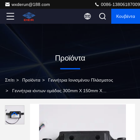
wxderun@188.com
0086-13806187009
Κουβέντα
Προϊόντα
Σπίτι
>
Προϊόντα
>
Γεννήτρια Ιονισμένου Πλάσματος
>
Γεννήτρια ιόντων ομάδας 300mm X 150mm X
100mm για την απομάκρυνση οσμών καθαρού χώρου