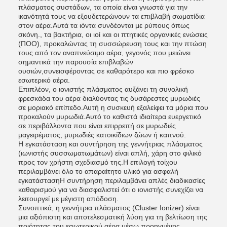
πλάσματος συστάδων, τα οποία είναι γνωστά για την
ικανότητά τους να εξουδετερώνουν τα επιβλαβή σωματίδια
στον αέρα.Αυτά τα ιόντα συνδέονται με ρύπους όπως
σκόνη., τα βακτήρια, οι ιοί και οι πτητικές οργανικές ενώσεις
(ΠΟΟ), προκαλώντας τη συσσώρευση τους και την πτώση
τους από τον αναπνεύσιμο αέρα, γεγονός που μειώνει
σημαντικά την παρουσία επιβλαβών
ουσιών,συνεισφέροντας σε καθαρότερο και πιο φρέσκο
εσωτερικό αέρα.
Επιπλέον, ο ιονιστής πλάσματος αυξάνει τη συνολική
φρεσκάδα του αέρα διαλύοντας τις δυσάρεστες μυρωδιές
σε μοριακό επίπεδο.Αυτή η συσκευή εξαλείφει τα μόρια που
προκαλούν μυρωδιά.Αυτό το καθιστά ιδιαίτερα ευεργετικό
σε περιβάλλοντα που είναι επιρρεπή σε μυρωδιές
μαγειρέματος, μυρωδιές κατοικίδιων ζώων ή καπνού.
Η εγκατάσταση και συντήρηση της γεννήτριας πλάσματος
(ιωνιστής συσσωματωμάτων) είναι απλή, χάρη στο φιλικό
προς τον χρήστη σχεδιασμό της.Η επιλογή τοίχου
περιλαμβάνει όλο το απαραίτητο υλικό για ασφαλή
εγκατάστασηΗ συντήρηση περιλαμβάνει απλές διαδικασίες
καθαρισμού για να διασφαλιστεί ότι ο ιονιστής συνεχίζει να
λειτουργεί με μέγιστη απόδοση.
Συνοπτικά, η γεννήτρια πλάσματος (Cluster Ionizer) είναι
μια αξιόπιστη και αποτελεσματική λύση για τη βελτίωση της
ποιότητας του εσωτερικού αέρα μέσω προηγμένης