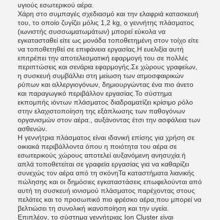
υγιούς εσωτερικού αέρα.
Χάρη στο συμπαγές σχεδιασμό και την ελαφριά κατασκευή
του, το οποίο ζυγίζει μόλις 1,2 kg, ο γεννήτης πλάσματος
(ιωνιστής συσσωματωμάτων) μπορεί εύκολα να
εγκατασταθεί είτε ως μονάδα τοποθετημένη στον τοίχο είτε
να τοποθετηθεί σε επιφάνεια εργασίας.Η ευελιξία αυτή
επιτρέπει την αποτελεσματική εφαρμογή του σε πολλές
περιπτώσεις και σενάρια εφαρμογής.Σε χώρους γραφείων,
η συσκευή συμβάλλει στη μείωση των ατμοσφαιρικών
ρύπων και αλλεργιογόνων, δημιουργώντας ένα πιο άνετο
και παραγωγικό περιβάλλον εργασίας.Το σύστημα
εκπομπής ιόντων πλάσματος διαδραματίζει κρίσιμο ρόλο
στην ελαχιστοποίηση της εξάπλωσης των παθογόνων
οργανισμών στον αέρα., αυξάνοντας έτσι την ασφάλεια των
ασθενών.
Η γεννήτρια πλάσματος είναι ιδανική επίσης για χρήση σε
οικιακά περιβάλλοντα όπου η ποιότητα του αέρα σε
εσωτερικούς χώρους αποτελεί αυξανόμενη ανησυχία.ή
απλά τοποθετείται σε γραφεία εργασίας για να καθαρίζει
συνεχώς τον αέρα από τη σκόνηΤα καταστήματα λιανικής
πώλησης και οι δημόσιες εγκαταστάσεις επωφελούνται από
αυτή τη συσκευή ιονισμού πλάσματος παρέχοντας στους
πελάτες και το προσωπικό πιο φρέσκο αέρα,που μπορεί να
βελτιώσει τη συνολική ικανοποίηση και την υγεία.
Επιπλέον, το σύστημα γεννήτριας Ion Cluster είναι