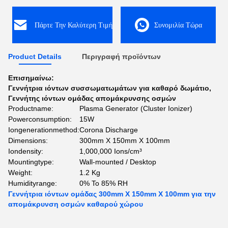
Πάρτε Την Καλύτερη Τιμή
Συνομιλία Τώρα
Product Details
Περιγραφή προϊόντων
Επισημαίνω:
Γεννήτρια ιόντων συσσωματωμάτων για καθαρό δωμάτιο
,
Γεννήτης ιόντων ομάδας απομάκρυνσης οσμών
Productname:
Plasma Generator (Cluster Ionizer)
Powerconsumption:
15W
Iongenerationmethod:
Corona Discharge
Dimensions:
300mm X 150mm X 100mm
Iondensity:
1,000,000 Ions/cm³
Mountingtype:
Wall-mounted / Desktop
Weight:
1.2 Kg
Humidityrange:
0% To 85% RH
Γεννήτρια ιόντων ομάδας 300mm X 150mm X 100mm για την
απομάκρυνση οσμών καθαρού χώρου