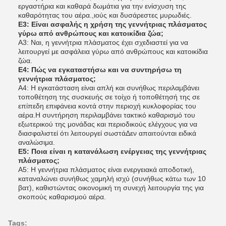
εργαστήρια και καθαρά δωμάτια για την ενίσχυση της
καθαρότητας του αέρα.,ιούς και δυσάρεστες μυρωδιές.
Ε3: Είναι ασφαλής η χρήση της γεννήτριας πλάσματος
γύρω από ανθρώπους και κατοικίδια ζώα;
Α3: Ναι, η γεννήτρια πλάσματος έχει σχεδιαστεί για να
λειτουργεί με ασφάλεια γύρω από ανθρώπους και κατοικίδια
ζώα.
Ε4: Πώς να εγκαταστήσω και να συντηρήσω τη
γεννήτρια πλάσματος;
Α4: Η εγκατάσταση είναι απλή και συνήθως περιλαμβάνει
τοποθέτηση της συσκευής σε τοίχο ή τοποθέτησή της σε
επίπεδη επιφάνεια κοντά στην περιοχή κυκλοφορίας του
αέρα.Η συντήρηση περιλαμβάνει τακτικό καθαρισμό του
εξωτερικού της μονάδας και περιοδικούς ελέγχους για να
διασφαλιστεί ότι λειτουργεί σωστάΔεν απαιτούνται ειδικά
αναλώσιμα.
Ε5: Ποια είναι η κατανάλωση ενέργειας της γεννήτριας
πλάσματος;
Α5: Η γεννήτρια πλάσματος είναι ενεργειακά αποδοτική,
καταναλώνει συνήθως χαμηλή ισχύ (συνήθως κάτω των 10
βατ), καθιστώντας οικονομική τη συνεχή λειτουργία της για
σκοπούς καθαρισμού αέρα.
Tags: