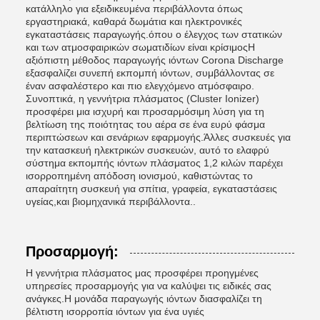
κατάλληλο για εξειδικευμένα περιβάλλοντα όπως
εργαστηριακά, καθαρά δωμάτια και ηλεκτρονικές
εγκαταστάσεις παραγωγής.όπου ο έλεγχος των στατικών
και των ατμοσφαιρικών σωματιδίων είναι κρίσιμοςΗ
αξιόπιστη μέθοδος παραγωγής ιόντων Corona Discharge
εξασφαλίζει συνεπή εκπομπή ιόντων, συμβάλλοντας σε
έναν ασφαλέστερο και πιο ελεγχόμενο ατμόσφαιρο.
Συνοπτικά, η γεννήτρια πλάσματος (Cluster Ionizer)
προσφέρει μια ισχυρή και προσαρμόσιμη λύση για τη
βελτίωση της ποιότητας του αέρα σε ένα ευρύ φάσμα
περιπτώσεων και σενάριων εφαρμογής.Άλλες συσκευές για
την κατασκευή ηλεκτρικών συσκευών, αυτό το ελαφρύ
σύστημα εκπομπής ιόντων πλάσματος 1,2 κιλών παρέχει
ισορροπημένη απόδοση ιονισμού, καθιστώντας το
απαραίτητη συσκευή για σπίτια, γραφεία, εγκαταστάσεις
υγείας,και βιομηχανικά περιβάλλοντα..
Προσαρμογή:
Η γεννήτρια πλάσματος μας προσφέρει προηγμένες
υπηρεσίες προσαρμογής για να καλύψει τις ειδικές σας
ανάγκες.Η μονάδα παραγωγής ιόντων διασφαλίζει τη
βέλτιστη ισορροπία ιόντων για ένα υγιές