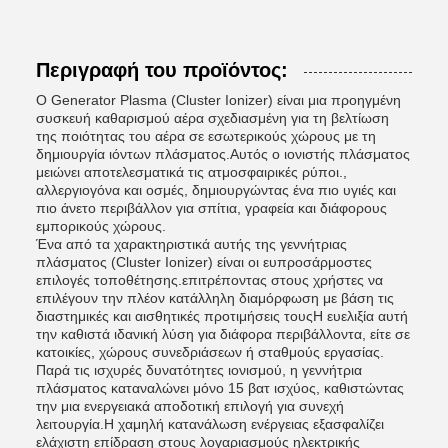
Περιγραφή του προϊόντος:
Ο Generator Plasma (Cluster Ionizer) είναι μια προηγμένη
συσκευή καθαρισμού αέρα σχεδιασμένη για τη βελτίωση
της ποιότητας του αέρα σε εσωτερικούς χώρους με τη
δημιουργία ιόντων πλάσματος.Αυτός ο ιονιστής πλάσματος
μειώνει αποτελεσματικά τις ατμοσφαιρικές ρύποι.,
αλλεργιογόνα και οσμές, δημιουργώντας ένα πιο υγιές και
πιο άνετο περιβάλλον για σπίτια, γραφεία και διάφορους
εμπορικούς χώρους.
Ένα από τα χαρακτηριστικά αυτής της γεννήτριας
πλάσματος (Cluster Ionizer) είναι οι ευπροσάρμοστες
επιλογές τοποθέτησης.επιτρέποντας στους χρήστες να
επιλέγουν την πλέον κατάλληλη διαμόρφωση με βάση τις
διαστημικές και αισθητικές προτιμήσεις τουςΗ ευελιξία αυτή
την καθιστά ιδανική λύση για διάφορα περιβάλλοντα, είτε σε
κατοικίες, χώρους συνεδριάσεων ή σταθμούς εργασίας.
Παρά τις ισχυρές δυνατότητες ιονισμού, η γεννήτρια
πλάσματος καταναλώνει μόνο 15 βατ ισχύος, καθιστώντας
την μια ενεργειακά αποδοτική επιλογή για συνεχή
λειτουργία.Η χαμηλή κατανάλωση ενέργειας εξασφαλίζει
ελάχιστη επίδραση στους λογαριασμούς ηλεκτρικής