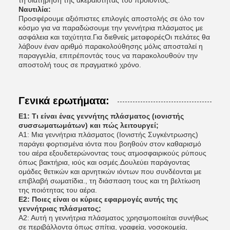
τη διατήρηση της ακεραιότητας του προϊόντος.
Ναυτιλία:
Προσφέρουμε αξιόπιστες επιλογές αποστολής σε όλο τον
κόσμο για να παραδώσουμε την γεννήτρια πλάσματος με
ασφάλεια και ταχύτητα.Για διεθνείς μεταφορέςΟι πελάτες θα
λάβουν έναν αριθμό παρακολούθησης μόλις αποσταλεί η
παραγγελία, επιτρέποντάς τους να παρακολουθούν την
αποστολή τους σε πραγματικό χρόνο.
Γενικά ερωτήματα:
Ε1: Τι είναι ένας γεννήτης πλάσματος (ιονιστής
συσσωματωμάτων) και πώς λειτουργεί;
Α1: Μια γεννήτρια πλάσματος (Ιονιστής Συγκέντρωσης)
παράγει φορτισμένα ιόντα που βοηθούν στον καθαρισμό
του αέρα εξουδετερώνοντας τους ατμοσφαιρικούς ρύπους
όπως βακτήρια, ιούς και οσμές.Δουλεύει παράγοντας
ομάδες θετικών και αρνητικών ιόντων που συνδέονται με
επιβλαβή σωματίδια., τη διάσπαση τους και τη βελτίωση
της ποιότητας του αέρα.
Ε2: Ποιες είναι οι κύριες εφαρμογές αυτής της
γεννήτριας πλάσματος;
Α2: Αυτή η γεννήτρια πλάσματος χρησιμοποιείται συνήθως
σε περιβάλλοντα όπως σπίτια, γραφεία, νοσοκομεία,