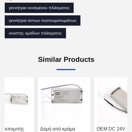
γεννήτρια ιονισμένου πλάσματος
γεννήτρια ιόντων συσσωματωμάτων
ιονιστής ομάδων πλάσματος
Similar Products
ή εκπομπής
Δομή από κράμα
OEM DC 24V