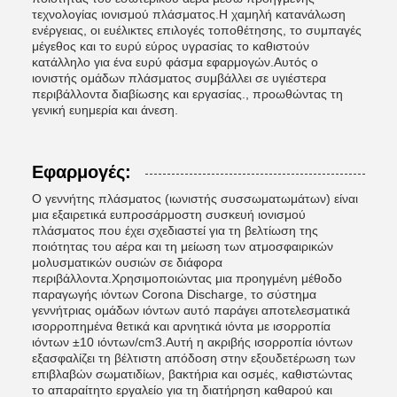
τεχνολογίας ιονισμού πλάσματος.Η χαμηλή κατανάλωση
ενέργειας, οι ευέλικτες επιλογές τοποθέτησης, το συμπαγές
μέγεθος και το ευρύ εύρος υγρασίας το καθιστούν
κατάλληλο για ένα ευρύ φάσμα εφαρμογών.Αυτός ο
ιονιστής ομάδων πλάσματος συμβάλλει σε υγιέστερα
περιβάλλοντα διαβίωσης και εργασίας., προωθώντας τη
γενική ευημερία και άνεση.
Εφαρμογές:
Ο γεννήτης πλάσματος (ιωνιστής συσσωματωμάτων) είναι
μια εξαιρετικά ευπροσάρμοστη συσκευή ιονισμού
πλάσματος που έχει σχεδιαστεί για τη βελτίωση της
ποιότητας του αέρα και τη μείωση των ατμοσφαιρικών
μολυσματικών ουσιών σε διάφορα
περιβάλλοντα.Χρησιμοποιώντας μια προηγμένη μέθοδο
παραγωγής ιόντων Corona Discharge, το σύστημα
γεννήτριας ομάδων ιόντων αυτό παράγει αποτελεσματικά
ισορροπημένα θετικά και αρνητικά ιόντα με ισορροπία
ιόντων ±10 ιόντων/cm3.Αυτή η ακριβής ισορροπία ιόντων
εξασφαλίζει τη βέλτιστη απόδοση στην εξουδετέρωση των
επιβλαβών σωματιδίων, βακτήρια και οσμές, καθιστώντας
το απαραίτητο εργαλείο για τη διατήρηση καθαρού και