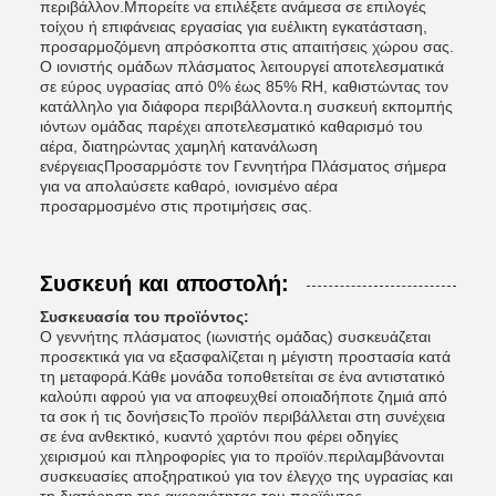
περιβάλλον.Μπορείτε να επιλέξετε ανάμεσα σε επιλογές
τοίχου ή επιφάνειας εργασίας για ευέλικτη εγκατάσταση,
προσαρμοζόμενη απρόσκοπτα στις απαιτήσεις χώρου σας.
Ο ιονιστής ομάδων πλάσματος λειτουργεί αποτελεσματικά
σε εύρος υγρασίας από 0% έως 85% RH, καθιστώντας τον
κατάλληλο για διάφορα περιβάλλοντα.η συσκευή εκπομπής
ιόντων ομάδας παρέχει αποτελεσματικό καθαρισμό του
αέρα, διατηρώντας χαμηλή κατανάλωση
ενέργειαςΠροσαρμόστε τον Γεννητήρα Πλάσματος σήμερα
για να απολαύσετε καθαρό, ιονισμένο αέρα
προσαρμοσμένο στις προτιμήσεις σας.
Συσκευή και αποστολή:
Συσκευασία του προϊόντος:
Ο γεννήτης πλάσματος (ιωνιστής ομάδας) συσκευάζεται
προσεκτικά για να εξασφαλίζεται η μέγιστη προστασία κατά
τη μεταφορά.Κάθε μονάδα τοποθετείται σε ένα αντιστατικό
καλούπι αφρού για να αποφευχθεί οποιαδήποτε ζημιά από
τα σοκ ή τις δονήσειςΤο προϊόν περιβάλλεται στη συνέχεια
σε ένα ανθεκτικό, κυαντό χαρτόνι που φέρει οδηγίες
χειρισμού και πληροφορίες για το προϊόν.περιλαμβάνονται
συσκευασίες αποξηρατικού για τον έλεγχο της υγρασίας και