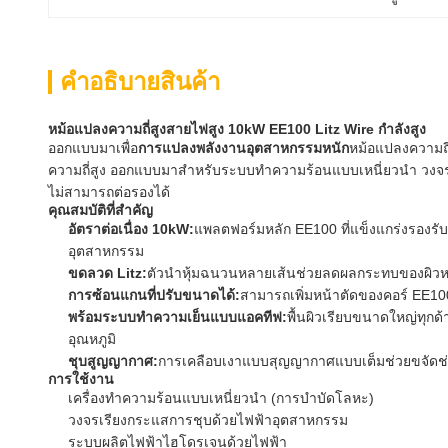
คําอธิบายสินค้า
หม้อแปลงความถี่สูงสายไฟสูง 10kW EE100 Litz Wire กำลังสูง
ออกแบบมาเพื่อ
การแปลงพลังงานอุตสาหกรรมหนัก
หม้อแปลงความถี
ความถี่สูง ออกแบบมาสำหรับระบบทำความร้อนแบบเหนี่ยวนำ วงจร
ไม่สามารถต่อรองได้
คุณสมบัติที่สำคัญ
อัตราต่อเนื่อง 10kW:
แพลตฟอร์มหลัก EE100 ที่แข็งแกร่งรองรั
อุตสาหกรรม
ขดลวด Litz:
ตัวนำหุ้มฉนวนหลายเส้นช่วยลดผลกระทบของผิวหนัง
การซ้อนแกนที่ปรับขนาดได้:
สามารถเพิ่มหน้าตัดของคอร์ EE10
พร้อมระบบทำความเย็นแบบแอคทีฟ:
พื้นผิวเรียบขนาดใหญ่ทุกด
อุณหภูมิ
ชุบสูญญากาศ:
การเคลือบเงาแบบสุญญากาศแบบเต็มช่วยขจัดช่
การใช้งาน
เครื่องทำความร้อนแบบเหนี่ยวนำ (การบำบัดโลหะ)
วงจรเรียงกระแสการชุบด้วยไฟฟ้าอุตสาหกรรม
ระบบผลิตไฟฟ้าไฮโดรเจนด้วยไฟฟ้า