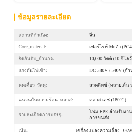
ข้อมูลรายละเอียด
สถานที่กำเนิด:
จีน
Core_material:
เฟอร์ไรท์ MnZn (PC4
จัดอันดับ_อำนาจ:
10,000 วัตต์ (10 กิโลวั
แรงดันไฟเข้า:
DC 380V / 540V (กำ
คดเคี้ยว_วัสดุ:
ลวดลิทซ์ (หลายเส้น 
ฉนวนกันความร้อน_คลาส:
คลาส เอช (180°C)
โฟม EPE สำหรับงานหน
รายละเอียดการบรรจุ:
การขนส่ง
เครื่องแปลงความถี่สูง 10k
เน้น: