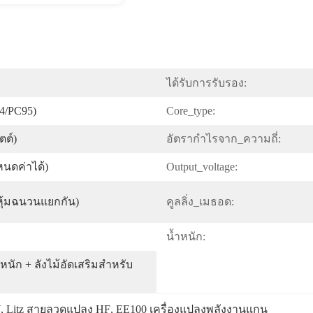
ได้รับการรับรอง:
4/PC95)
Core_type:
ตต์)
อัตรากำไรจาก_ความถี่:
หนดค่าได้)
Output_voltage:
หุ้มฉนวนแยกกัน)
คูลลิ่ง_เมธอด:
น้ำหนัก:
ัก + ลังไม้อัดเสริมสำหรับ
W
, 
Litz สายลวดแปลง HF
, 
EE100 เครื่องแปลงพลังงานแกน