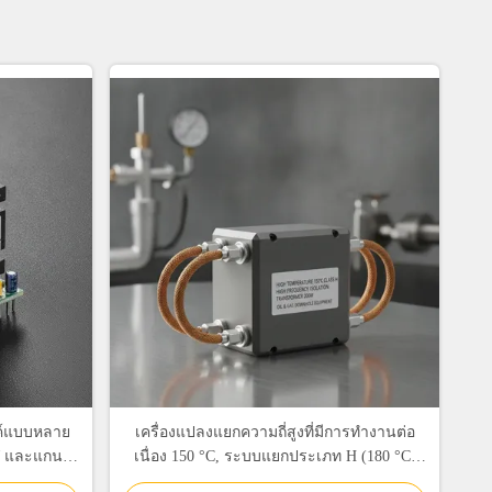
ค์แบบหลาย
เครื่องแปลงแยกความถี่สูงที่มีการทํางานต่อ
0W และแกน
เนื่อง 150 °C, ระบบแยกประเภท H (180 °C)
และระยะแยก 3000VAC สําหรับอุปกรณ์หลุม