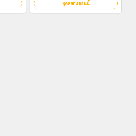
พูดคุยกันตอนนี้
น้ํามันและก๊าซ