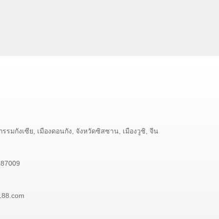
รมกังเซีย, เมืองดอนกัง, จังหวัดซิสซาน, เมืองวูชิ, จีน
187009
188.com