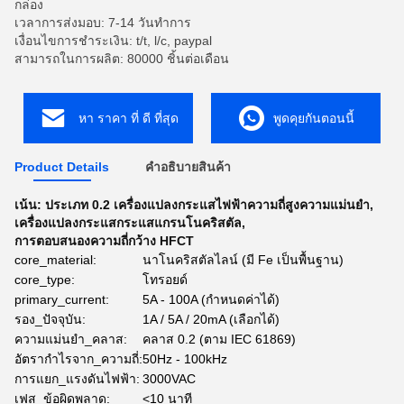
กล่อง
เวลาการส่งมอบ: 7-14 วันทำการ
เงื่อนไขการชำระเงิน: t/t, l/c, paypal
สามารถในการผลิต: 80000 ชิ้นต่อเดือน
หา ราคา ที่ ดี ที่สุด
พูดคุยกันตอนนี้
Product Details
คําอธิบายสินค้า
เน้น:
ประเภท 0.2 เครื่องแปลงกระแสไฟฟ้าความถี่สูงความแม่นยํา
,
เครื่องแปลงกระแสกระแสแกรนโนคริสตัล
,
การตอบสนองความถี่กว้าง HFCT
core_material:
นาโนคริสตัลไลน์ (มี Fe เป็นพื้นฐาน)
core_type:
โทรอยด์
primary_current:
5A - 100A (กำหนดค่าได้)
รอง_ปัจจุบัน:
1A / 5A / 20mA (เลือกได้)
ความแม่นยำ_คลาส:
คลาส 0.2 (ตาม IEC 61869)
อัตรากำไรจาก_ความถี่:
50Hz - 100kHz
การแยก_แรงดันไฟฟ้า:
3000VAC
เฟส_ข้อผิดพลาด:
<10 นาที