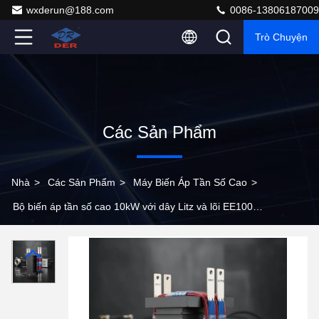
wxderun@188.com
0086-13806187009
Trò Chuyện
Các Sản Phẩm
Nhà
>
Các Sản Phẩm
>
Máy Biến Áp Tần Số Cao
>
Bộ biến áp tần số cao 10kW với dây Litz và lõi EE100
cho nguồn cung cấp điện công nghiệp