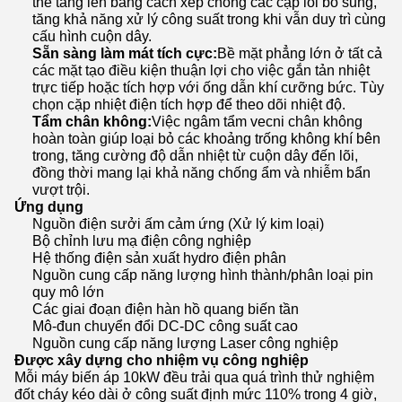
thể tăng lên bằng cách xếp chồng các cặp lõi bổ sung,
tăng khả năng xử lý công suất trong khi vẫn duy trì cùng
cấu hình cuộn dây.
Sẵn sàng làm mát tích cực:
Bề mặt phẳng lớn ở tất cả
các mặt tạo điều kiện thuận lợi cho việc gắn tản nhiệt
trực tiếp hoặc tích hợp với ống dẫn khí cưỡng bức. Tùy
chọn cặp nhiệt điện tích hợp để theo dõi nhiệt độ.
Tẩm chân không:
Việc ngâm tẩm vecni chân không
hoàn toàn giúp loại bỏ các khoảng trống không khí bên
trong, tăng cường độ dẫn nhiệt từ cuộn dây đến lõi,
đồng thời mang lại khả năng chống ẩm và nhiễm bẩn
vượt trội.
Ứng dụng
Nguồn điện sưởi ấm cảm ứng (Xử lý kim loại)
Bộ chỉnh lưu mạ điện công nghiệp
Hệ thống điện sản xuất hydro điện phân
Nguồn cung cấp năng lượng hình thành/phân loại pin
quy mô lớn
Các giai đoạn điện hàn hồ quang biến tần
Mô-đun chuyển đổi DC-DC công suất cao
Nguồn cung cấp năng lượng Laser công nghiệp
Được xây dựng cho nhiệm vụ công nghiệp
Mỗi máy biến áp 10kW đều trải qua quá trình thử nghiệm
đốt cháy kéo dài ở công suất định mức 110% trong 4 giờ,