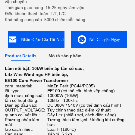
vận chuyển
Thời gian giao hàng: 15-25 ngày làm việc
Điều khoản thanh toán: T/T, L/C
Khả năng cung cấp: 5000 chiếc mỗi tháng
Nhận Được Giá Tốt Nhất
Nói Chuyện Ngay.
Product Details
Mô tả sản phẩm
Làm nổi bật:
10kW biến áp tần số cao
,
Litz Wire Windings HF biến áp
,
EE100 Core Power Transformer
core_material:
MnZn Ferit (PC44/PC95)
lõi_type:
EE100 (có thể cấu hình xếp chồng)
định mức_công suất:
10000W (10kW)
tần số hoạt động:
10kHz - 100kHz
Điện áp đầu vào:
DC 380V / 540V (có thể định cấu hình)
OUTPUT_VOLTAGE:
Tùy chỉnh theo đặc điểm kỹ thuật
quanh co_vật liệu:
Dây Litz (nhiều sợi, cách điện riêng)
Phương pháp làm
Tương thích tấm lạnh / không khí cưỡng
mát:
bức
lớp cách nhiệt:
Loại H (180°C)
Cân nặng:
Xấp xỉ. 5,2kg