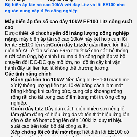
Bộ biến áp tần số cao 10kW với dây Litz và lõi EE100 cho
nguồn cung cấp điện công nghiệp
Máy biến áp tần số cao dây 10kW EE100 Litz công suất
cao
Được thiết kế cho
chuyển đổi năng lượng công nghiệp
nặng
, máy biến áp tần số cao 10kW này kết hợp cụm lõi
ferrite EE100 lớn với
Cuộn dây Litz
để giảm thiểu tổn thất
điện trở AC ở tần số cao. Được thiết kế cho các hệ thống
sưởi cảm ứng, bộ chỉnh lưu mạ điện công nghiệp và bộ
chuyển đổi DC-DC quy mô lớn, nơi độ tin cậy khi vận
hành đầy tải liên tục là không thể thương lượng.
Các tính năng chính
Đánh giá liên tục 10kW:
Nền tảng lõi EE100 mạnh mẽ
xử lý thông lượng liên tục 10kW bằng cách làm mát
bằng không khí cưỡng bức, cung cấp khoảng trống
rộng rãi cho tải trọng cao điểm trong môi trường công
nghiệp.
Cuộn dây Litz:
Dây dẫn cách điện nhiều sợi riêng lẻ
làm giảm đáng kể hiệu ứng da và tổn thất hiệu ứng lân
cận ở tần số hoạt động lên đến 100kHz, duy trì hiệu
suất cao trên toàn bộ dải công suất.
Xếp chồng lõi có thể mở rộng:
Tiết diện lõi EE100 có