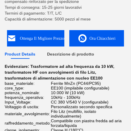
compensato rinforzato per la spedizione
Tempi di consegna: 15-25 giorni lavorativi
Termini di pagamento: T/T, L/C
Capacità di alimentazione: 5000 pezzi al mese
Ottenga Il Migliore Prezzo
Ora Chiacchieri
Product Details
Descrizione di prodotto
Evidenziare:
Trasformatore ad alta frequenza da 10 kW
,
trasformatore HF con avvolgimenti di filo Litz
,
trasformatore di alimentazione con nucleo EE100
base_materiale:
Ferrite MnZn (PC44/PC95)
core_type:
EE100 (impilabile configurabile)
potenza_nominale:
10.000 W (10 kW)
frequenza_operativa:
10kHz - 100kHz
Input_Voltage:
CC 380 V/540 V (configurabile)
Voltaggio di uscita:
Personalizzato secondo specifica
Filo Litz (multifilo, isolato
materiale_avvolgimento:
individualmente)
Compatibile con piastra fredda ad aria
raffreddamento_metodo:
forzata/liquida
classe_isolamento:
Classe H (180°C)