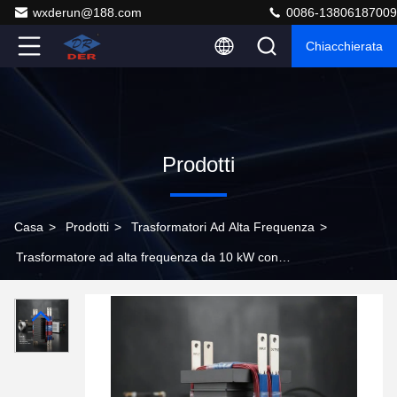
wxderun@188.com
0086-13806187009
Chiacchierata
Prodotti
Casa
>
Prodotti
>
Trasformatori Ad Alta Frequenza
>
Trasformatore ad alta frequenza da 10 kW con
avvolgimenti di filo Litz e nucleo EE100 per
alimentazione industriale