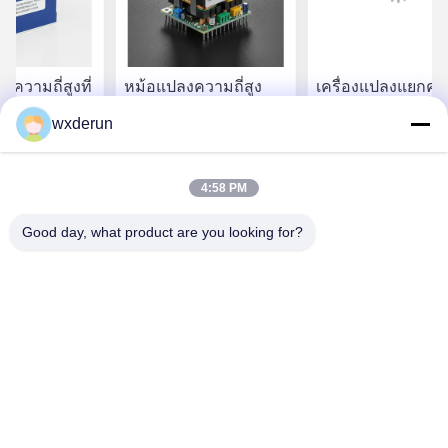
งความถี่สูงที่
หม้อแปลงความถี่สูง
เครื่องแปลงแยกควา
รรับรอง UL CE
อเนกประสงค์แบบหลาย
สูงที่มีการทํางานต่
wxderun
รปรับความ
โทโพโลยีพร้อมกำลัง
เนื่อง 150 °C, ระ
และพลังงาน
พิกัด 150W และแกน
ประเภท H (180 °C
คา ที่ ดี ที่สุด
หา ราคา ที่ ดี ที่สุด
หา ราคา ที่ ดี ท
W สําหรับ
เฟอร์ไรต์ PC40
และระยะแยก
4:58 PM
ร์จ EV
3000VAC สําหรับอ
รณ์หลุมน้ํามันและ
Good day, what product are you looking for?
Wuxi Derun Electron Co., Ltd
wxderun@188.com
0086-13806187009