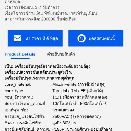
ต่อหลอด
เวลาการส่งมอบ: 3-7 วันทำการ
เงื่อนไขการชำระเงิน: ที/ที, เพย์พาล, เวสเทิร์นยูเนี่ยน
สามารถในการผลิต: 200000 ชิ้นต่อเดือน
หา ราคา ที่ ดี ที่สุด
พูดคุยกันตอนนี้
Product Details
คําอธิบายสินค้า
เน้น:
เครื่องปรับปรุงอัตราต่อเนื่องระดับความถี่สูง
,
เครื่องแปลงการขับเคลื่อนประตูส่งเร็ว
,
เครื่องปรับปรุงแรงกระแทกความจุต่ําสุด
core_material:
MnZn Ferrite (การซึมผ่านสูง)
core_type:
Toroidal / RM / EE (เลือกได้)
รอบ_อัตราส่วน:
1:1:1 (มีอัตราส่วนที่กำหนดเอง)
อัตรากำไรจาก_ความถี่:
10กิโลเฮิร์ตซ์ - 500กิโลเฮิร์ตซ์
เอาท์พุท_ช่อง:
สามแยกรอง
การแยก_แรงดันไฟฟ้า:
2500VAC (ระหว่างขดลวด)
ชีพจร_แรงดันไฟฟ้า:
สูงถึง 30V·µs
การมีเพศสัมพันธ์_ความจุ:
<15pF (ประถมศึกษา-มัธยมศึกษา)