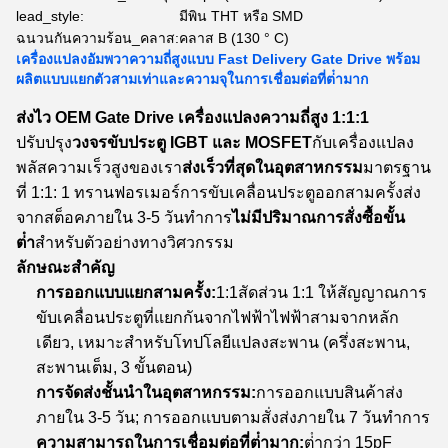
lead_style:
มีพิน THT หรือ SMD
ฉนวนกันความร้อน_คลาส:
คลาส B (130 ° C)
เครื่องแปลงอัมพวาความถี่สูงแบบ Fast Delivery Gate Drive พร้อม
ผลิตแบบแยกตัวสามเท่าและความจุในการเชื่อมต่อที่ต่ํามาก
ส่งไว OEM Gate Drive เครื่องแปลงความถี่สูง 1:1:1
ปรับปรุง
วงจรขับประตู IGBT และ MOSFET
กับเครื่องแปลง
พลัสความเร็วสูงของเรา
ส่งเร็วที่สุดในอุตสาหกรรม
มาตรฐาน
ที่ 1:1: 1 ทรานฟอรเมอร์การขับเคลื่อนประตูออกสามครั้งส่ง
จากสต็อคภายใน 3-5 วันทําการ
ไม่มีปริมาณการสั่งซื้อขั้น
ต่ํา
สําหรับตัวอย่างทางวิศวกรรม
ลักษณะสําคัญ
การออกแบบแยกสามครั้ง:
1:1สัดส่วน 1:1 ให้สัญญาณการ
ขับเคลื่อนประตูที่แยกกันจากไฟฟ้าไฟฟ้าสามจากหลัก
เดียว, เหมาะสําหรับโทปโลยีแปลงสะพาน (ครึ่งสะพาน,
สะพานเต็ม, 3 ขั้นตอน)
การจัดส่งชั้นนําในอุตสาหกรรม:
การออกแบบสินค้าส่ง
ภายใน 3-5 วัน; การออกแบบตามสั่งส่งภายใน 7 วันทําการ
ความสามารถในการเชื่อมต่อที่ต่ํามาก:
ต่ํากว่า 15pF