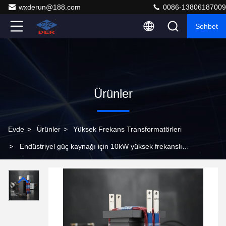
wxderun@188.com
0086-13806187009
Sohbet
Ürünler
Evde
>
Ürünler
>
Yüksek Frekans Transformatörleri
>
Endüstriyel güç kaynağı için 10kW yüksek frekanslı
transformatör Litz tel sargıları ve EE100 çekirdeği ile