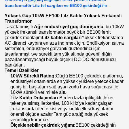
transformatör Litz tel sargıları ve EE100 çekirdeği ile
Yüksek Güç 10kW EE100 Litz Kablo Yüksek Frekanslı
Transformör
Tasarlanmıştır.
Ağır endüstriyel güç dönüşümü
, bu 10kW
yüksek frekanslı transformatör büyük bir EE100 ferrit
çekirdek montajını
Litz kablo sargıları
Yüksek frekanslarda
AC direnci kaybını en aza indirmek için. Endüksiyon ısıtma
sistemleri, endüstriyel galvanik düzlendirici için
tasarlanmıştır,ve sürekli tam yük altında güvenilirliğin
pazarlanamayacağı büyük ölçekli DC-DC dönüştürücü
bankaları.
Temel Özellikler
10kW Sürekli Rating:
Güçlü EE100 çekirdek platformu,
endüstriyel ortamlarda en yüksek yüklere yetecek kadar
geniş bir baş alanı sağlayan zorlu hava soğutması ile
10kW sürekli verimi ele alır.
Litz Kablo Dolaşımları:
Birden fazla iplikçikli, teker
teker yalıtılmış iletkenler, 100 kHz'ye kadar çalışan
frekanslarda deri etkisi ve yakınlık etkisi kayıplarını
önemli ölçüde azaltır.Tam güç aralığında yüksek
verimliliği korumak.
Ölçeklenebilir çekirdek yığımı:
EE100 çekirdeğinin