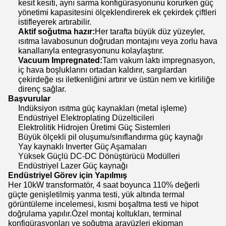
kesit kesiti, aynı sarma konfigürasyonunu korurken güç
yönetimi kapasitesini ölçeklendirerek ek çekirdek çiftleri
istifleyerek artırabilir.
Aktif soğutma hazır:
Her tarafta büyük düz yüzeyler,
ısıtma lavabosunun doğrudan montajını veya zorlu hava
kanallarıyla entegrasyonunu kolaylaştırır.
Vacuum Impregnated:
Tam vakum laktı impregnasyon,
iç hava boşluklarını ortadan kaldırır, sargılardan
çekirdeğe ısı iletkenliğini artırır ve üstün nem ve kirliliğe
direnç sağlar.
Başvurular
Indüksiyon ısıtma güç kaynakları (metal işleme)
Endüstriyel Elektroplating Düzelticileri
Elektrolitik Hidrojen Üretimi Güç Sistemleri
Büyük ölçekli pil oluşumu/sınıflandırma güç kaynağı
Yay kaynaklı Inverter Güç Aşamaları
Yüksek Güçlü DC-DC Dönüştürücü Modülleri
Endüstriyel Lazer Güç kaynağı
Endüstriyel Görev için Yapılmış
Her 10kW transformatör, 4 saat boyunca 110% değerli
güçte genişletilmiş yanma testi, yük altında termal
görüntüleme incelemesi, kısmi boşaltma testi ve hipot
doğrulama yapılır.Özel montaj koltukları, terminal
konfigürasyonları ve soğutma arayüzleri ekipman