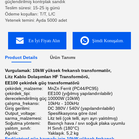
güçlendirilmiş kontrplak sandık
Teslim süresi: 15-25 iş günü
Ödeme koşulları: T/T, L/C
Yetenek temini: Ayda 5000 adet
En İyi Fiyatı Alın
Şimdi Konuşalım.
Product Details
Ürün Tanımı
Vurgulamak:
10kW yüksek frekanslı transformatör
,
Litz Kablo Dolaşımları HF Transformörü
,
EE100 çekirdek güç transformatörü
çekirdek_malzeme:
MnZn Ferrit (PC44/PC95)
çekirdek_tipi:
EE100 (yığılmış yapılandırılabilir)
derecelendirilmiş güç:
10000W (10kW)
çalışma_frekansı:
10kHz - 100kHz
Giriş gerilimi:
DC 380V / 540V (yapılandırılabilir)
Output_voltage:
Spesifikasyona göre özel
sarma_malzemesi:
Litz teli (çok telli, ayrı ayrı yalıtılmış)
Soğutma yöntemi:
Basınçlı hava / sıvı soğuk plaka uyumlu
yalıtım_sınıfı:
H Sınıfı (180°C)
Ağırlık:
Yaklaşık. 5,2 kg
Endüstriyel güç kaynağı için 10kW yüksek frekanslı