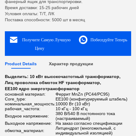
фанерный ящик для транспортировки.
Время доставки: 15-25 рабочих дней
Условия оплаты: Т/Т, Л/К
Поставка способности: 5000 шт в месяц
Получите Самую Лучшую
Побеседуйте Теперь
Цену
Product Details
Характер продукции
Выделить:
10 кВт высокочастотный трансформатор
,
Лиц проволока обмоток HF трансформатор
,
EE100 ядро энерготрансформатор
основной материал:
Феррит MnZn (PC44/PC95)
Core_type:
EE100 (конфигурируемый штабель)
номинальная_мощность:
10000 Вт (10 кВт)
рабочая_частота:
10 кГц - 100 кГц
380 В/540 В постоянного тока
Входное напряжение:
(настраиваемый)
Выходное напряжение:
На заказ согласно спецификации
Литцендрат (многожильный, с
обмотка_материал:
индивидуальной изоляцией)