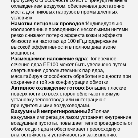
пропускную способность 10 кВт с принудительным
охлаждением воздухом, обеспечивая достаточно
места для пиковых нагрузок в промышленных
условиях.
Намотки литцовых проводов:
Индивидуально
изолированные проводники с несколькими нитями
резко снижают потерю эффекта кожи и эффекта
близости на частотах до 100 кГц.поддержание
высокой эффективности в полном диапазоне
мощности.
Размещаемое наложение ядра:
Поперечное
сечение ядра EE100 может быть увеличено путем
свертывания дополнительных пар ядра,
масштабируя способность обработки мощности при
сохранении той же конфигурации обмотки.
Активное охлаждение готово:
Большие плоские
поверхности со всех сторон облегчают прямую
установку теплоотвода или интеграцию с
принудительными воздуховодами.
Вакуумный импрегнированный:
Полная
вакуумная импрегация лаком устраняет внутренние
воздушные пустоты, повышает теплопроводность от
обмоток до ядра и обеспечивает превосходную
влагостойкость и устойчивость к загрязнению.