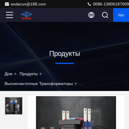
wxderun@188.com
0086-13806187009
Чат
Продукты
Дом
>
Продукты
>
Высокочастотные Трансформаторы
>
Высокочастотный трансформатор мощностью 10 кВт
с обмотками из литцендратного провода и
сердечником EE100 для промышленного источника
питания