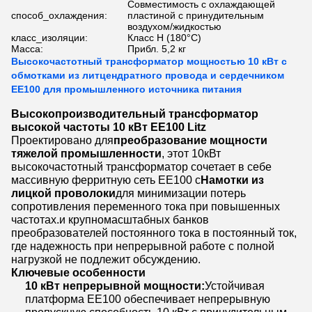
Совместимость с охлаждающей
способ_охлаждения:
пластиной с принудительным
воздухом/жидкостью
класс_изоляции:
Класс Н (180°С)
Масса:
Прибл. 5,2 кг
Высокочастотный трансформатор мощностью 10 кВт с
обмотками из литцендратного провода и сердечником
EE100 для промышленного источника питания
Высокопроизводительный трансформатор
высокой частоты 10 кВт EE100 Litz
Проектировано для
преобразование мощности
тяжелой промышленности
, этот 10кВт
высокочастотный трансформатор сочетает в себе
массивную ферритную сеть EE100 с
Намотки из
лицкой проволоки
для минимизации потерь
сопротивления переменного тока при повышенных
частотах.и крупномасштабных банков
преобразователей постоянного тока в постоянный ток,
где надежность при непрерывной работе с полной
нагрузкой не подлежит обсуждению.
Ключевые особенности
10 кВт непрерывной мощности:
Устойчивая
платформа EE100 обеспечивает непрерывную