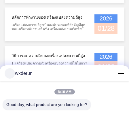
ฟังก์ชันหลักของมันคือการป้องกันสัญญาณเสียงแบบ
สามัญจากการเข้าสู่ระบบความใหญ่ของความแรง
ดึงของเครื่องดึงแบบสามัญไม่จําเป็นต้องใหญ่ยิ่งดี;
แทนที่, มันจําเป็นต้องถูกเลือกขึ้นอยู่กับกรณี...
หลักการทํางานของเครื่องแปลงความถี่สูง
2026
เครื่องแปลงความถี่สูงเป็นองค์ประกอบที่สําคัญที่สุด
01/28
ของเครื่องพลังงานสวิตชิ่ง เครื่องพลังงานสวิตชิ่งมัก
ใช้วงจรแปลงพลังงานครึ่งสะพาน2 ทรานซิสเตอร์
สลับกันในการนํา, สร้างคลื่นผลักดันความถี่สูง
100kHz คลื่นเหล่านี้จะลดความแรงดันผ่านเครื่อง
แปลงความถี่สูง, ส่งผลให้กระแสไฟฟ้าหมุนเวียน
ความถี่ต่ํา.จํานวนของหมุ...
วิธีการลดความถี่ของเครื่องแปลงความถี่สูง
2026
1. เครื่องแปลงความถี่: เครื่องแปลงความถี่ใช้ในการ
01/28
แปลงสัญญาณความถี่สูงเป็นสัญญาณความถี่ต่ํา
เครื่องแปลงความถี่ประกอบด้วยวงจรแปลงความถี่ที่
wxderun
บรรลุการแปลงความถี่โดยการเปลี่ยนแปลงปริมาตร
ขององค์ประกอบในวงจรหรือโดยควบคุมสัญญาณ.2.
เทรนซอฟเมอร์ step-down: โดยการเพิ่มเทรนซอฟเม
อร์ step-down หนึ่งหรือหลายระดับ ส...
1
8:10 AM
Good day, what product are you looking for?