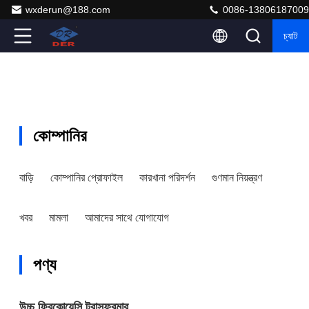
wxderun@188.com
0086-13806187009
চ্যাট
কোম্পানির
বাড়ি
কোম্পানির প্রোফাইল
কারখানা পরিদর্শন
গুণমান নিয়ন্ত্রণ
খবর
মামলা
আমাদের সাথে যোগাযোগ
পণ্য
উচ্চ ফ্রিকোয়েন্সি ট্রান্সফরমার