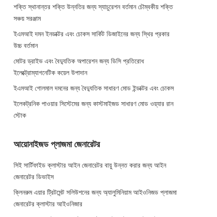
শক্তি স্থানান্তর শক্তি উন্নতির জন্য স্যাচুরেশন বর্তমান চৌম্বকীয় শক্তি
সঞ্চয় সরঞ্জাম
ইএমআই দমন ইনডাক্টর এবং চোকস সার্কিট ডিজাইনের জন্য স্থির প্রকার
উচ্চ বর্তমান
মোটর ড্রাইভ এবং বৈদ্যুতিক অপারেশন জন্য ডিসি প্রতিরোধ
ইলেক্ট্রোম্যাগনেটিক কয়েল উপাদান
ইএমআই গোলমাল দমনের জন্য বৈদ্যুতিক সাধারণ মোড ইন্ডাক্টর এবং চোকস
ইলেকট্রনিক পাওয়ার সিস্টেমের জন্য কাস্টমাইজড সাধারণ মোড ওয়্যার রান
স্টোক
আয়োনাইজড প্লাজমা জেনারেটর
সিই সার্টিফাইড ক্লাস্টার আইন জেনারেটর বায়ু উন্নত করার জন্য আইন
জেনারেটর ডিভাইস
ক্লিনরুম এয়ার ট্রিটমেন্ট সলিউশনের জন্য অ্যালুমিনিয়াম আইওনিজড প্লাজমা
জেনারেটর ক্লাস্টার আইওনিজার