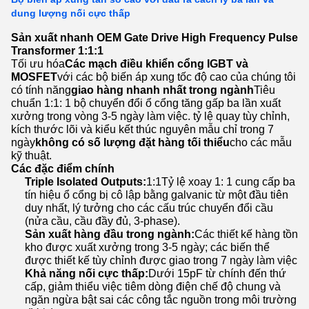
dung lượng nối cực thấp
Sản xuất nhanh OEM Gate Drive High Frequency Pulse
Transformer 1:1:1
Tối ưu hóa
Các mạch điều khiển cổng IGBT và
MOSFET
với các bộ biến áp xung tốc độ cao của chúng tôi
có tính năng
giao hàng nhanh nhất trong ngành
Tiêu
chuẩn 1:1: 1 bộ chuyển đổi ổ cổng tăng gấp ba lần xuất
xưởng trong vòng 3-5 ngày làm việc. tỷ lệ quay tùy chỉnh,
kích thước lõi và kiểu kết thúc nguyên mẫu chỉ trong 7
ngày
không có số lượng đặt hàng tối thiểu
cho các mẫu
kỹ thuật.
Các đặc điểm chính
Triple Isolated Outputs:
1:1Tỷ lệ xoay 1: 1 cung cấp ba
tín hiệu ổ cổng bị cô lập bằng galvanic từ một đầu tiên
duy nhất, lý tưởng cho các cấu trúc chuyển đổi cầu
(nửa cầu, cầu đầy đủ, 3-phase).
Sản xuất hàng đầu trong ngành:
Các thiết kế hàng tồn
kho được xuất xưởng trong 3-5 ngày; các biến thể
được thiết kế tùy chỉnh được giao trong 7 ngày làm việc
Khả năng nối cực thấp:
Dưới 15pF từ chính đến thứ
cấp, giảm thiểu việc tiêm dòng điện chế độ chung và
ngăn ngừa bật sai các công tắc nguồn trong môi trường