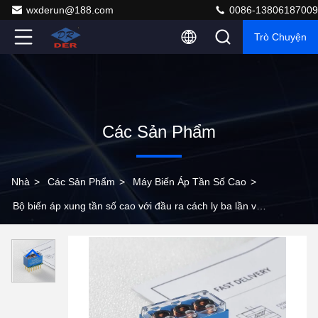
wxderun@188.com
0086-13806187009
Trò Chuyện
Các Sản Phẩm
Nhà
>
Các Sản Phẩm
>
Máy Biến Áp Tần Số Cao
>
Bộ biến áp xung tần số cao với đầu ra cách ly ba lần và
dung lượng nối cực thấp