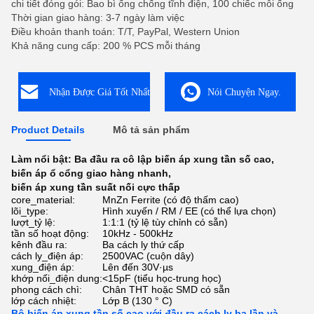
chi tiết đóng gói: Bao bì ống chống tĩnh điện, 100 chiếc mỗi ống
Thời gian giao hàng: 3-7 ngày làm việc
Điều khoản thanh toán: T/T, PayPal, Western Union
Khả năng cung cấp: 200 % PCS mỗi tháng
Nhận Được Giá Tốt Nhất
Nói Chuyện Ngay.
Product Details
Mô tả sản phẩm
Làm nổi bật:
Ba đầu ra cô lập biến áp xung tần số cao
,
biến áp ổ cổng giao hàng nhanh
,
biến áp xung tần suất nối cực thấp
core_material:
MnZn Ferrite (có độ thấm cao)
lõi_type:
Hình xuyến / RM / EE (có thể lựa chọn)
lượt_tỷ lệ:
1:1:1 (tỷ lệ tùy chỉnh có sẵn)
tần số hoạt động:
10kHz - 500kHz
kênh đầu ra:
Ba cách ly thứ cấp
cách ly_điện áp:
2500VAC (cuộn dây)
xung_điện áp:
Lên đến 30V·µs
khớp nối_điện dung:
<15pF (tiểu học-trung học)
phong cách chì:
Chân THT hoặc SMD có sẵn
lớp cách nhiệt:
Lớp B (130 ° C)
Bộ biến áp xung tần số cao với đầu ra cách ly ba lần và