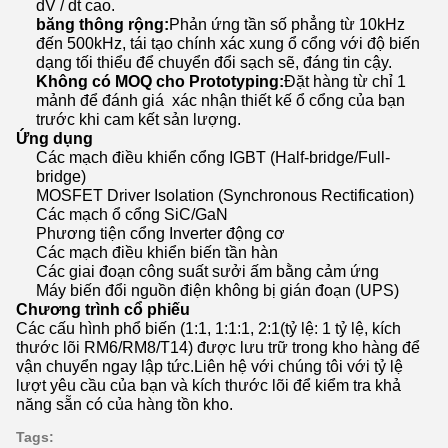
dV / dt cao.
băng thông rộng:
Phản ứng tần số phẳng từ 10kHz
đến 500kHz, tái tạo chính xác xung ổ cổng với độ biến
dạng tối thiểu để chuyển đổi sạch sẽ, đáng tin cậy.
Không có MOQ cho Prototyping:
Đặt hàng từ chỉ 1
mảnh để đánh giá ️ xác nhận thiết kế ổ cổng của bạn
trước khi cam kết sản lượng.
Ứng dụng
Các mạch điều khiển cổng IGBT (Half-bridge/Full-
bridge)
MOSFET Driver Isolation (Synchronous Rectification)
Các mạch ổ cổng SiC/GaN
Phương tiện cổng Inverter động cơ
Các mạch điều khiển biến tần hàn
Các giai đoạn công suất sưởi ấm bằng cảm ứng
Máy biến đổi nguồn điện không bị gián đoạn (UPS)
Chương trình cổ phiếu
Các cấu hình phổ biến (1:1, 1:1:1, 2:1(tỷ lệ: 1 tỷ lệ, kích
thước lõi RM6/RM8/T14) được lưu trữ trong kho hàng để
vận chuyển ngay lập tức.Liên hệ với chúng tôi với tỷ lệ
lượt yêu cầu của bạn và kích thước lõi để kiểm tra khả
năng sẵn có của hàng tồn kho.
Tags: