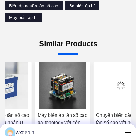
Biến áp nguồn tần số cao
Bộ biến áp hf
Máy biến áp hf
Similar Products
áp tần số cao
Máy biến áp tần số cao
Chuyển biến cách 
ứng nhận UL
đa-topology với công
tần số cao với hoạ
ch điện tăng
suất 150W và lõi
động liên tục 150 
wxderun