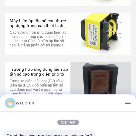
thiết bị y tế, nơi sự ổn định, chính
xác và an toàn là tối quan
trọng.được sử dụng rộng rãi trong
chẩn đoán lâm sàng và chăm sóc
khẩn cấpCác thiết bị này sử dụng
Máy biến áp tần số cao được
các b...
áp dụng trong các thiết bị điện
khác nhau.
Các trường hợp ứng dụng biến áp
tần số cao trong các thiết bị điện
khác nhau Các bộ biến áp tần số
cao là thành phần cốt lõi không thể
thiếu trong các thiết bị điện khác
nhau, cho phép chuyển đổi năng
lượng hiệu quả trong các kịch
bản.như lò vi sóng nhỏ gọnCác bộ
biến áp tần số cao 2,45GHz
Trường hợp ứng dụng biến áp
chuyển đ...
tần số cao trong điện tử ô tô
Trong xe điện hiện đại (EV) và xe
điện lai (HEV), bộ biến áp tần số
cao đóng một vai trò quan trọng
trong hệ thống chuyển đổi năng
lượng trên xe,đặc biệt là trong bộ
chuyển đổi DC-DC của một chiếc
wxderun
sedan điện thuần túy cỡ trung bình
được tung ra bởi một nhà sản xuất
1
ô tô hàng đầu thế giớiMô hình này
...
5:14 AM
Good day, what product are you looking for?