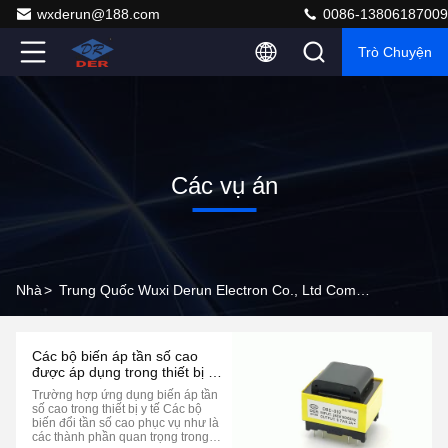
wxderun@188.com
0086-13806187009
Trò Chuyện
Các vụ án
Nhà
>
Trung Quốc Wuxi Derun Electron Co., Ltd Company Cases
Các bộ biến áp tần số cao
được áp dụng trong thiết bị y
tế.
Trường hợp ứng dụng biến áp tần
số cao trong thiết bị y tế Các bộ
biến đổi tần số cao phục vụ như là
các thành phần quan trọng trong