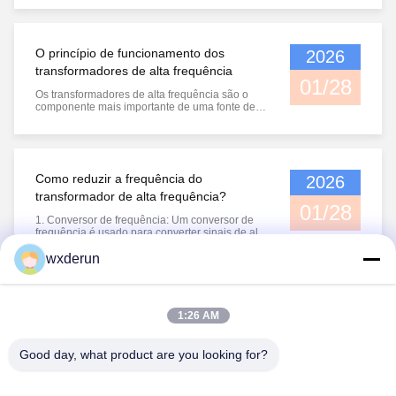
magnitude da indutividade de um inductor de
modo comum não é necessariamente maior
quanto melhorEm vez disso, é necessário
selecioná-lo com base no cenário específico de
O princípio de funcionamento dos
2026
...
transformadores de alta frequência
01/28
Os transformadores de alta frequência são o
componente mais importante de uma fonte de
alimentação de comutação.dois transistores de
comutação alternados para conduzir, gerando
ondas de pulso de alta frequência de 100 kHz.
Essas ondas são então reduzidas em voltagem
através de um transformador de ...
Como reduzir a frequência do
2026
transformador de alta frequência?
01/28
1. Conversor de frequência: Um conversor de
frequência é usado para converter sinais de alta
frequência em sinais de baixa frequência.que
realiza a conversão de frequência alterando os
wxderun
parâmetros dos componentes do circuito ou
controlando os sinais.2. Transformador step-
1
down: Adicionando um ou mais ...
1:26 AM
Good day, what product are you looking for?