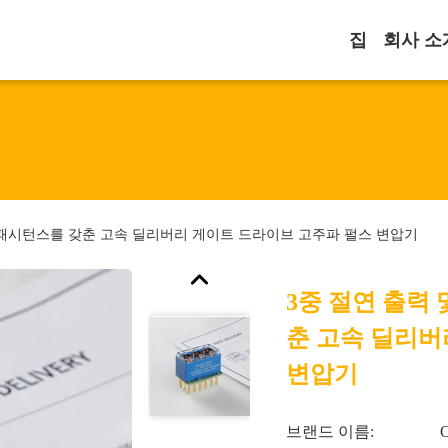
집
회사 소
커패시턴스를 갖춘 고속 딜리버리 게이트 드라이브 고주파 펄스 변압기
3중 절연 출력
춘 고속 딜리버
변압기
브랜드 이름: