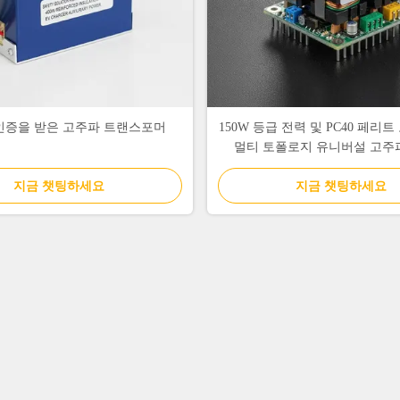
E 인증을 받은 고주파 트랜스포머
150W 등급 전력 및 PC40 페리
멀티 토폴로지 유니버설 고주
지금 챗팅하세요
지금 챗팅하세요