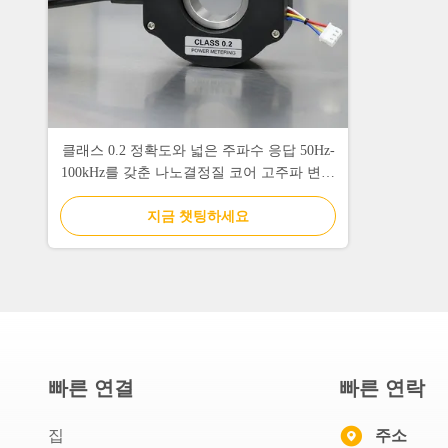
클래스 0.2 정확도와 넓은 주파수 응답 50Hz-
100kHz를 갖춘 나노결정질 코어 고주파 변류
기
지금 챗팅하세요
빠른 연결
빠른 연락
집
주소