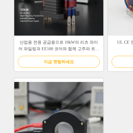
산업용 전원 공급용으로 10kW의 리츠 와이
UL C
어 와일링과 EE100 코어와 함께 고주파 트랜
스포머
지금 챗팅하세요