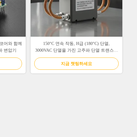
트 코어와 함께
150°C 연속 작동, H급 (180°C) 단열,
파 변압기
3000VAC 단열을 가진 고주파 단열 트랜스포
머
지금 챗팅하세요