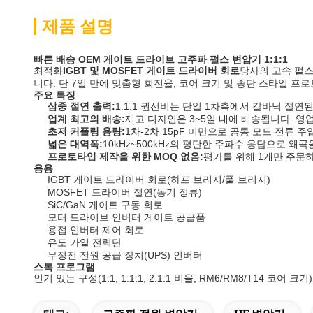
제품 설명
빠른 배송 OEM 게이트 드라이브 고주파 펄스 변압기 1:1:1
최적화
IGBT 및 MOSFET 게이트 드라이버 회로
당사의 고속 펄
니다. 단 7일 만에 맞춤형 회전율, 코어 크기 및 종단 스타일 프
주요 특징
삼중 절연 출력:
1:1:1 권선비는 단일 1차측에서 갈바닉 절연
업계 최고의 배송:
재고 디자인은 3~5일 내에 배송됩니다. 영
초저 커플링 용량:
1차-2차 15pF 미만으로 공통 모드 전류 
넓은 대역폭:
10kHz~500kHz의 평탄한 주파수 응답으로
프로토타입 제작을 위한 MOQ 없음:
평가를 위해 1개만 주문
응용
IGBT 게이트 드라이버 회로(하프 브리지/풀 브리지)
MOSFET 드라이버 절연(동기 정류)
SiC/GaN 게이트 구동 회로
모터 드라이브 인버터 게이트 공급품
용접 인버터 제어 회로
유도 가열 전력단
무정전 전원 공급 장치(UPS) 인버터
스톡 프로그램
인기 있는 구성(1:1, 1:1:1, 2:1:1 비율, RM6/RM8/T