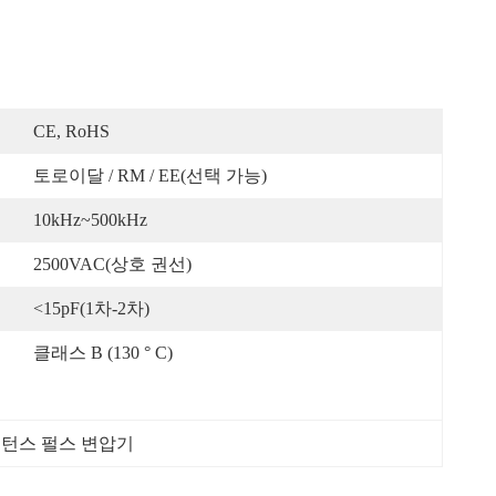
CE, RoHS
토로이달 / RM / EE(선택 가능)
10kHz~500kHz
2500VAC(상호 권선)
<15pF(1차-2차)
클래스 B (130 ° C)
시턴스 펄스 변압기