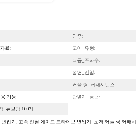
인증:
투자율)
코어_유형:
)
작동_주파수:
절연_전압:
커플 링_커패시턴스:
사용 가능
단열재_등급:
, 튜브당 100개
스 변압기
, 
고속 전달 게이트 드라이브 변압기
, 
초저 커플 링 커패