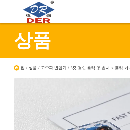
상품
집
/
상품
/
고주파 변압기
/
3중 절연 출력 및 초저 커플링 