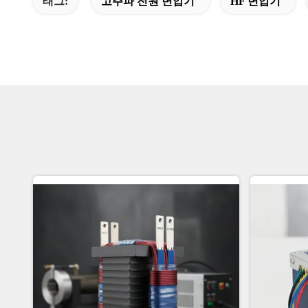
태그:
고주파 전원 변압기
HF 변압기