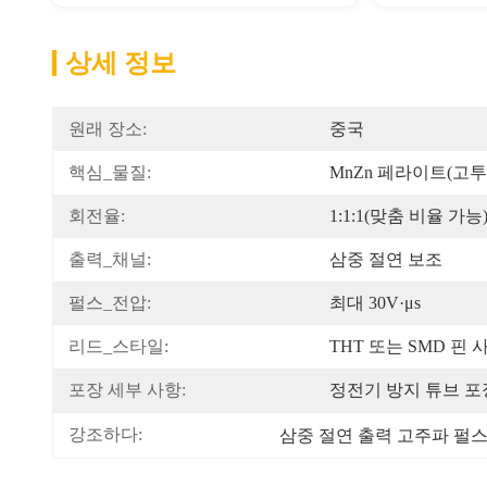
상세 정보
원래 장소:
중국
핵심_물질:
MnZn 페라이트(고
회전율:
1:1:1(맞춤 비율 가능
출력_채널:
삼중 절연 보조
펄스_전압:
최대 30V·μs
리드_스타일:
THT 또는 SMD 핀 
포장 세부 사항:
정전기 방지 튜브 포장
강조하다:
삼중 절연 출력 고주파 펄