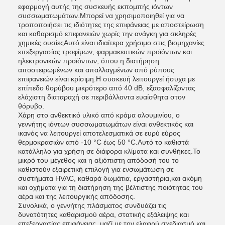
εφαρμογή αυτής της συσκευής εκπομπής ιόντων
συσσωματωμάτων.Μπορεί να χρησιμοποιηθεί για να
τροποποιήσει τις ιδιότητες της επιφάνειας με αποστείρωση
και καθαρισμό επιφανειών χωρίς την ανάγκη για σκληρές
χημικές ουσίεςΑυτό είναι ιδιαίτερα χρήσιμο στις βιομηχανίες
επεξεργασίας τροφίμων, φαρμακευτικών προϊόντων και
ηλεκτρονικών προϊόντων, όπου η διατήρηση
αποστειρωμένων και απαλλαγμένων από ρύπους
επιφανειών είναι κρίσιμη.Η συσκευή λειτουργεί ήσυχα με
επίπεδο θορύβου μικρότερο από 40 dB, εξασφαλίζοντας
ελάχιστη διαταραχή σε περιβάλλοντα ευαίσθητα στον
θόρυβο.
Χάρη στο ανθεκτικό υλικό από κράμα αλουμινίου, ο
γεννήτης ιόντων συσσωματωμάτων είναι ανθεκτικός και
ικανός να λειτουργεί αποτελεσματικά σε ευρύ εύρος
θερμοκρασιών από -10 °C έως 50 °C.Αυτό το καθιστά
κατάλληλο για χρήση σε διάφορα κλίματα και συνθήκες.Το
μικρό του μέγεθος και η αξιόπιστη απόδοσή του το
καθιστούν εξαιρετική επιλογή για ενσωμάτωση σε
συστήματα HVAC, καθαρά δωμάτια, εργαστήρια,και ακόμη
και οχήματα για τη διατήρηση της βέλτιστης ποιότητας του
αέρα και της λειτουργικής απόδοσης.
Συνολικά, ο γεννήτης πλάσματος συνδυάζει τις
δυνατότητες καθαρισμού αέρα, στατικής εξάλειψης και
επεξεργασίας επιφάνειας, μαζί με τον ελαφρύ σχεδιασμό και