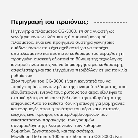
Περιγραφή του προϊόντος:
Η γεννήτρια πλάσματος CG-3000, επίσης γνωστή ως
γεννήτρια ιόντων πλάσματος ή συσκευή ιονισμού
πλάσματος, είναι ένα προηγμένο σύστημα γεννήτριας
ομάδων ιόντων που έχει σχεδιαστεί για να παρέχει
αποτελεσματικό και αξιόπιστο καθαρισμό του αέρα,Αυτή η
προηγμένη συσκευή αξιοποιεί τη δύναμη της τεχνολογίας
ιονισμού πλάσματος για να δημιουργήσει μια καθαρότερη,
ασφαλέστερη,και πιο ελεγχόμενο περιβάλλον σε μια ποικιλία
ρυθμίσεων.
Στον πυρήνα του CG-3000 είναι η ικανότητά του να
παράγει ομάδες ιόντων μέσω της ιονισμού πλάσματος, που
εξουδετερώνει ενεργά τους ρύπους του αέρα, εξαλείφει το
στατικό ηλεκτρισμό,και να βελτιώσει την καθαριότητα της
επιφάνειαςΑυτό το καθιστά ιδανική επιλογή για βιομηχανίες
και εφαρμογές όπου η ποιότητα του αέρα και ο στατικός
έλεγχος είναι κρίσιμοι, συμπεριλαμβανομένων των
εγκαταστάσεων παραγωγής, των γραμμών
συναρμολόγησης ηλεκτρονικών, των καθαρών
δωματίων,Εργαστηριακά, και περισσότερα.
Μεγέθους 150 mm x 100 mm x 50 mm, το CG-3000 είναι