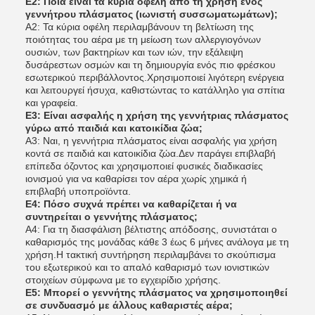
Ε2: Ποια είναι τα κύρια οφέλη από τη χρήση ενός
γεννήτρου πλάσματος (ιωνιστή συσσωματωμάτων);
Α2: Τα κύρια οφέλη περιλαμβάνουν τη βελτίωση της
ποιότητας του αέρα με τη μείωση των αλλεργιογόνων
ουσιών, των βακτηρίων και των ιών, την εξάλειψη
δυσάρεστων οσμών και τη δημιουργία ενός πιο φρέσκου
εσωτερικού περιβάλλοντος.Χρησιμοποιεί λιγότερη ενέργεια
και λειτουργεί ήσυχα, καθιστώντας το κατάλληλο για σπίτια
και γραφεία.
Ε3: Είναι ασφαλής η χρήση της γεννήτριας πλάσματος
γύρω από παιδιά και κατοικίδια ζώα;
Α3: Ναι, η γεννήτρια πλάσματος είναι ασφαλής για χρήση
κοντά σε παιδιά και κατοικίδια ζώα.Δεν παράγει επιβλαβή
επίπεδα όζοντος και χρησιμοποιεί φυσικές διαδικασίες
ιονισμού για να καθαρίσει τον αέρα χωρίς χημικά ή
επιβλαβή υποπροϊόντα.
Ε4: Πόσο συχνά πρέπει να καθαρίζεται ή να
συντηρείται ο γεννήτης πλάσματος;
Α4: Για τη διασφάλιση βέλτιστης απόδοσης, συνιστάται ο
καθαρισμός της μονάδας κάθε 3 έως 6 μήνες ανάλογα με τη
χρήση.Η τακτική συντήρηση περιλαμβάνει το σκούπισμα
του εξωτερικού και το απαλό καθαρισμό των ιονιστικών
στοιχείων σύμφωνα με το εγχειρίδιο χρήσης.
Ε5: Μπορεί ο γεννήτης πλάσματος να χρησιμοποιηθεί
σε συνδυασμό με άλλους καθαριστές αέρα;