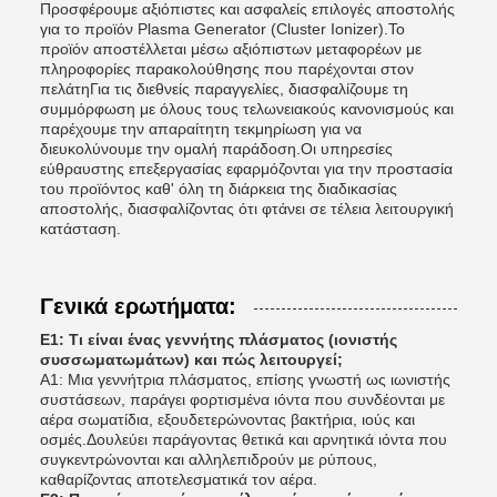
Προσφέρουμε αξιόπιστες και ασφαλείς επιλογές αποστολής
για το προϊόν Plasma Generator (Cluster Ionizer).Το
προϊόν αποστέλλεται μέσω αξιόπιστων μεταφορέων με
πληροφορίες παρακολούθησης που παρέχονται στον
πελάτηΓια τις διεθνείς παραγγελίες, διασφαλίζουμε τη
συμμόρφωση με όλους τους τελωνειακούς κανονισμούς και
παρέχουμε την απαραίτητη τεκμηρίωση για να
διευκολύνουμε την ομαλή παράδοση.Οι υπηρεσίες
εύθραυστης επεξεργασίας εφαρμόζονται για την προστασία
του προϊόντος καθ' όλη τη διάρκεια της διαδικασίας
αποστολής, διασφαλίζοντας ότι φτάνει σε τέλεια λειτουργική
κατάσταση.
Γενικά ερωτήματα:
Ε1: Τι είναι ένας γεννήτης πλάσματος (ιονιστής
συσσωματωμάτων) και πώς λειτουργεί;
Α1: Μια γεννήτρια πλάσματος, επίσης γνωστή ως ιωνιστής
συστάσεων, παράγει φορτισμένα ιόντα που συνδέονται με
αέρα σωματίδια, εξουδετερώνοντας βακτήρια, ιούς και
οσμές.Δουλεύει παράγοντας θετικά και αρνητικά ιόντα που
συγκεντρώνονται και αλληλεπιδρούν με ρύπους,
καθαρίζοντας αποτελεσματικά τον αέρα.