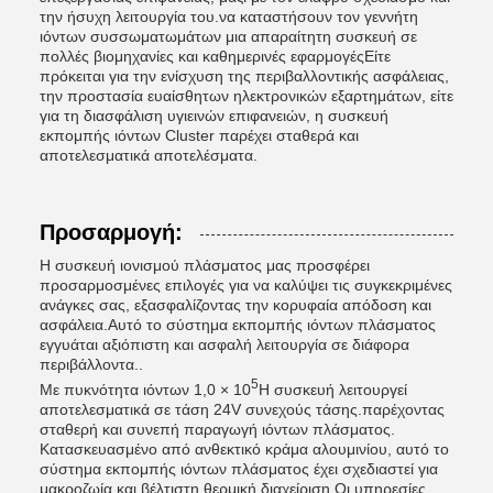
την ήσυχη λειτουργία του.να καταστήσουν τον γεννήτη
ιόντων συσσωματωμάτων μια απαραίτητη συσκευή σε
πολλές βιομηχανίες και καθημερινές εφαρμογέςΕίτε
πρόκειται για την ενίσχυση της περιβαλλοντικής ασφάλειας,
την προστασία ευαίσθητων ηλεκτρονικών εξαρτημάτων, είτε
για τη διασφάλιση υγιεινών επιφανειών, η συσκευή
εκπομπής ιόντων Cluster παρέχει σταθερά και
αποτελεσματικά αποτελέσματα.
Προσαρμογή:
Η συσκευή ιονισμού πλάσματος μας προσφέρει
προσαρμοσμένες επιλογές για να καλύψει τις συγκεκριμένες
ανάγκες σας, εξασφαλίζοντας την κορυφαία απόδοση και
ασφάλεια.Αυτό το σύστημα εκπομπής ιόντων πλάσματος
εγγυάται αξιόπιστη και ασφαλή λειτουργία σε διάφορα
περιβάλλοντα..
5
Με πυκνότητα ιόντων 1,0 × 10
Η συσκευή λειτουργεί
αποτελεσματικά σε τάση 24V συνεχούς τάσης.παρέχοντας
σταθερή και συνεπή παραγωγή ιόντων πλάσματος.
Κατασκευασμένο από ανθεκτικό κράμα αλουμινίου, αυτό το
σύστημα εκπομπής ιόντων πλάσματος έχει σχεδιαστεί για
μακροζωία και βέλτιστη θερμική διαχείριση.Οι υπηρεσίες