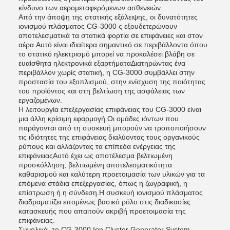
κίνδυνο των αερομεταφερόμενων ασθενειών.
Από την άποψη της στατικής εξάλειψης, οι δυνατότητες
ιονισμού πλάσματος CG-3000 ς εξουδετερώνουν
αποτελεσματικά τα στατικά φορτία σε επιφάνειες και στον
αέρα.Αυτό είναι ιδιαίτερα σημαντικό σε περιβάλλοντα όπου
το στατικό ηλεκτρισμό μπορεί να προκαλέσει βλάβη σε
ευαίσθητα ηλεκτρονικά εξαρτήματαΔιατηρώντας ένα
περιβάλλον χωρίς στατική, η CG-3000 συμβάλλει στην
προστασία του εξοπλισμού, στην ενίσχυση της ποιότητας
του προϊόντος και στη βελτίωση της ασφάλειας των
εργαζομένων.
Η λειτουργία επεξεργασίας επιφάνειας του CG-3000 είναι
μια άλλη κρίσιμη εφαρμογή.Οι ομάδες ιόντων που
παράγονται από τη συσκευή μπορούν να τροποποιήσουν
τις ιδιότητες της επιφάνειας διαλύοντας τους οργανικούς
ρύπους και αλλάζοντας τα επίπεδα ενέργειας της
επιφάνειαςΑυτό έχει ως αποτέλεσμα βελτιωμένη
προσκόλληση, βελτιωμένη αποτελεσματικότητα
καθαρισμού και καλύτερη προετοιμασία των υλικών για τα
επόμενα στάδια επεξεργασίας, όπως η ζωγραφική, η
επίστρωση ή η σύνδεση.Η συσκευή ιονισμού πλάσματος
διαδραματίζει επομένως βασικό ρόλο στις διαδικασίες
κατασκευής που απαιτούν ακριβή προετοιμασία της
επιφάνειας.
Συνολικά, το CG-3000 Ion Cluster Generator System