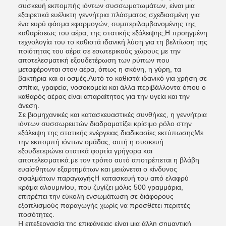
συσκευή εκπομπής ιόντων συσσωματωμάτων, είναι μια
εξαιρετικά ευέλικτη γεννήτρια πλάσματος σχεδιασμένη για
ένα ευρύ φάσμα εφαρμογών, συμπεριλαμβανομένης της
καθαρίσεως του αέρα, της στατικής εξάλειψης,Η προηγμένη
τεχνολογία του το καθιστά ιδανική λύση για τη βελτίωση της
ποιότητας του αέρα σε εσωτερικούς χώρους με την
αποτελεσματική εξουδετέρωση των ρύπων που
μεταφέρονται στον αέρα, όπως η σκόνη, η γύρη, τα
βακτήρια και οι οσμές.Αυτό το καθιστά ιδανικό για χρήση σε
σπίτια, γραφεία, νοσοκομεία και άλλα περιβάλλοντα όπου ο
καθαρός αέρας είναι απαραίτητος για την υγεία και την
άνεση.
Σε βιομηχανικές και κατασκευαστικές συνθήκες, η γεννήτρια
ιόντων συσσωρευτών διαδραματίζει κρίσιμο ρόλο στην
εξάλειψη της στατικής ενέργειας.διαδικασίες εκτύπωσηςΜε
την εκπομπή ιόντων ομάδας, αυτή η συσκευή
εξουδετερώνει στατικά φορτία γρήγορα και
αποτελεσματικά.με τον τρόπο αυτό αποτρέπεται η βλάβη
ευαίσθητων εξαρτημάτων και μειώνεται ο κίνδυνος
σφαλμάτων παραγωγήςΗ κατασκευή του από ελαφρύ
κράμα αλουμινίου, που ζυγίζει μόλις 500 γραμμάρια,
επιτρέπει την εύκολη ενσωμάτωση σε διάφορους
εξοπλισμούς παραγωγής χωρίς να προσθέτει περιττές
ποσότητες.
Η επεξεργασία της επιφάνειας είναι μια άλλη σημαντική