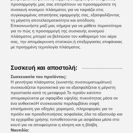
προσαρμογής μας σας επιτρέπουν να προσαρμόσετε τη
συσκευή ιονισμού πλάσματος για να ταιριάζει στις
συγκεκριμένες απαιτήσεις εφαρμογής σας, εξασφαλίζοντας
τη μέγιστη αποτελεσματικότητα και απόδοση.
Επικοινωνήστε μαζί μας σήμερα για να μάθετε περισσότερα
για το πώς η προσαρμογή της συσκευής ιονισμού
πλάσματος μπορεί να βελτιώσει τον καθαρισμό του αέρα
σας, την απομάκρυνση στατικών,ή επεξεργασίες επιφάνειας
με προηγμένη τεχνολογία πλάσματος.
Συσκευή και αποστολή:
Συσκευασία του προϊόντος:
Η γεννήτρια πλάσματος (ιωνιστής συσσωματωμάτων)
συσκευάζεται προσεκτικά για να εξασφαλίζεται η μέγιστη
προστασία κατά τη μεταφορά.Το προϊόν κατόπιν
απομακρύνεται με σφαιρίδια υψηλής πυκνότητας μέσα σε
ένα ανθεκτικόΗ συσκευασία περιλαμβάνει σαφή
επισήμανση για οδηγίες χειρισμού, πληροφορίες για το
προϊόν και προειδοποιήσεις ασφαλείας.όλα τα αξεσουάρ και
τα εγχειρίδια χρήσης τοποθετούνται με ασφάλεια μέσα στο
κουτί για να αποφεύγεται η κίνηση και η βλάβη.
Ναυτιλία: