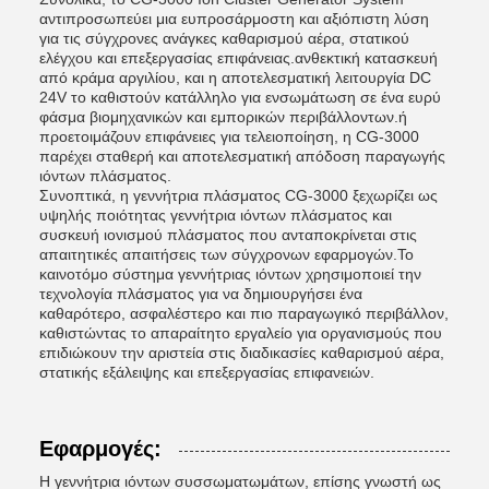
αντιπροσωπεύει μια ευπροσάρμοστη και αξιόπιστη λύση
για τις σύγχρονες ανάγκες καθαρισμού αέρα, στατικού
ελέγχου και επεξεργασίας επιφάνειας.ανθεκτική κατασκευή
από κράμα αργιλίου, και η αποτελεσματική λειτουργία DC
24V το καθιστούν κατάλληλο για ενσωμάτωση σε ένα ευρύ
φάσμα βιομηχανικών και εμπορικών περιβάλλοντων.ή
προετοιμάζουν επιφάνειες για τελειοποίηση, η CG-3000
παρέχει σταθερή και αποτελεσματική απόδοση παραγωγής
ιόντων πλάσματος.
Συνοπτικά, η γεννήτρια πλάσματος CG-3000 ξεχωρίζει ως
υψηλής ποιότητας γεννήτρια ιόντων πλάσματος και
συσκευή ιονισμού πλάσματος που ανταποκρίνεται στις
απαιτητικές απαιτήσεις των σύγχρονων εφαρμογών.Το
καινοτόμο σύστημα γεννήτριας ιόντων χρησιμοποιεί την
τεχνολογία πλάσματος για να δημιουργήσει ένα
καθαρότερο, ασφαλέστερο και πιο παραγωγικό περιβάλλον,
καθιστώντας το απαραίτητο εργαλείο για οργανισμούς που
επιδιώκουν την αριστεία στις διαδικασίες καθαρισμού αέρα,
στατικής εξάλειψης και επεξεργασίας επιφανειών.
Εφαρμογές:
Η γεννήτρια ιόντων συσσωματωμάτων, επίσης γνωστή ως