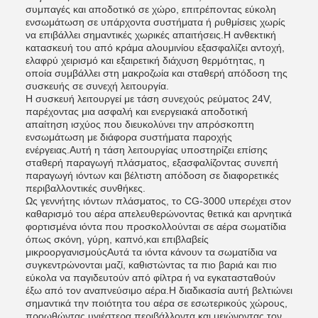
συμπαγές και αποδοτικό σε χώρο, επιτρέποντας εύκολη
ενσωμάτωση σε υπάρχοντα συστήματα ή ρυθμίσεις χωρίς
να επιβάλλει σημαντικές χωρικές απαιτήσεις.Η ανθεκτική
κατασκευή του από κράμα αλουμινίου εξασφαλίζει αντοχή,
ελαφρύ χειρισμό και εξαιρετική διάχυση θερμότητας, η
οποία συμβάλλει στη μακροζωία και σταθερή απόδοση της
συσκευής σε συνεχή λειτουργία.
Η συσκευή λειτουργεί με τάση συνεχούς ρεύματος 24V,
παρέχοντας μια ασφαλή και ενεργειακά αποδοτική
απαίτηση ισχύος που διευκολύνει την απρόσκοπτη
ενσωμάτωση με διάφορα συστήματα παροχής
ενέργειας.Αυτή η τάση λειτουργίας υποστηρίζει επίσης
σταθερή παραγωγή πλάσματος, εξασφαλίζοντας συνεπή
παραγωγή ιόντων και βέλτιστη απόδοση σε διαφορετικές
περιβαλλοντικές συνθήκες.
Ως γεννήτης ιόντων πλάσματος, το CG-3000 υπερέχει στον
καθαρισμό του αέρα απελευθερώνοντας θετικά και αρνητικά
φορτισμένα ιόντα που προσκολλούνται σε αέρα σωματίδια
όπως σκόνη, γύρη, καπνό,και επιβλαβείς
μικροοργανισμούςΑυτά τα ιόντα κάνουν τα σωματίδια να
συγκεντρώνονται μαζί, καθιστώντας τα πιο βαριά και πιο
εύκολα να παγιδευτούν από φίλτρα ή να εγκατασταθούν
έξω από τον αναπνεύσιμο αέρα.Η διαδικασία αυτή βελτιώνει
σημαντικά την ποιότητα του αέρα σε εσωτερικούς χώρους,
προωθώντας υγιέστερα περιβάλλοντα και μειώνοντας τον