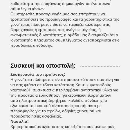
καθαριότητα της επιφάνειας δημιουργώντας ένα πυκνό
σύμπλεγμα ιόντων.
Οι υπηρεσίες προσαρμογής μας σας επιτρέπουν να
τροποποιήσετε τις προδιαγραφές και τα χαρακτηριστικά της
γεννήτριας πλάσματος ώστε να ταιριάζει καλύτερα στις
βιομηχανικές ή εμπορικές σας ανάγκες.μέγεθος, ή
ενσωματωτικές δυνατότητες, η ομάδα μας διασφαλίζει ότι ο
ιονοποιητής πλάσματος συμπλέγματος ανταποκρίνεται στις
προσδοκίες απόδοσης.
Συσκευή και αποστολή:
Συσκευασία του προϊόντος:
Η γεννήτρια πλάσματος είναι προσεκτικά συσκευασμένη για
να σας φτάσει σε τέλεια κατάσταση.Κουτί κυματοειδούς
χαρτονιούΗ συσκευασία περιλαμβάνει αντιστατικά υλικά για
την προστασία ευαίσθητων ηλεκτρονικών εξαρτημάτων
από ηλεκτροστατική έκρηξη.και καλώδια σύνδεσηςΤο
εξωτερικό του κουτιού είναι σαφώς επισήμαντο με
πληροφορίες για το προϊόν, οδηγίες χειρισμού και
προειδοποιήσεις ασφαλείας.
Ναυτιλία:
Χρησιμοποιούμε αξιόπιστους και αξιόπιστους μεταφορείς