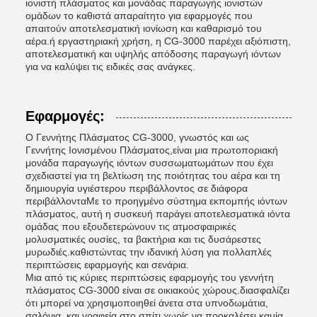
ιονιστή πλάσματος και μονάδας παραγωγής ιονιστών
ομάδων το καθιστά απαραίτητο για εφαρμογές που
απαιτούν αποτελεσματική ιονίωση και καθαρισμό του
αέρα.ή εργαστηριακή χρήση, η CG-3000 παρέχει αξιόπιστη,
αποτελεσματική και υψηλής απόδοσης παραγωγή ιόντων
για να καλύψει τις ειδικές σας ανάγκες.
Εφαρμογές:
Ο Γεννήτης Πλάσματος CG-3000, γνωστός και ως
Γεννήτης Ιονισμένου Πλάσματος,είναι μια πρωτοποριακή
μονάδα παραγωγής ιόντων συσσωματωμάτων που έχει
σχεδιαστεί για τη βελτίωση της ποιότητας του αέρα και τη
δημιουργία υγιέστερου περιβάλλοντος σε διάφορα
περιβάλλονταΜε το προηγμένο σύστημα εκπομπής ιόντων
πλάσματος, αυτή η συσκευή παράγει αποτελεσματικά ιόντα
ομάδας που εξουδετερώνουν τις ατμοσφαιρικές
μολυσματικές ουσίες, τα βακτήρια και τις δυσάρεστες
μυρωδιές.καθιστώντας την ιδανική λύση για πολλαπλές
περιπτώσεις εφαρμογής και σενάρια.
Μια από τις κύριες περιπτώσεις εφαρμογής του γεννήτη
πλάσματος CG-3000 είναι σε οικιακούς χώρους.διασφαλίζει
ότι μπορεί να χρησιμοποιηθεί άνετα στα υπνοδωμάτια,
σαλόνια, και γραφεία στο σπίτι χωρίς να προκαλέσει καμία