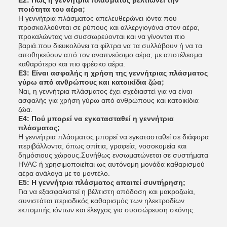
ποιότητα του αέρα;
Η γεννήτρια πλάσματος απελευθερώνει ιόντα που
προσκολλούνται σε ρύπους και αλλεργιογόνα στον αέρα,
προκαλώντας να συσσωρεύονται και να γίνονται πιο
βαριά.που διευκολύνει τα φίλτρα να τα συλλάβουν ή να τα
αποθηκεύουν από τον αναπνεύσιμο αέρα, με αποτέλεσμα
καθαρότερο και πιο φρέσκο αέρα.
Ε3: Είναι ασφαλής η χρήση της γεννήτριας πλάσματος
γύρω από ανθρώπους και κατοικίδια ζώα;
Ναι, η γεννήτρια πλάσματος έχει σχεδιαστεί για να είναι
ασφαλής για χρήση γύρω από ανθρώπους και κατοικίδια
ζώα.
Ε4: Πού μπορεί να εγκατασταθεί η γεννήτρια
πλάσματος;
Η γεννήτρια πλάσματος μπορεί να εγκατασταθεί σε διάφορα
περιβάλλοντα, όπως σπίτια, γραφεία, νοσοκομεία και
δημόσιους χώρους.Συνήθως ενσωματώνεται σε συστήματα
HVAC ή χρησιμοποιείται ως αυτόνομη μονάδα καθαρισμού
αέρα ανάλογα με το μοντέλο.
Ε5: Η γεννήτρια πλάσματος απαιτεί συντήρηση;
Για να εξασφαλιστεί η βέλτιστη απόδοση και μακροζωία,
συνιστάται περιοδικός καθαρισμός των ηλεκτροδίων
εκπομπής ιόντων και έλεγχος για συσσώρευση σκόνης.