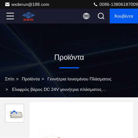
wxderun@188.com
0086-13806187009
Κουβέντα
Προϊόντα
Σπίτι
>
Προϊόντα
>
Γεννήτρια Ιονισμένου Πλάσματος
>
Ελαφρύς βάρος DC 24V γεννήτρια πλάσματος
μονάδα παραγωγής ιόντων για τη βελτίωση της
ποιότητας του αέρα