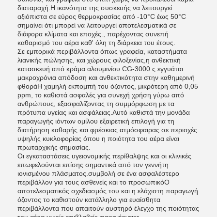
διαταραχή.Η ικανότητα της συσκευής να λειτουργεί
αξιόπιστα σε εύρος θερμοκρασίας από -10°C έως 50°C
σημαίνει ότι μπορεί να λειτουργεί αποτελεσματικά σε
διάφορα κλίματα και εποχές., παρέχοντας συνεπή
καθαρισμό του αέρα καθ' όλη τη διάρκεια του έτους.
Σε εμπορικά περιβάλλοντα όπως γραφεία, καταστήματα
λιανικής πώλησης, και χώρους φιλοξενίας,η ανθεκτική
κατασκευή από κράμα αλουμινίου CG-3000 ς εγγυάται
μακροχρόνια απόδοση και ανθεκτικότητα στην καθημερινή
φθοράΗ χαμηλή εκπομπή του όζοντος, μικρότερη από 0,05
ppm, το καθιστά ασφαλές για συνεχή χρήση γύρω από
ανθρώπους, εξασφαλίζοντας τη συμμόρφωση με τα
πρότυπα υγείας και ασφάλειας.Αυτό καθιστά την μονάδα
παραγωγής ιόντων ομίλου εξαιρετική επιλογή για τη
διατήρηση καθαρής και φρέσκιας ατμόσφαιρας σε περιοχές
υψηλής κυκλοφορίας όπου η ποιότητα του αέρα είναι
πρωταρχικής σημασίας.
Οι εγκαταστάσεις υγειονομικής περίθαλψης και οι κλινικές
επωφελούνται επίσης σημαντικά από τον γεννήτη
ιονισμένου πλάσματος.συμβολή σε ένα ασφαλέστερο
περιβάλλον για τους ασθενείς και το προσωπικόΟ
αποτελεσματικός σχεδιασμός του και η ελάχιστη παραγωγή
όζοντος το καθιστούν κατάλληλο για ευαίσθητα
περιβάλλοντα που απαιτούν αυστηρό έλεγχο της ποιότητας
του αέρα χωρίς επιβλαβείς παρενέργειες.