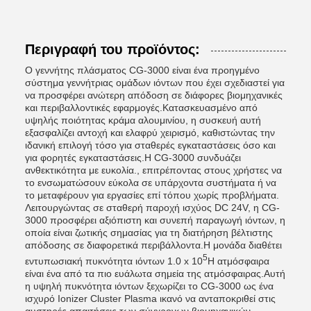
Περιγραφή του προϊόντος:
Ο γεννήτης πλάσματος CG-3000 είναι ένα προηγμένο
σύστημα γεννήτριας ομάδων ιόντων που έχει σχεδιαστεί για
να προσφέρει ανώτερη απόδοση σε διάφορες βιομηχανικές
και περιβαλλοντικές εφαρμογές.Κατασκευασμένο από
υψηλής ποιότητας κράμα αλουμινίου, η συσκευή αυτή
εξασφαλίζει αντοχή και ελαφρύ χειρισμό, καθιστώντας την
ιδανική επιλογή τόσο για σταθερές εγκαταστάσεις όσο και
για φορητές εγκαταστάσεις.Η CG-3000 συνδυάζει
ανθεκτικότητα με ευκολία., επιτρέποντας στους χρήστες να
το ενσωματώσουν εύκολα σε υπάρχοντα συστήματα ή να
το μεταφέρουν για εργασίες επί τόπου χωρίς προβλήματα.
Λειτουργώντας σε σταθερή παροχή ισχύος DC 24V, η CG-
3000 προσφέρει αξιόπιστη και συνεπή παραγωγή ιόντων, η
οποία είναι ζωτικής σημασίας για τη διατήρηση βέλτιστης
απόδοσης σε διαφορετικά περιβάλλοντα.Η μονάδα διαθέτει
5
εντυπωσιακή πυκνότητα ιόντων 1.0 x 10
Η ατμόσφαιρα
είναι ένα από τα πιο ευάλωτα σημεία της ατμόσφαιρας.Αυτή
η υψηλή πυκνότητα ιόντων ξεχωρίζει το CG-3000 ως ένα
ισχυρό Ionizer Cluster Plasma ικανό να ανταποκριθεί στις
αυστηρές απαιτήσεις των σύγχρονων βιομηχανικών