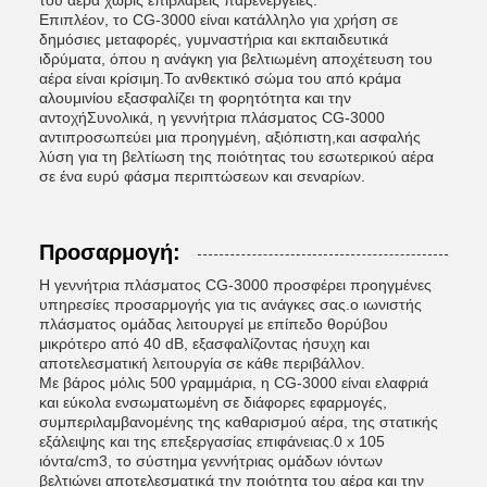
Επιπλέον, το CG-3000 είναι κατάλληλο για χρήση σε
δημόσιες μεταφορές, γυμναστήρια και εκπαιδευτικά
ιδρύματα, όπου η ανάγκη για βελτιωμένη αποχέτευση του
αέρα είναι κρίσιμη.Το ανθεκτικό σώμα του από κράμα
αλουμινίου εξασφαλίζει τη φορητότητα και την
αντοχήΣυνολικά, η γεννήτρια πλάσματος CG-3000
αντιπροσωπεύει μια προηγμένη, αξιόπιστη,και ασφαλής
λύση για τη βελτίωση της ποιότητας του εσωτερικού αέρα
σε ένα ευρύ φάσμα περιπτώσεων και σεναρίων.
Προσαρμογή:
Η γεννήτρια πλάσματος CG-3000 προσφέρει προηγμένες
υπηρεσίες προσαρμογής για τις ανάγκες σας.ο ιωνιστής
πλάσματος ομάδας λειτουργεί με επίπεδο θορύβου
μικρότερο από 40 dB, εξασφαλίζοντας ήσυχη και
αποτελεσματική λειτουργία σε κάθε περιβάλλον.
Με βάρος μόλις 500 γραμμάρια, η CG-3000 είναι ελαφριά
και εύκολα ενσωματωμένη σε διάφορες εφαρμογές,
συμπεριλαμβανομένης της καθαρισμού αέρα, της στατικής
εξάλειψης και της επεξεργασίας επιφάνειας.0 x 105
ιόντα/cm3, το σύστημα γεννήτριας ομάδων ιόντων
βελτιώνει αποτελεσματικά την ποιότητα του αέρα και την