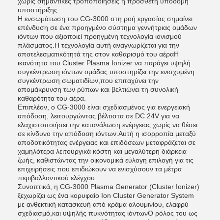
χωρίς σημαντικές τροποποιήσεις ή πρόσθετη υποδομή
υποστήριξης.
Η ενσωμάτωση του CG-3000 στη ροή εργασίας σημαίνει
επένδυση σε ένα προηγμένο σύστημα γεννήτριας ομάδων
ιόντων που αξιοποιεί προηγμένη τεχνολογία ιονισμού
πλάσματος.Η τεχνολογία αυτή αναγνωρίζεται για την
αποτελεσματικότητά της στον καθαρισμό του αέραΗ
ικανότητα του Cluster Plasma Ionizer να παράγει υψηλή
συγκέντρωση ιόντων ομάδας υποστηρίζει την ενισχυμένη
συγκέντρωση σωματιδίων,που επιταχύνει την
απομάκρυνση των ρύπων και βελτιώνει τη συνολική
καθαρότητα του αέρα.
Επιπλέον, ο CG-3000 είναι σχεδιασμένος για ενεργειακή
απόδοση, λειτουργώντας βέλτιστα σε DC 24V για να
ελαχιστοποιήσει την κατανάλωση ενέργειας χωρίς να θέσει
σε κίνδυνο την απόδοση ιόντων.Αυτή η ισορροπία μεταξύ
αποδοτικότητας ενέργειας και επιδόσεων μεταφράζεται σε
χαμηλότερα λειτουργικά κόστη και μεγαλύτερη διάρκεια
ζωής, καθιστώντας την οικονομικά εύλογη επιλογή για τις
επιχειρήσεις που επιδιώκουν να ενισχύσουν τα μέτρα
περιβαλλοντικού ελέγχου.
Συνοπτικά, η CG-3000 Plasma Generator (Cluster Ionizer)
ξεχωρίζει ως ένα κορυφαίο Ion Cluster Generator System
με ανθεκτική κατασκευή από κράμα αλουμινίου, ελαφρύ
σχεδιασμό,και υψηλής πυκνότητας ιόντωνΟ ρόλος του ως