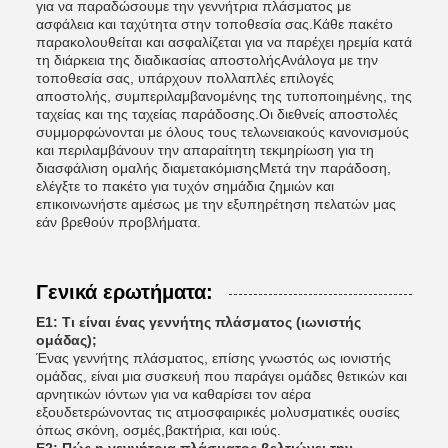
για να παραδώσουμε την γεννήτρια πλάσματος με
ασφάλεια και ταχύτητα στην τοποθεσία σας.Κάθε πακέτο
παρακολουθείται και ασφαλίζεται για να παρέχει ηρεμία κατά
τη διάρκεια της διαδικασίας αποστολήςΑνάλογα με την
τοποθεσία σας, υπάρχουν πολλαπλές επιλογές
αποστολής, συμπεριλαμβανομένης της τυποποιημένης, της
ταχείας και της ταχείας παράδοσης.Οι διεθνείς αποστολές
συμμορφώνονται με όλους τους τελωνειακούς κανονισμούς
και περιλαμβάνουν την απαραίτητη τεκμηρίωση για τη
διασφάλιση ομαλής διαμετακόμισηςΜετά την παράδοση,
ελέγξτε το πακέτο για τυχόν σημάδια ζημιών και
επικοινωνήστε αμέσως με την εξυπηρέτηση πελατών μας
εάν βρεθούν προβλήματα.
Γενικά ερωτήματα:
Ε1: Τι είναι ένας γεννήτης πλάσματος (ιωνιστής
ομάδας);
Ένας γεννήτης πλάσματος, επίσης γνωστός ως ιονιστής
ομάδας, είναι μια συσκευή που παράγει ομάδες θετικών και
αρνητικών ιόντων για να καθαρίσει τον αέρα
εξουδετερώνοντας τις ατμοσφαιρικές μολυσματικές ουσίες
όπως σκόνη, οσμές,βακτήρια, και ιούς.
Ε2: Πώς η γεννήτρια πλάσματος βελτιώνει την