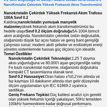
NanoKristalin Çekirdek Yüksek Frekanslı Akım Transformörü
Nanokristalin Çekirdek Yüksek Frekanslı Akım Trafosu
100A Sınıf 0.2
Kaldıraç
nanokristalin yumuşak manyetik
malzeme
yüksek frekanslı akım transformatörümüz bu
hedefe ulaşır
Sınıf 0.2 ölçüm doğruluğu
5A-100A birincil
akım aralığında. Nanokristalin çekirdek üstün doğrusallık,
olağanüstü düşük faz açısı hatası ve geniş bant genişliği
çalışması sunar; modern akıllı şebeke ve endüstriyel enerji
yönetim sistemlerinde hassas güç ölçümü için idealdir.
Temel Özellikler
Nanokristalin Çekirdek Teknolojisi:
1,25 T doyma
akısı yoğunluğuna ve 80.000'i aşan geçirgenliğe sahip
Fe bazlı nanokristal malzeme, olağanüstü doğrulukla
kompakt CT tasarımlarına olanak tanır.
Sınıf 0.2 Hassasiyet:
Oran hatası ±%0,2'nin altında ve
faz kayması 10 dakikanın altında olan gelir düzeyinde
ölçüm uygulamaları için IEC 61869-2 uyarınca
sertifikalı.
Geniş Frekans Tepkisi:
Güç kalitesi analizi için gerekli
olan yüksek frekanslı içeriği yakalayan, 50Hz temelden
100kHz harmoniklere kadar doğrusal performans.