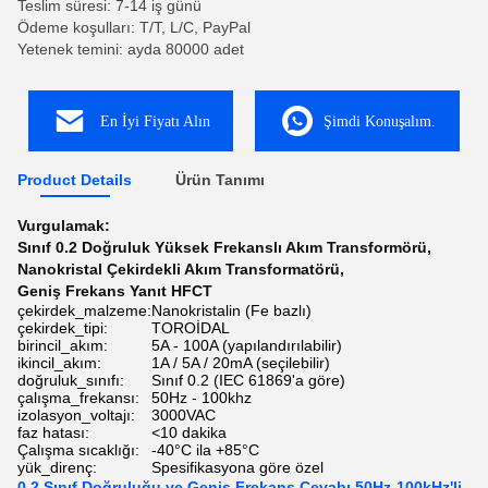
Teslim süresi: 7-14 iş günü
Ödeme koşulları: T/T, L/C, PayPal
Yetenek temini: ayda 80000 adet
En İyi Fiyatı Alın
Şimdi Konuşalım.
Product Details
Ürün Tanımı
Vurgulamak:
Sınıf 0.2 Doğruluk Yüksek Frekanslı Akım Transformörü
,
Nanokristal Çekirdekli Akım Transformatörü
,
Geniş Frekans Yanıt HFCT
çekirdek_malzeme:
Nanokristalin (Fe bazlı)
çekirdek_tipi:
TOROİDAL
birincil_akım:
5A - 100A (yapılandırılabilir)
ikincil_akım:
1A / 5A / 20mA (seçilebilir)
doğruluk_sınıfı:
Sınıf 0.2 (IEC 61869'a göre)
çalışma_frekansı:
50Hz - 100khz
izolasyon_voltajı:
3000VAC
faz hatası:
<10 dakika
Çalışma sıcaklığı:
-40°C ila +85°C
yük_direnç:
Spesifikasyona göre özel
0.2 Sınıf Doğruluğu ve Geniş Frekans Cevabı 50Hz-100kHz'li