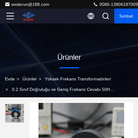
wxderun@188.com
0086-13806187009
Sohbet
Ürünler
Evde
>
Ürünler
>
Yüksek Frekans Transformatörleri
>
0.2 Sınıf Doğruluğu ve Geniş Frekans Cevabı 50Hz-
100kHz'li NanoKristalin Çekirdek Yüksek Frekanslı Akım
Transformörü