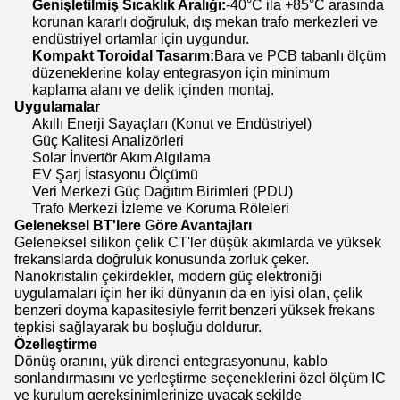
Genişletilmiş Sıcaklık Aralığı:
-40°C ila +85°C arasında
korunan kararlı doğruluk, dış mekan trafo merkezleri ve
endüstriyel ortamlar için uygundur.
Kompakt Toroidal Tasarım:
Bara ve PCB tabanlı ölçüm
düzeneklerine kolay entegrasyon için minimum
kaplama alanı ve delik içinden montaj.
Uygulamalar
Akıllı Enerji Sayaçları (Konut ve Endüstriyel)
Güç Kalitesi Analizörleri
Solar İnvertör Akım Algılama
EV Şarj İstasyonu Ölçümü
Veri Merkezi Güç Dağıtım Birimleri (PDU)
Trafo Merkezi İzleme ve Koruma Röleleri
Geleneksel BT'lere Göre Avantajları
Geleneksel silikon çelik CT'ler düşük akımlarda ve yüksek
frekanslarda doğruluk konusunda zorluk çeker.
Nanokristalin çekirdekler, modern güç elektroniği
uygulamaları için her iki dünyanın da en iyisi olan, çelik
benzeri doyma kapasitesiyle ferrit benzeri yüksek frekans
tepkisi sağlayarak bu boşluğu doldurur.
Özelleştirme
Dönüş oranını, yük direnci entegrasyonunu, kablo
sonlandırmasını ve yerleştirme seçeneklerini özel ölçüm IC
ve kurulum gereksinimlerinize uyacak şekilde