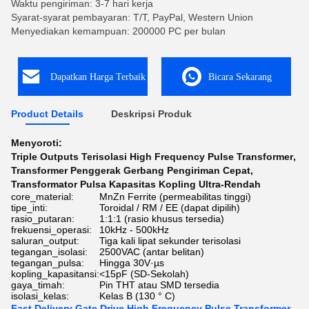
Waktu pengiriman: 3-7 hari kerja
Syarat-syarat pembayaran: T/T, PayPal, Western Union
Menyediakan kemampuan: 200000 PC per bulan
Dapatkan Harga Terbaik
Bicara Sekarang
Product Details
Deskripsi Produk
Menyoroti:
Triple Outputs Terisolasi High Frequency Pulse Transformer
,
Transformer Penggerak Gerbang Pengiriman Cepat
,
Transformator Pulsa Kapasitas Kopling Ultra-Rendah
core_material:
MnZn Ferrite (permeabilitas tinggi)
tipe_inti:
Toroidal / RM / EE (dapat dipilih)
rasio_putaran:
1:1:1 (rasio khusus tersedia)
frekuensi_operasi:
10kHz - 500kHz
saluran_output:
Tiga kali lipat sekunder terisolasi
tegangan_isolasi:
2500VAC (antar belitan)
tegangan_pulsa:
Hingga 30V·µs
kopling_kapasitansi:
<15pF (SD-Sekolah)
gaya_timah:
Pin THT atau SMD tersedia
isolasi_kelas:
Kelas B (130 ° C)
Fast Delivery Gate Drive High Frequency Pulse Transformer