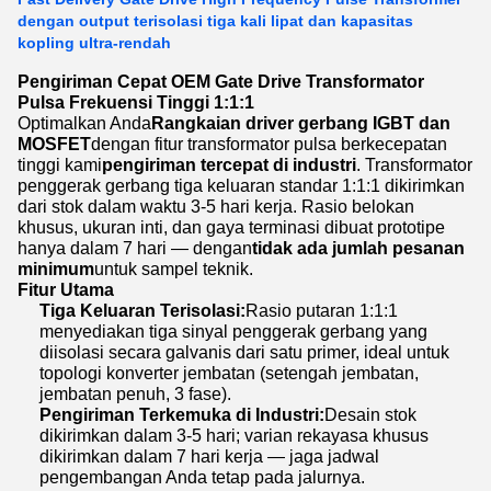
dengan output terisolasi tiga kali lipat dan kapasitas
kopling ultra-rendah
Pengiriman Cepat OEM Gate Drive Transformator
Pulsa Frekuensi Tinggi 1:1:1
Optimalkan Anda
Rangkaian driver gerbang IGBT dan
MOSFET
dengan fitur transformator pulsa berkecepatan
tinggi kami
pengiriman tercepat di industri
. Transformator
penggerak gerbang tiga keluaran standar 1:1:1 dikirimkan
dari stok dalam waktu 3-5 hari kerja. Rasio belokan
khusus, ukuran inti, dan gaya terminasi dibuat prototipe
hanya dalam 7 hari — dengan
tidak ada jumlah pesanan
minimum
untuk sampel teknik.
Fitur Utama
Tiga Keluaran Terisolasi:
Rasio putaran 1:1:1
menyediakan tiga sinyal penggerak gerbang yang
diisolasi secara galvanis dari satu primer, ideal untuk
topologi konverter jembatan (setengah jembatan,
jembatan penuh, 3 fase).
Pengiriman Terkemuka di Industri:
Desain stok
dikirimkan dalam 3-5 hari; varian rekayasa khusus
dikirimkan dalam 7 hari kerja — jaga jadwal
pengembangan Anda tetap pada jalurnya.