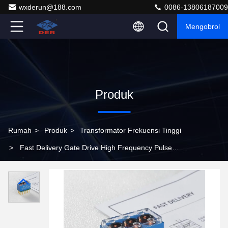
wxderun@188.com
0086-13806187009
Mengobrol
Produk
Rumah
>
Produk
>
Transformator Frekuensi Tinggi
>
Fast Delivery Gate Drive High Frequency Pulse
Transformer dengan output terisolasi tiga kali lipat dan
kapasitas kopling ultra-rendah