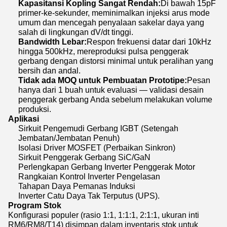
Kapasitansi Kopling Sangat Rendah:
Di bawah 15pF
primer-ke-sekunder, meminimalkan injeksi arus mode
umum dan mencegah penyalaan sakelar daya yang
salah di lingkungan dV/dt tinggi.
Bandwidth Lebar:
Respon frekuensi datar dari 10kHz
hingga 500kHz, mereproduksi pulsa penggerak
gerbang dengan distorsi minimal untuk peralihan yang
bersih dan andal.
Tidak ada MOQ untuk Pembuatan Prototipe:
Pesan
hanya dari 1 buah untuk evaluasi — validasi desain
penggerak gerbang Anda sebelum melakukan volume
produksi.
Aplikasi
Sirkuit Pengemudi Gerbang IGBT (Setengah
Jembatan/Jembatan Penuh)
Isolasi Driver MOSFET (Perbaikan Sinkron)
Sirkuit Penggerak Gerbang SiC/GaN
Perlengkapan Gerbang Inverter Penggerak Motor
Rangkaian Kontrol Inverter Pengelasan
Tahapan Daya Pemanas Induksi
Inverter Catu Daya Tak Terputus (UPS).
Program Stok
Konfigurasi populer (rasio 1:1, 1:1:1, 2:1:1, ukuran inti
RM6/RM8/T14) disimpan dalam inventaris stok untuk