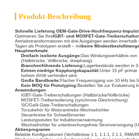
Produkt-Beschreibung
Schnelle Lieferung OEM-Gate-Drive-Hochfrequenz-Impulst
Optimieren Sie Ihre
IGBT- und MOSFET-Gate-Treiberschaltu
Antriebstransformatoren mit drei Ausgängen werden innerhalb 
Tagen als Prototypen erstellt – mit
keine Mindestbestellmeng
Hauptmerkmale
Dreifach isolierte Ausgänge:
Das Windungsverhältnis von 1
(Halbbrücke, Vollbrücke, dreiphasig).
Branchenführende Lieferung:
Lagerbestände werden in 3–
Extrem niedrige Kopplungskapazität:
Unter 15 pF primär 
hohem dV/dt verhindert wird.
Große Bandbreite:
Flacher Frequenzgang von 10 kHz bis 50
Kein MOQ für Prototyping:
Bestellen Sie zur Evaluierung b
Anwendungen
IGBT-Gate-Treiberschaltungen (Halbbrücke/Vollbrücke)
MOSFET-Treiberisolierung (synchrone Gleichrichtung)
SiC/GaN-Gate-Treiberschaltungen
Torzubehör für Motorantriebs-Wechselrichter
Steuerkreise für Schweißinverter
Leistungsstufen für Induktionserwärmung
Wechselrichter für unterbrechungsfreie Stromversorgung (
Aktienprogramm
Beliebte Konfigurationen (Verhältnisse 1:1, 1:1:1, 2:1:1, RM