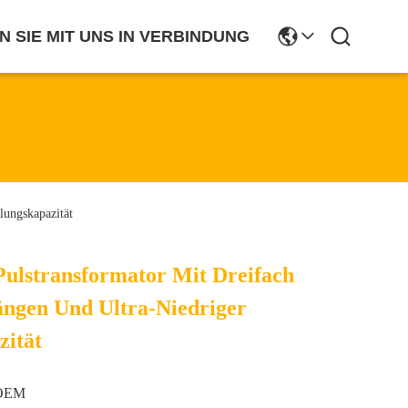
N SIE MIT UNS IN VERBINDUNG
lungskapazität
ulstransformator Mit Dreifach
gängen Und Ultra-Niedriger
zität
OEM