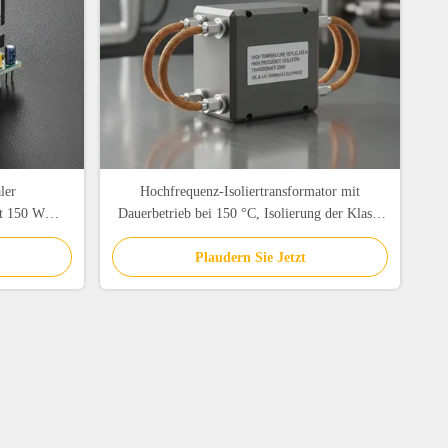
ler
Hochfrequenz-Isoliertransformator mit
it 150 W
Dauerbetrieb bei 150 °C, Isolierung der Klasse
itkern
H (180 °C) und 3000 VAC-Isolierung für Ölgas-
Abgrundeinrichtungen
Plaudern Sie Jetzt