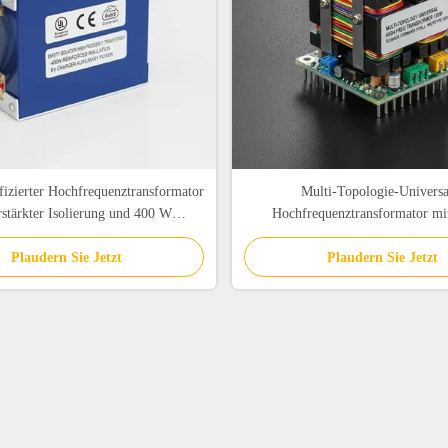
izierter Hochfrequenztransformator
Multi-Topologie-Universa
rstärkter Isolierung und 400 W
Hochfrequenztransformator m
leistung für Ladegeräte für
Nennleistung und PC40 Ferr
Plaudern Sie Jetzt
Elektrofahrzeuge
Plaudern Sie Jetzt