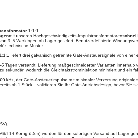
ransformator 1:1:1
ngen
mit unseren Hochgeschwindigkeits-Impulstransformatoren
schnell
von 3–5 Werktagen ab Lager geliefert. Benutzerdefinierte Windungsve
e
für technische Muster.
:1:1 liefert drei galvanisch getrennte Gate-Ansteuersignale von einer 
5 Tagen versandt; Lieferung maßgeschneiderter Varianten innerhalb vo
zu sekundär, wodurch die Gleichtaktstrominjektion minimiert und ein 
0 kHz, der Gate-Ansteuerimpulse mit minimaler Verzerrung originalgetr
ereits ab 1 Stück – validieren Sie Ihr Gate-Antriebsdesign, bevor Sie 
USV).
6/RM8/T14-Kerngrößen) werden für den sofortigen Versand auf Lager geh