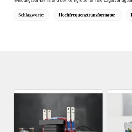
Windungsverhältnis und der Kerngröße, um die Lagerverfügbarke
Schlagworte:
Hochfrequenztransformator