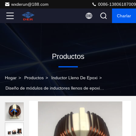
wxderun@188.com
0086-13806187009
Charlar
Productos
Hogar
>
Productos
>
Inductor Lleno De Epoxi
>
Diseño de módulos de inductores llenos de epoxi
protegidos o no protegidos para diseños de circuitos