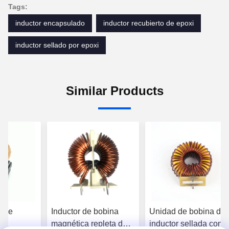
Tags:
inductor encapsulado
inductor recubierto de epoxi
inductor sellado por epoxi
Similar Products
daje
Inductor de bobina
Unidad de bobina de
magnética repleta de
inductor sellada con