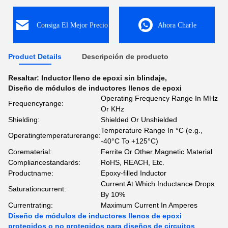
Consiga El Mejor Precio
Ahora Charle
Product Details
Descripción de producto
Resaltar:
Inductor lleno de epoxi sin blindaje
,
Diseño de módulos de inductores llenos de epoxi
Operating Frequency Range In MHz
Frequencyrange:
Or KHz
Shielding:
Shielded Or Unshielded
Temperature Range In °C (e.g.,
Operatingtemperaturerange:
-40°C To +125°C)
Corematerial:
Ferrite Or Other Magnetic Material
Compliancestandards:
RoHS, REACH, Etc.
Productname:
Epoxy-filled Inductor
Current At Which Inductance Drops
Saturationcurrent:
By 10%
Currentrating:
Maximum Current In Amperes
Diseño de módulos de inductores llenos de epoxi
protegidos o no protegidos para diseños de circuitos