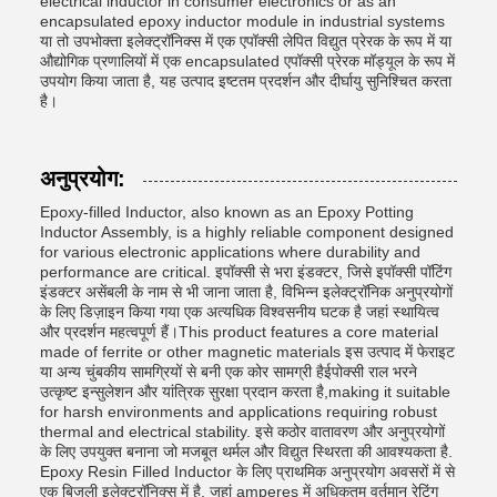
electrical inductor in consumer electronics or as an
encapsulated epoxy inductor module in industrial systems
या तो उपभोक्ता इलेक्ट्रॉनिक्स में एक एपॉक्सी लेपित विद्युत प्रेरक के रूप में या
औद्योगिक प्रणालियों में एक encapsulated एपॉक्सी प्रेरक मॉड्यूल के रूप में
उपयोग किया जाता है, यह उत्पाद इष्टतम प्रदर्शन और दीर्घायु सुनिश्चित करता
है।
अनुप्रयोग:
Epoxy-filled Inductor, also known as an Epoxy Potting
Inductor Assembly, is a highly reliable component designed
for various electronic applications where durability and
performance are critical. इपॉक्सी से भरा इंडक्टर, जिसे इपॉक्सी पॉटिंग
इंडक्टर असेंबली के नाम से भी जाना जाता है, विभिन्न इलेक्ट्रॉनिक अनुप्रयोगों
के लिए डिज़ाइन किया गया एक अत्यधिक विश्वसनीय घटक है जहां स्थायित्व
और प्रदर्शन महत्वपूर्ण हैं।This product features a core material
made of ferrite or other magnetic materials इस उत्पाद में फेराइट
या अन्य चुंबकीय सामग्रियों से बनी एक कोर सामग्री हैईपोक्सी राल भरने
उत्कृष्ट इन्सुलेशन और यांत्रिक सुरक्षा प्रदान करता है,making it suitable
for harsh environments and applications requiring robust
thermal and electrical stability. इसे कठोर वातावरण और अनुप्रयोगों
के लिए उपयुक्त बनाना जो मजबूत थर्मल और विद्युत स्थिरता की आवश्यकता है.
Epoxy Resin Filled Inductor के लिए प्राथमिक अनुप्रयोग अवसरों में से
एक बिजली इलेक्ट्रॉनिक्स में है, जहां amperes में अधिकतम वर्तमान रेटिंग