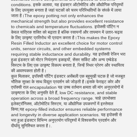
conditions. इसके अलावा, यह इंडक्टर ऑटोमोटिव और औद्योगिक परिदृश्यों
के लिए उपयुक्त बनाता है जहां घटकों को चरम परिस्थितियों के संपर्क में लाया
जाता है।The epoxy potting not only enhances the
mechanical strength but also provides excellent resistance
to chemicals and temperature fluctuations. इपोक्सी पॉटिंग न
केवल यांत्रिक शक्ति को बढ़ाता है बल्कि रसायनों और तापमान में उतार-चढ़ाव
के लिए उत्कृष्ट प्रतिरोध भी प्रदान करता है।This makes the Epoxy
Resin Filled Inductor an excellent choice for motor control
units, sensor circuits, and other embedded systems
requiring stable inductance and durability. यह इपॉक्सी रेजिन भरा
हुआ इंडक्टर को मोटर नियंत्रण इकाइयों, सेंसर सर्किट और अन्य एम्बेडेड
सिस्टम के लिए एक उत्कृष्ट विकल्प बनाता है, जिन्हें स्थिर प्रेरण और स्थायित्व
की आवश्यकता होती है।
कुल मिलाकर, इपॉक्सी पॉटिंग इंडक्टर असेंबली एक बहुमुखी घटक है जो मजबूत
भौतिक सुरक्षा के साथ विद्युत प्रदर्शन को जोड़ती है।इसके फेराइट कोर और
एपॉक्सी राल encapsulation यह उच्च वर्तमान क्षमता की मांग अनुप्रयोगों में
उत्कृष्टता के लिए अनुमति देते हैं, low DC resistance, and stable
operation across a broad frequency range. चाहे उपभोक्ता
इलेक्ट्रॉनिक्स, ऑटोमोटिव सिस्टम, या औद्योगिक उपकरणों में इस्तेमाल
किया,यह epoxy-filled inductor ensures reliable performance
and longevity in diverse application scenarios. यह इपोक्सी से
भरा हुआ इंडक्टर विभिन्न अनुप्रयोग परिदृश्यों में विश्वसनीय प्रदर्शन और
दीर्घायु सुनिश्चित करता है।.