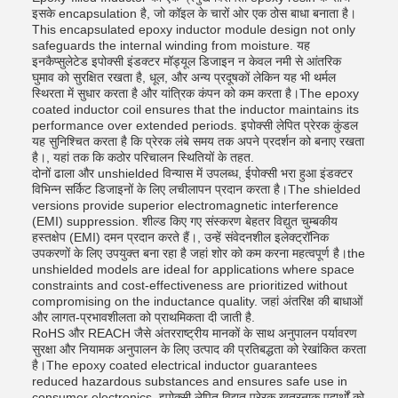
इसके encapsulation है, जो कॉइल के चारों ओर एक ठोस बाधा बनाता है।
This encapsulated epoxy inductor module design not only
safeguards the internal winding from moisture. यह
इनकैप्सुलेटेड इपोक्सी इंडक्टर मॉड्यूल डिजाइन न केवल नमी से आंतरिक
घुमाव को सुरक्षित रखता है, धूल, और अन्य प्रदूषकों लेकिन यह भी थर्मल
स्थिरता में सुधार करता है और यांत्रिक कंपन को कम करता है।The epoxy
coated inductor coil ensures that the inductor maintains its
performance over extended periods. इपोक्सी लेपित प्रेरक कुंडल
यह सुनिश्चित करता है कि प्रेरक लंबे समय तक अपने प्रदर्शन को बनाए रखता
है।, यहां तक कि कठोर परिचालन स्थितियों के तहत.
दोनों ढाला और unshielded विन्यास में उपलब्ध, ईपोक्सी भरा हुआ इंडक्टर
विभिन्न सर्किट डिजाइनों के लिए लचीलापन प्रदान करता है।The shielded
versions provide superior electromagnetic interference
(EMI) suppression. शील्ड किए गए संस्करण बेहतर विद्युत चुम्बकीय
हस्तक्षेप (EMI) दमन प्रदान करते हैं।, उन्हें संवेदनशील इलेक्ट्रॉनिक
उपकरणों के लिए उपयुक्त बना रहा है जहां शोर को कम करना महत्वपूर्ण है।the
unshielded models are ideal for applications where space
constraints and cost-effectiveness are prioritized without
compromising on the inductance quality. जहां अंतरिक्ष की बाधाओं
और लागत-प्रभावशीलता को प्राथमिकता दी जाती है.
RoHS और REACH जैसे अंतरराष्ट्रीय मानकों के साथ अनुपालन पर्यावरण
सुरक्षा और नियामक अनुपालन के लिए उत्पाद की प्रतिबद्धता को रेखांकित करता
है।The epoxy coated electrical inductor guarantees
reduced hazardous substances and ensures safe use in
consumer electronics. इपोक्सी लेपित विद्युत प्रेरक खतरनाक पदार्थों को