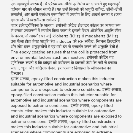
एक महत्वपूर्ण कारक है।ये प्रेरक कम डीसी प्रतिरोध बनाए रखते हुए महत्वपूर्ण
वर्तमान भार को संभाल सकते हैं।यह उन्हें बिजली की आपूर्ति सर्किट, डीसी-डीसी
कन्वर्टर्स, और बैटरी प्रबंधन प्रणालियों में उपयोग के लिए आदर्श बनाता है।जहां
दक्षता और विश्वसनीयता सर्वोपरि हैं.
पावर इलेक्ट्रॉनिक्स के अलावा, इपॉक्सी कोटेड इंडक्टर कॉइल का व्यापक रूप
से संचार उपकरणों में उपयोग किया जाता है इसकी स्थिर ऑपरेटिंग आवृत्ति सीमा
के कारण,जो आमतौर पर कई kilohertz (KHz) से megahertz (MHz)
तक फैला होता हैयह आवृत्ति रेंज inductor को RF सर्किट, सिग्नल फ़िल्टरिंग
और शोर दमन अनुप्रयोगों में प्रभावी ढंग से प्रदर्शन करने की अनुमति देती है।
The epoxy coating ensures that the coil is protected from
environmental factors such as moisture. इपोक्सी कोटिंग यह
सुनिश्चित करती है कि कॉइल को पर्यावरण के कारकों जैसे कि नमी से बचाया
जाए।, धूल, और यांत्रिक कंपन, इस प्रकार डिवाइस के जीवनकाल का
विस्तार।
इसके अलावा, epoxy-filled construction makes this inductor
suitable for automotive and industrial scenarios where
components are exposed to extreme conditions. इसके अलावा,
epoxy-filled construction makes this inductor suitable for
automotive and industrial scenarios where components are
exposed to extreme conditions. इसके अलावा, epoxy-filled
construction makes this inductor suitable for automotive
and industrial scenarios where components are exposed to
extreme conditions. इसके अलावा, epoxy-filled construction
makes this inductor suitable for automotive and industrial
scenarios where components are exposed to extreme