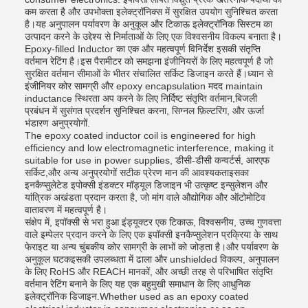
कम करता है और उपभोक्ता इलेक्ट्रॉनिक्स में सुरक्षित उपयोग सुनिश्चित करता
है।यह अनुपालन पर्यावरण के अनुकूल और टिकाऊ इलेक्ट्रॉनिक सिस्टम का
उत्पादन करने के उद्देश्य से निर्माताओं के लिए एक विश्वसनीय विकल्प बनाता है।
Epoxy-filled Inductor का एक और महत्वपूर्ण विनिर्देश इसकी संतृप्ति
वर्तमान रेटिंग है।इस पैरामीटर को समझना इंजीनियरों के लिए महत्वपूर्ण है जो
सुरक्षित वर्तमान सीमाओं के भीतर संचालित सर्किट डिजाइन करते हैं।ध्यान से
इंजीनियर कोर सामग्री और epoxy encapsulation मदद maintain
inductance स्थिरता अप करने के लिए निर्दिष्ट संतृप्ति वर्तमान,बिजली
प्रबंधन में सुसंगत प्रदर्शन सुनिश्चित करना, सिग्नल फ़िल्टरिंग, और ऊर्जा
भंडारण अनुप्रयोगों.
The epoxy coated inductor coil is engineered for high
efficiency and low electromagnetic interference, making it
suitable for use in power supplies, डीसी-डीसी कन्वर्टर्स, आरएफ
सर्किट,और अन्य अनुप्रयोगों सटीक प्रेरण मान की आवश्यकताइसका
इनकैप्सुलेटेड इपोक्सी इंडक्टर मॉड्यूल डिजाइन भी उत्कृष्ट इन्सुलेशन और
यांत्रिक अखंडता प्रदान करता है, जो मांग वाले औद्योगिक और ऑटोमोटिव
वातावरण में महत्वपूर्ण है।
संक्षेप में, इपॉक्सी से भरा हुआ इंड्यूक्टर एक टिकाऊ, विश्वसनीय, उच्च गुणवत्ता
वाले इम्पेलर प्रदान करने के लिए एक इपॉक्सी इनकैप्सुलेशन प्रक्रिया के साथ
फेराइट या अन्य चुंबकीय कोर सामग्री के लाभों को जोड़ता है।और पर्यावरण के
अनुकूल घटकइसकी उपलब्धता में ढाला और unshielded विकल्प, अनुपालन
के लिए RoHS और REACH मानकों, और अच्छी तरह से परिभाषित संतृप्ति
वर्तमान रेटिंग बनाने के लिए यह एक बहुमुखी समाधान के लिए आधुनिक
इलेक्ट्रॉनिक डिजाइन.Whether used as an epoxy coated