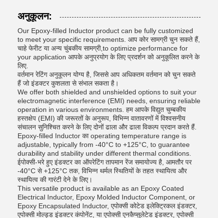
अनुकूलन:
Our Epoxy-filled Inductor product can be fully customized
to meet your specific requirements. आप कोर सामग्री चुन सकते हैं,
चाहे फेरीट या अन्य चुंबकीय सामग्री,to optimize performance for
your application आपके अनुप्रयोग के लिए प्रदर्शन को अनुकूलित करने के
लिए.
वर्तमान रेटिंग अनुकूलन योग्य है, जिससे आप अधिकतम वर्तमान को चुन सकते
हैं जो इंडक्टर कुशलता से संभाल सकता है।
We offer both shielded and unshielded options to suit your
electromagnetic interference (EMI) needs, ensuring reliable
operation in various environments. हम आपके विद्युत चुम्बकीय
हस्तक्षेप (EMI) की जरूरतों के अनुरूप, विभिन्न वातावरणों में विश्वसनीय
संचालन सुनिश्चित करने के लिए दोनों ढाला और ढाला विकल्प प्रदान करते हैं.
Epoxy-filled Inductor का operating temperature range is
adjustable, typically from -40°C to +125°C, to guarantee
durability and stability under different thermal conditions.
ईपोक्सी-भरे हुए इंडक्टर का ऑपरेटिंग तापमान रेंज समायोज्य है, आमतौर पर
-40°C से +125°C तक, विभिन्न थर्मल स्थितियों के तहत स्थायित्व और
स्थायित्व की गारंटी देने के लिए।
This versatile product is available as an Epoxy Coated
Electrical Inductor, Epoxy Molded Inductor Component, or
Epoxy Encapsulated Inductor, एपोक्सी कोटेड इलेक्ट्रिकल इंडक्टर,
एपोक्सी मोल्ड्ड इंडक्टर कंपोनेंट, या एपोक्सी एनकैप्सुलेटेड इंडक्टर, एपोक्सी