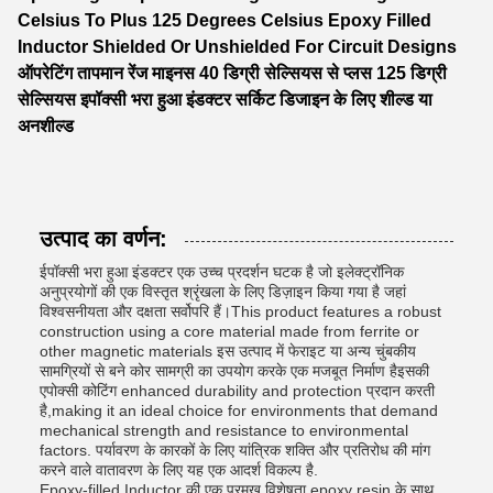
Celsius To Plus 125 Degrees Celsius Epoxy Filled
Inductor Shielded Or Unshielded For Circuit Designs
ऑपरेटिंग तापमान रेंज माइनस 40 डिग्री सेल्सियस से प्लस 125 डिग्री
सेल्सियस इपॉक्सी भरा हुआ इंडक्टर सर्किट डिजाइन के लिए शील्ड या
अनशील्ड
उत्पाद का वर्णन:
ईपॉक्सी भरा हुआ इंडक्टर एक उच्च प्रदर्शन घटक है जो इलेक्ट्रॉनिक
अनुप्रयोगों की एक विस्तृत श्रृंखला के लिए डिज़ाइन किया गया है जहां
विश्वसनीयता और दक्षता सर्वोपरि हैं।This product features a robust
construction using a core material made from ferrite or
other magnetic materials इस उत्पाद में फेराइट या अन्य चुंबकीय
सामग्रियों से बने कोर सामग्री का उपयोग करके एक मजबूत निर्माण हैइसकी
एपोक्सी कोटिंग enhanced durability and protection प्रदान करती
है,making it an ideal choice for environments that demand
mechanical strength and resistance to environmental
factors. पर्यावरण के कारकों के लिए यांत्रिक शक्ति और प्रतिरोध की मांग
करने वाले वातावरण के लिए यह एक आदर्श विकल्प है.
Epoxy-filled Inductor की एक प्रमुख विशेषता epoxy resin के साथ