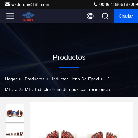
wxderun@188.com
0086-13806187009
Charlar
Productos
Hogar
>
Productos
>
Inductor Lleno De Epoxi
>
2
MHz a 25 MHz Inductor lleno de epoxi con resistencia a
la humedad del material del núcleo de ferrita