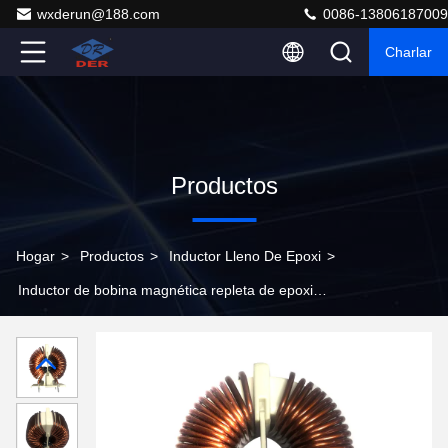
wxderun@188.com
0086-13806187009
Charlar
Productos
Hogar
>
Productos
>
Inductor Lleno De Epoxi
>
Inductor de bobina magnética repleta de epoxi
Resistencia DC para dispositivos electrónicos