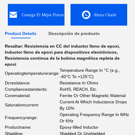
Consiga El Mejor Precio
Ahora Charle
Product Details
Descripción de producto
Resaltar:
Resistencia en CC del inductor lleno de epoxi
,
Inductor lleno de epoxi para dispositivos electrónicos
,
Resistencia continua de la bobina magnética repleta de
epoxi
Temperature Range In °C (e.g.,
Operatingtemperaturerange:
-40°C To +125°C)
Dcresistance:
Resistance In Ohms
Compliancestandards:
RoHS, REACH, Etc.
Corematerial:
Ferrite Or Other Magnetic Material
Current At Which Inductance Drops
Saturationcurrent:
By 10%
Operating Frequency Range In MHz
Frequencyrange:
Or KHz
Productname:
Epoxy-filled Inductor
Shielding:
Shielded Or Unshielded