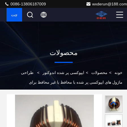
0086-13806187009
wxderun@188.com
چت
محصولات
خونه
>
محصولات
>
ایپوکسی پر شده اندوکتور
>
طراحی
ماژول های ایپوکسی پر شده با محافظ یا غیر محافظ برای
طرح های مدار