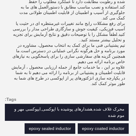
شده و رطوبت مطابقت دارد تا عملکرد مطلوب را حفظ
کند.استفاده و نصب مناسب مطابق با دستورالعمل های ما به
جلوگیری از آسیب و اطمینان از قابلیت اطمینان طولانی مدت
کمک می کند.
برای رفع مشکلات رایج مانند تغییرات غیرمنتظره ای در حثیت یا
آسیب فیزیکی، کیفیت جوش و سازگاری طراحی مدار را بررسی
کنید.لطفاً مشکل را با توضیحات دقیق و نتایج آزمایش برای تجزیه
و تحلیل بیشتر مستند کنید..
تیم پشتیبانی فنی ما برای کمک به انتخاب محصول، مشاوره در
مورد برنامه و حل هرگونه نگرانی عملیاتی در دسترس است.ما
همچنین گزینه های سفارشی سازی را برای پاسخگویی به نیازهای
خاص برنامه ارائه می دهیم.
علاوه بر این ، ما خدمات جامع از جمله ارزیابی محصول ، آزمایش
قابلیت اطمینان و پشتیبانی از برنامه را ارائه می دهیم تا به شما
در یکپارچه سازی انژکتورهای پر از اپوکسی در طرح های شما به
طور موثر کمک کند.
Tags:
محرک غلاف شده,هشدارهای پوشیده با اپوکسی,ایپوکسی مهر و
موم شده
epoxy sealed inductor
epoxy coated inductor