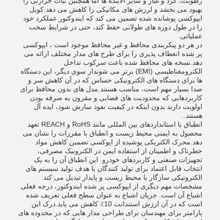
رطوبت، گرد و غبار و سایر آلاینده ها اما همچنین ثبات حرارتی را
بهبود می بخشد و لرزش های مکانیکی را کاهش می دهد.کویل
ایپوکسی پوشانده شده تضمین می کند که ایندوکتور عملکرد خود
را در طول دوره های طولانی حفظ کند، حتی در شرایط سخت
عملیاتی.
در هر دو پیکربندی محافظ و غیر محافظ موجود است ، ایپوکسی
پر شده انعطاف پذیری را برای طرح های مدار مختلف ارائه می
دهد.نسخه های محافظ شده باعث سرکوب تداخل
الکترومغناطیسی (EMI) برتر می شونداز سوی دیگر، این دستگاه
ها برای دستگاه های الکترونیکی حساس که در آن کاهش سر و
صدا بسیار مهم است، مناسب هستند.مدل های بدون محافظ برای
کاربردهایی که محدودیت های فضایی و مقرون به صرفه بودن
اولویت دارند بدون اینکه در کیفیت نفوذ سازش شود، ایده آل
هستند..
انطباق با استانداردهای بین المللی مانند RoHS و REACH تعهد
محصول به ایمنی محیط زیست و انطباق با مقررات را نشان می
دهد.محرک الکتریکی پوشیده از اپوکسی تضمین کاهش مواد
خطرناک و اطمینان از استفاده ایمن در الکترونیک مصرفی،
تجهیزات صنعتی و کاربردهای خودرو. این انطباق آن را به یک
انتخاب قابل اعتماد برای تولید کنندگان با هدف تولید سیستم های
الکترونیکی سازگار با محیط زیست و پایدار تبدیل می کند.
مشخصات مهم دیگری از ایپوکسی پر شده ایندوکتور، درجه فعلی
اشباع آن است. جریان اشباع به عنوان سطح فعلی تعریف شده
است که در آن ارزش استندانت 10٪ کاهش می یابد.درک این
پارامتر برای مهندسان برای طراحی مدار هایی که در محدوده های