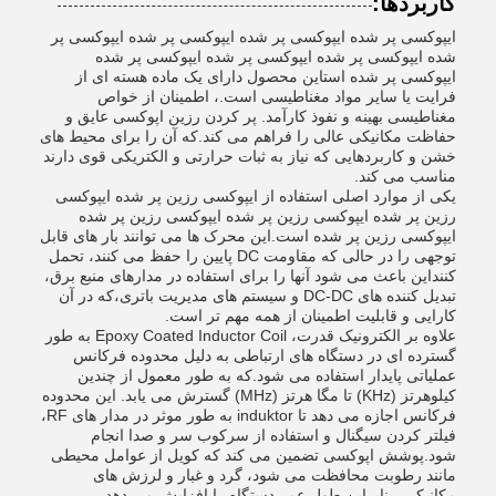
کاربردها:
ایپوکسی پر شده ایپوکسی پر شده ایپوکسی پر شده ایپوکسی پر
شده ایپوکسی پر شده ایپوکسی پر شده ایپوکسی پر شده
ایپوکسی پر شده استاین محصول دارای یک ماده هسته ای از
فرایت یا سایر مواد مغناطیسی است.، اطمینان از خواص
مغناطیسی بهینه و نفوذ کارآمد. پر کردن رزین اپوکسی عایق و
حفاظت مکانیکی عالی را فراهم می کند.که آن را برای محیط های
خشن و کاربردهایی که نیاز به ثبات حرارتی و الکتریکی قوی دارند
مناسب می کند.
یکی از موارد اصلی استفاده از ایپوکسی رزین پر شده ایپوکسی
رزین پر شده ایپوکسی رزین پر شده ایپوکسی رزین پر شده
ایپوکسی رزین پر شده است.این محرک ها می توانند بار های قابل
توجهی را در حالی که مقاومت DC پایین را حفظ می کنند، تحمل
کننداین باعث می شود آنها را برای استفاده در مدارهای منبع برق،
تبدیل کننده های DC-DC و سیستم های مدیریت باتری،که در آن
کارایی و قابلیت اطمینان از همه مهم تر است.
علاوه بر الکترونیک قدرت، Epoxy Coated Inductor Coil به طور
گسترده ای در دستگاه های ارتباطی به دلیل محدوده فرکانس
عملیاتی پایدار استفاده می شود.که به طور معمول از چندین
کیلوهرتز (KHz) تا مگا هرتز (MHz) گسترش می یابد. این محدوده
فرکانس اجازه می دهد تا induktor به طور موثر در مدار های RF،
فیلتر کردن سیگنال و استفاده از سرکوب سر و صدا انجام
شود.پوشش اپوکسی تضمین می کند که کویل از عوامل محیطی
مانند رطوبت محافظت می شود، گرد و غبار و لرزش های
مکانیکی، بنابراین طول عمر دستگاه را افزایش می دهد.