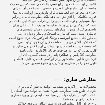
علاوه بر این، ساخت پر از اپوکسی باعث می شود که این محرک
مناسب برای سناریوهای خودرو و صنعتی باشد که در آن اجزای
اجزاء در معرض شرایط شدید قرار دارند.پوتین اپوکسی نه تنها
قدرت مکانیکی را افزایش می دهد بلکه مقاومت عالی در برابر
مواد شیمیایی و نوسانات دمایی را نیز فراهم می کنداین باعث می
شود که ایپوکسی رزین پر شده ایندوکتور یک انتخاب عالی برای
واحدهای کنترل موتور، مدارهای سنسور و سایر سیستم های
جاسازی شده است که نیاز به استحکام پایدار و دوام دارند.
به طور کلی، مجمع ایپوکسی پوتینگ اندوکتور یک جزء متنوع است
که عملکرد الکتریکی را با حفاظت فیزیکی قوی ترکیب می
کند.هسته فریت و انسداد رزین اپوکسی آن را قادر می سازد در
کاربردهایی که نیاز به ظرفیت جریان بالا دارند، عالی باشد،
مقاومت DC پایین و عملکرد پایدار در طیف گسترده ای از
فرکانس ها.این استندکتور پر از اپوکسی عملکرد قابل اعتماد و
طول عمر را در سناریوهای کاربردی متنوع تضمین می کند.
سفارشی سازی:
محصولات ما از اگزید پر شده می توانند به طور کامل برای
نیازهای خاص شما سفارشی شوند. شما می توانید مواد اصلی را
انتخاب کنید، آیا فرایت یا سایر مواد مغناطیسی،برای بهینه سازی
عملکرد برای برنامه شما.
نرخ جریان قابل تنظیم است، به شما امکان می دهد حداکثر