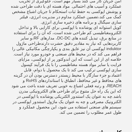
امن جریان کار می کنند بسیار مهم است، جلوگیری از تخریب
عملکرد و آسیب های احتمالی. مواد هسته ای با دقت طراحی شده
و پوشش اپوکسی به حفظ ثبات استحکام تا جریان اشباع مشخص
کمک می کند،تضمین عملکرد مداوم در مدیریت انرژی، فیلتر
سازی سیگنال و برنامه های ذخیره سازی انرژی.
کویل استوانه ای پوشانده با اپوکسی برای کارایی بالا و تداخل
الکترومغناطیسی کم طراحی شده است، که آن را برای استفاده
در منابع برق، تبدیل کننده های DC-DC، مدارهای RF،و سایر
کاربردهایی که نیاز به مقادیر دقیق حشرت دارندطراحی ماژول
induktor اپوکسی آن نیز عایق بندی و یکپارچگی مکانیکی عالی را
فراهم می کند که در محیط های صنعتی و خودرو مورد نیاز است.
خلاصه ای از این است که این اندوکتور پر از اپوکسی، مزایای
فرایت یا سایر مواد هسته مغناطیسی را با یک فرآیند کپسول
سازی اپوکسی ترکیب می کند تا یک محصول با دوام، قابل
اعتماد،و جزء سازگار با محیط زیستدر دسترس بودن آن در گزینه
های محافظ و غیر محافظ، انطباق با استانداردهای RoHS و
REACH، و رتبه فعلی اشباع به خوبی تعریف شده باعث می شود
که این یک راه حل متنوع برای طراحی های الکترونیکی مدرن
باشد.چه به عنوان یک استندور الکتریکی پوشانده با اپوکسی در
الکترونیک مصرفی و چه به عنوان یک ماژول استندور اپوکسی در
سیستم های صنعتی استفاده می شود، این محصول عملکرد و
طول عمر مطلوب را تضمین می کند.