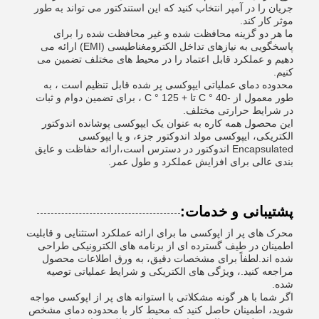
جریان را در آمپر انتخاب کنید که این استندکتور می تواند به طور
موثر کار کند.
ما هر دو گزینه محافظت شده و غیر محافظت شده را برای
پاسخگویی به نیازهای تداخل الکترومغناطیسی (EMI) ارائه می
دهیم و عملکرد قابل اعتماد را در محیط های مختلف تضمین می
کنیم.
محدوده دمای عملیاتی ایپوکسی پر شده قابل تنظیم است ، به
طور معمول از -40 ° C تا + 125 ° C ، برای تضمین دوام و ثبات
در شرایط حرارتی مختلف.
این محصول همه کاره به عنوان یک ایپوکسی پوشانده اندوکتور
الکتریکی، ایپوکسی مولد اندوکتور جزء، و یا ایپوکسی
Encapsulated اندوکتور در دسترس است،ارائه حفاظت و عایق
بندی عالی برای افزایش عملکرد و طول عمر.
پشتیبانی و خدمات:
محرک های پر از اپوکسی ما برای ارائه عملکرد استثنایی و قابلیت
اطمینان در طیف گسترده ای از برنامه های الکترونیکی طراحی
شده اند.لطفاً برای مشخصات دقیق، به ورق اطلاعات محصول
مراجعه کنید.، ویژگی های الکتریکی و شرایط عملیاتی توصیه
شده.
اگر شما با هر گونه مشکلاتی با استوانه های پر از اپوکسی مواجه
شوید، اطمینان حاصل کنید که محیط کار با محدوده دمای مشخص