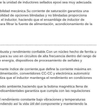
ue la unidad de inductores sellados epoxi sea muy adecuada
abilidad mecánica.Su corriente de saturación garantiza una
bilidad de opciones blindadas y no blindadas proporciona
 el inductor, haciendo que el ensamblaje de inductor de
ra filtrar la fuente de alimentación, acondicionamiento de la
obusta y rendimiento confiable.Con un núcleo hecho de ferrita u
ara su uso en circuitos de alta frecuencia dentro del rango de
 energía, dispositivos de procesamiento de señales y
onante índice de corriente,que define la corriente máxima en
alimentación, convertidores CC-CC y electrónica automotriz
tiza que el inductor mantenga el rendimiento en condiciones
 medio ambiente,haciendo que la bobina magnética llena de
ioambientales garantiza que cumpla con las regulaciones
el rendimiento constante bajo vibraciones y temperaturas
endiendo así la vida útil del componente y manteniendo la