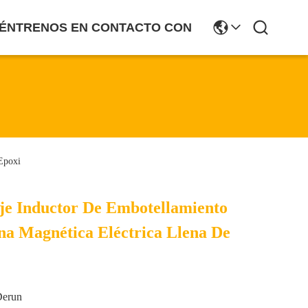
ÉNTRENOS EN CONTACTO CON
Epoxi
aje Inductor De Embotellamiento
na Magnética Eléctrica Llena De
Derun