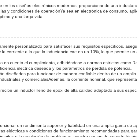
e en los diseños electrónicos modernos, proporcionando una inductanci
as y condiciones de operaciónYa sea en electrónica de consumo, apli
ptimo y una larga vida.
mente personalizado para satisfacer sus requisitos específicos, aseg
 la corriente a la que la inductancia cae en un 10%, lo que permite un 
do en cuenta el cumplimiento, adhiriéndose a normas estrictas como
ficiencia eléctrica deseada y los parámetros de pérdida de potencia.
n diseñados para funcionar de manera confiable dentro de un amplio 
 industriales y comercialesAdemás, la corriente nominal, que represen
recibe un inductor lleno de epoxi de alta calidad adaptado a sus espe
orcionar un rendimiento superior y fiabilidad en una amplia gama de ap
ticas eléctricas y condiciones de funcionamiento recomendadas para ga
ircuitos o la resolución de problemas, nuestro equipo de soporte técnic