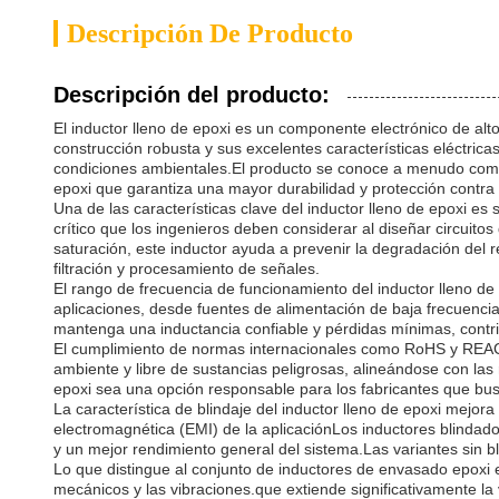
Descripción De Producto
Descripción del producto:
El inductor lleno de epoxi es un componente electrónico de alt
construcción robusta y sus excelentes características eléctrica
condiciones ambientales.El producto se conoce a menudo como u
epoxi que garantiza una mayor durabilidad y protección contra 
Una de las características clave del inductor lleno de epoxi es 
crítico que los ingenieros deben considerar al diseñar circuito
saturación, este inductor ayuda a prevenir la degradación del re
filtración y procesamiento de señales.
El rango de frecuencia de funcionamiento del inductor lleno de 
aplicaciones, desde fuentes de alimentación de baja frecuenci
mantenga una inductancia confiable y pérdidas mínimas, contrib
El cumplimiento de normas internacionales como RoHS y REACH e
ambiente y libre de sustancias peligrosas, alineándose con las
epoxi sea una opción responsable para los fabricantes que bus
La característica de blindaje del inductor lleno de epoxi mejor
electromagnética (EMI) de la aplicaciónLos inductores blindado
y un mejor rendimiento general del sistema.Las variantes sin 
Lo que distingue al conjunto de inductores de envasado epoxi 
mecánicos y las vibraciones.que extiende significativamente la v