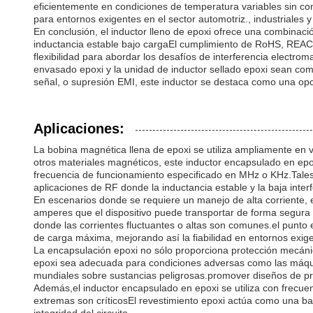
eficientemente en condiciones de temperatura variables sin c
para entornos exigentes en el sector automotriz., industriales 
En conclusión, el inductor lleno de epoxi ofrece una combinaci
inductancia estable bajo cargaEl cumplimiento de RoHS, REACH 
flexibilidad para abordar los desafíos de interferencia elect
envasado epoxi y la unidad de inductor sellado epoxi sean comp
señal, o supresión EMI, este inductor se destaca como una opció
Aplicaciones:
La bobina magnética llena de epoxi se utiliza ampliamente en v
otros materiales magnéticos, este inductor encapsulado en epo
frecuencia de funcionamiento especificado en MHz o KHz.Tales
aplicaciones de RF donde la inductancia estable y la baja inter
En escenarios donde se requiere un manejo de alta corriente, e
amperes que el dispositivo puede transportar de forma segura 
donde las corrientes fluctuantes o altas son comunes.el punto
de carga máxima, mejorando así la fiabilidad en entornos exig
La encapsulación epoxi no sólo proporciona protección mecánic
epoxi sea adecuada para condiciones adversas como las máqu
mundiales sobre sustancias peligrosas.promover diseños de p
Además,el inductor encapsulado en epoxi se utiliza con frecuen
extremas son críticosEl revestimiento epoxi actúa como una bar