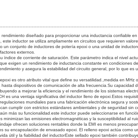
o rendimiento diseñado para proporcionar una inductancia confiable en 
s, este inductor se utiliza ampliamente en circuitos que requieren valor
n conjunto de inductores de potería epoxi o una unidad de inductores
factores externos.
su índice de corriente de saturación. Este parámetro indica el nivel act
s que exigen un rendimiento de inductancia constante en condiciones de a
ndimiento y asegura la estabilidad del circuito general, por lo que es 
epoxi es otro atributo vital que define su versatilidad.,medida en MHz
a hasta dispositivos de comunicación de alta frecuencia.Su capacidad 
uyendo a mejorar la eficiencia y el rendimiento de los sistemas electr
s una ventaja significativa del inductor lleno de epoxi.Estos requisi
 regulaciones mundiales para una fabricación electrónica segura y sos
can cumplir con estrictos estándares ambientales y de seguridad sin c
a aún más su funcionalidad.este inductor puede seleccionarse en función
s minimizan las emisiones electromagnéticas y la susceptibilidad al rui
blindaje ofrecen soluciones rentables donde la EMI es menos preocupan
es su encapsulación de envasado epoxi. El relleno epoxi actúa como un
ida útil y la fiabilidad del inductorEste sellado epoxi también contribuy