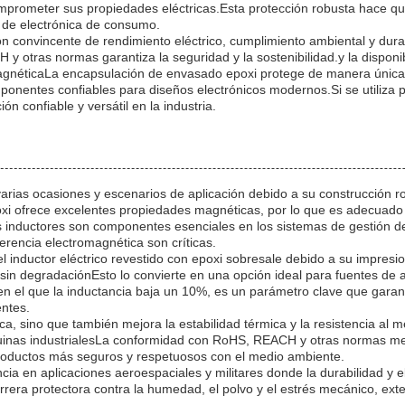
omprometer sus propiedades eléctricas.Esta protección robusta hace q
y de electrónica de consumo.
ón convincente de rendimiento eléctrico, cumplimiento ambiental y dur
y otras normas garantiza la seguridad y la sostenibilidad.y la disponi
romagnéticaLa encapsulación de envasado epoxi protege de manera única
onentes confiables para diseños electrónicos modernos.Si se utiliza pa
n confiable y versátil en la industria.
arias ocasiones y escenarios de aplicación debido a su construcción r
xi ofrece excelentes propiedades magnéticas, por lo que es adecuado p
 inductores son componentes esenciales en los sistemas de gestión de
ferencia electromagnética son críticas.
l inductor eléctrico revestido con epoxi sobresale debido a su impresi
sin degradaciónEsto lo convierte en una opción ideal para fuentes de 
 en el que la inductancia baja un 10%, es un parámetro clave que garan
entes.
a, sino que también mejora la estabilidad térmica y la resistencia al
inas industrialesLa conformidad con RoHS, REACH y otras normas med
roductos más seguros y respetuosos con el medio ambiente.
cia en aplicaciones aeroespaciales y militares donde la durabilidad y 
rera protectora contra la humedad, el polvo y el estrés mecánico, ext