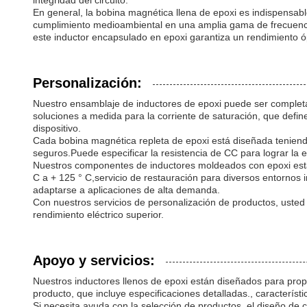
integridad del circuito.
En general, la bobina magnética llena de epoxi es indispensabl
cumplimiento medioambiental en una amplia gama de frecuenci
este inductor encapsulado en epoxi garantiza un rendimiento ó
Personalización:
Nuestro ensamblaje de inductores de epoxi puede ser completa
soluciones a medida para la corriente de saturación, que define
dispositivo.
Cada bobina magnética repleta de epoxi está diseñada tenien
seguros.Puede especificar la resistencia de CC para lograr la e
Nuestros componentes de inductores moldeados con epoxi está
C a + 125 ° C,servicio de restauración para diversos entornos
adaptarse a aplicaciones de alta demanda.
Con nuestros servicios de personalización de productos, usted 
rendimiento eléctrico superior.
Apoyo y servicios:
Nuestros inductores llenos de epoxi están diseñados para prop
producto, que incluye especificaciones detalladas., caracterís
Si necesita ayuda con la selección de productos, el diseño de c