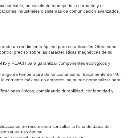
a confiable, un excelente manejo de la corriente,y el
caciones industriales o sistemas de comunicación avanzados,
urando un rendimiento óptimo para su aplicación.Ofrecemos
control preciso sobre las características magnéticas de su
 RoHS y REACH para garantizar componentes ecológicos y
rango de temperatura de funcionamiento, típicamente de -40 °
ta la corriente máxima en amperes, se puede personalizar para
cificaciones únicas, combinando durabilidad, conformidad y
licaciones.Se recomienda consultar la ficha de datos del
rantizar un uso óptimo.
o está disponible para brindarle orientación