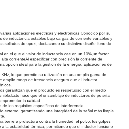
varias aplicaciones eléctricas y electrónicas.Conocido por su
es de inductancia estables bajo cargas de corriente variables y
 sellados de epoxi, destacando su distintivo diseño lleno de
ual en el que el valor de inductancia cae en un 10%,un factor
lta corrienteAl especificar con precisión la corriente de
una opción ideal para la gestión de la energía.,aplicaciones de
 o KHz, lo que permite su utilización en una amplia gama de
de amplio rango de frecuencia asegura que el inductor
ónicos.
tos garantizan que el producto es respetuoso con el medio
tenible.Esto hace que el ensamblaje de inductores de potería
omprometer la calidad.
 de los requisitos específicos de interferencia
do externo, garantizando una integridad de la señal más limpia
te.
a barrera protectora contra la humedad, el polvo, los golpes
e a la estabilidad térmica, permitiendo que el inductor funcione