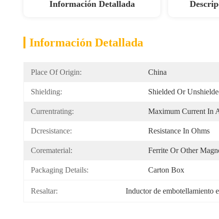
Información Detallada
Descrip
Información Detallada
Place Of Origin:
China
Shielding:
Shielded Or Unshield
Currentrating:
Maximum Current In 
Dcresistance:
Resistance In Ohms
Corematerial:
Ferrite Or Other Magne
Packaging Details:
Carton Box
Resaltar:
Inductor de embotellamiento ep