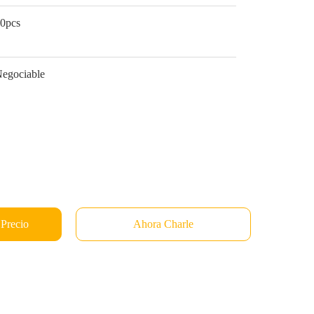
0pcs
egociable
 Precio
Ahora Charle