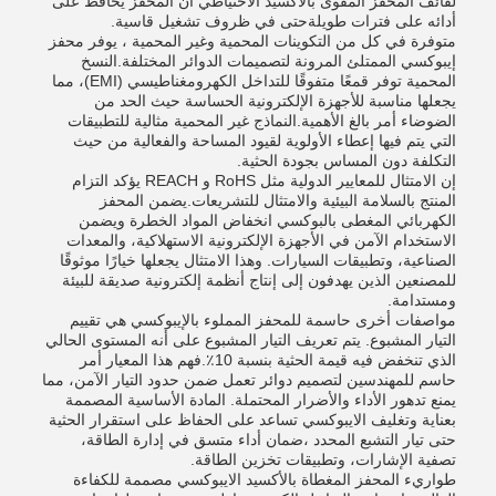
لفائف المحفز المقوى بالأكسيد الاحتياطي أن المحفز يحافظ على
أدائه على فترات طويلةحتى في ظروف تشغيل قاسية.
متوفرة في كل من التكوينات المحمية وغير المحمية ، يوفر محفز
إيبوكسي الممتلئ المرونة لتصميمات الدوائر المختلفة.النسخ
المحمية توفر قمعًا متفوقًا للتداخل الكهرومغناطيسي (EMI)، مما
يجعلها مناسبة للأجهزة الإلكترونية الحساسة حيث الحد من
الضوضاء أمر بالغ الأهمية.النماذج غير المحمية مثالية للتطبيقات
التي يتم فيها إعطاء الأولوية لقيود المساحة والفعالية من حيث
التكلفة دون المساس بجودة الحثية.
إن الامتثال للمعايير الدولية مثل RoHS و REACH يؤكد التزام
المنتج بالسلامة البيئية والامتثال للتشريعات.يضمن المحفز
الكهربائي المغطى بالبوكسي انخفاض المواد الخطرة ويضمن
الاستخدام الآمن في الأجهزة الإلكترونية الاستهلاكية، والمعدات
الصناعية، وتطبيقات السيارات. وهذا الامتثال يجعلها خيارًا موثوقًا
للمصنعين الذين يهدفون إلى إنتاج أنظمة إلكترونية صديقة للبيئة
ومستدامة.
مواصفات أخرى حاسمة للمحفز المملوء بالإيبوكسي هي تقييم
التيار المشبوع. يتم تعريف التيار المشبوع على أنه المستوى الحالي
الذي تنخفض فيه قيمة الحثية بنسبة 10٪.فهم هذا المعيار أمر
حاسم للمهندسين لتصميم دوائر تعمل ضمن حدود التيار الآمن، مما
يمنع تدهور الأداء والأضرار المحتملة. المادة الأساسية المصممة
بعناية وتغليف الايبوكسي تساعد على الحفاظ على استقرار الحثية
حتى تيار التشبع المحدد ،ضمان أداء متسق في إدارة الطاقة،
تصفية الإشارات، وتطبيقات تخزين الطاقة.
طواريء المحفز المغطاة بالأكسيد الايبوكسي مصممة للكفاءة