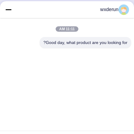
wxderun
11:11 AM
Good day, what product are you looking for?
Wuxi Derun Electron Co., Ltd
wxderun@188.com
0086-13806187009
حديقة غانغشيا الصناعية ، مدينة دونغغانغ ، مقاطعة شيشان ،
مدينة ووشي ، الصين