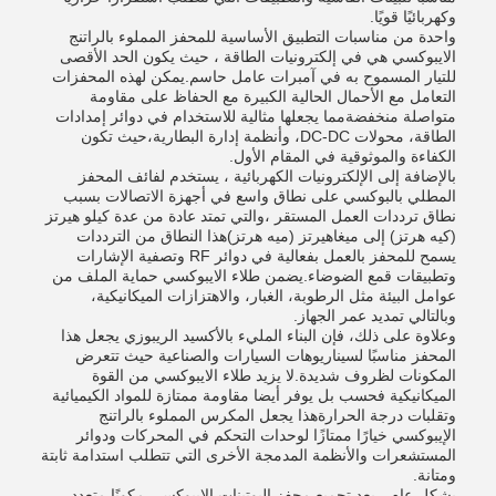
وكهربائيًا قويًا.
واحدة من مناسبات التطبيق الأساسية للمحفز المملوء بالراتنج
الايبوكسي هي في إلكترونيات الطاقة ، حيث يكون الحد الأقصى
للتيار المسموح به في آمبرات عامل حاسم.يمكن لهذه المحفزات
التعامل مع الأحمال الحالية الكبيرة مع الحفاظ على مقاومة
متواصلة منخفضةمما يجعلها مثالية للاستخدام في دوائر إمدادات
الطاقة، محولات DC-DC، وأنظمة إدارة البطارية،حيث تكون
الكفاءة والموثوقية في المقام الأول.
بالإضافة إلى الإلكترونيات الكهربائية ، يستخدم لفائف المحفز
المطلي بالبوكسي على نطاق واسع في أجهزة الاتصالات بسبب
نطاق ترددات العمل المستقر ،والتي تمتد عادة من عدة كيلو هيرتز
(كيه هرتز) إلى ميغاهيرتز (ميه هرتز)هذا النطاق من الترددات
يسمح للمحفز بالعمل بفعالية في دوائر RF وتصفية الإشارات
وتطبيقات قمع الضوضاء.يضمن طلاء الايبوكسي حماية الملف من
عوامل البيئة مثل الرطوبة، الغبار، والاهتزازات الميكانيكية،
وبالتالي تمديد عمر الجهاز.
وعلاوة على ذلك، فإن البناء المليء بالأكسيد الريبوزي يجعل هذا
المحفز مناسبًا لسيناريوهات السيارات والصناعية حيث تتعرض
المكونات لظروف شديدة.لا يزيد طلاء الايبوكسي من القوة
الميكانيكية فحسب بل يوفر أيضا مقاومة ممتازة للمواد الكيميائية
وتقلبات درجة الحرارةهذا يجعل المكرس المملوء بالراتنج
الإيبوكسي خيارًا ممتازًا لوحدات التحكم في المحركات ودوائر
المستشعرات والأنظمة المدمجة الأخرى التي تتطلب استدامة ثابتة
ومتانة.
بشكل عام ، يعد تجميع محفز البوتينات الايبوكسي مكونًا متعدد