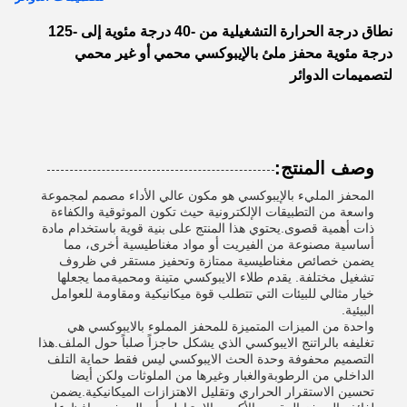
نطاق درجة الحرارة التشغيلية من -40 درجة مئوية إلى -125
درجة مئوية محفز ملئ بالإيبوكسي محمي أو غير محمي
لتصميمات الدوائر
وصف المنتج:
المحفز المليء بالإيبوكسي هو مكون عالي الأداء مصمم لمجموعة
واسعة من التطبيقات الإلكترونية حيث تكون الموثوقية والكفاءة
ذات أهمية قصوى.يحتوي هذا المنتج على بنية قوية باستخدام مادة
أساسية مصنوعة من الفيريت أو مواد مغناطيسية أخرى، مما
يضمن خصائص مغناطيسية ممتازة وتحفيز مستقر في ظروف
تشغيل مختلفة. يقدم طلاء الايبوكسي متينة ومحميةمما يجعلها
خيار مثالي للبيئات التي تتطلب قوة ميكانيكية ومقاومة للعوامل
البيئية.
واحدة من الميزات المتميزة للمحفز المملوء بالايبوكسي هي
تغليفه بالراتنج الايبوكسي الذي يشكل حاجزاً صلباً حول الملف.هذا
التصميم محفوفة وحدة الحث الايبوكسي ليس فقط حماية التلف
الداخلي من الرطوبةوالغبار وغيرها من الملوثات ولكن أيضا
تحسين الاستقرار الحراري وتقليل الاهتزازات الميكانيكية.يضمن