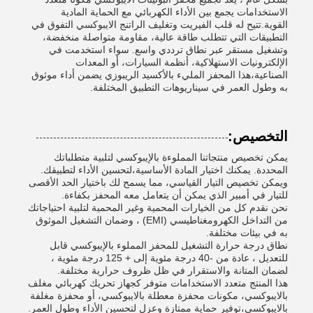
الاستخدامات يجمع بين الأداء الكهربائي مع الحماية المادية
القوية.تتيح له قلب الفيريت وتغليف الراتنج الايبوكسي التفوق في
التطبيقات التي تتطلب طاقة عالية، مقاومة متواصلة منخفضة،
وتشغيل مستقر عبر نطاق ترددي واسع. سواء استخدمت في
الإلكترونيات الاستهلاكية، أنظمة السيارات، أو المعدات
الصناعية،هذا المحفز المليء بالأكسيد الريبوزي يضمن أداء موثوق
به وطول العمر في سيناريوهات التطبيق المختلفة.
التخصيص:
يمكن تخصيص منتجاتنا المملوءة بالإيبوكسي لتلبية متطلباتك
المحددة. يمكنك اختيار المادة الأساسية،لتحسين الأداء لتطبيقك.
ويمكن تخصيص التيار القياسي، مما يسمح لك باختيار الحد الأقصى
للتيار في أمبير الذي يمكن أن يتعامل معه المحفز بكفاءة.
نحن نقدم كل من الخيارات المحمية وغير المحمية لتلبية احتياجاتك
من التداخل الكهرومغناطيسي (EMI) ، وضمان التشغيل الموثوق
به في بيئات مختلفة.
نطاق درجة حرارة التشغيل للمحفز المملوء بالإيبوكسي قابل
للتعديل ، عادة من -40 درجة مئوية إلى + 125 درجة مئوية ،
لضمان المتانة والاستقرار في ظل ظروف حرارية مختلفة.
هذا المنتج متعدد الاستخدامات متوفر كجهاز تحريك كهربائي مغلف
بالايبوكسي، مكونات محفزة معطلة بالايبوكسي، أو محفزة مغلفة
بالايبوكسي،توفير حماية ممتازة وعزل لتحسين الأداء وطول العمر.