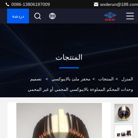
0086-13806187009
wxderun@188.com
دردشة
المنتجات
المنزل
>
المنتجات
>
محفز ملئ بالايبوكسي
>
تصميم
وحدات المحكم المملوءة بالايبوكسي المحمي أو غير المحمي
لتصميمات الدوائر