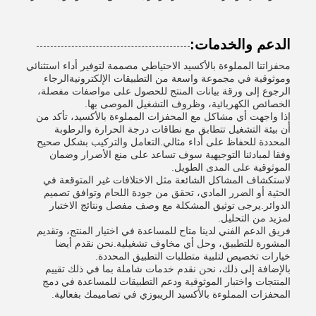
الدعم والخدمات:
محفزاتنا المملوءة بالأكسيد الاحتياطي مصممة لتوفير أداء استثنائي
وموثوقية في مجموعة واسعة من التطبيقات الإلكترونيةالرجاء
الرجوع إلى ورقة بيانات المنتج للحصول على مواصفات مفصلة،
الخصائص الكهربائية، وظروف التشغيل الموصى بها.
إذا واجهت أي مشاكل مع المحفزات المملوءة بالأكسيد، تأكد من
أن بيئة التشغيل تتطابق مع نطاقات درجة الحرارة والرطوبة
المحددة للحفاظ على أداء مثالي.التعامل والتركيب بشكل صحيح
وفقا لمبادئنا التوجيهية سوف تساعد على منع الأضرار وضمان
الموثوقية على المدى الطويل.
لاستكشاف المشاكل الشائعة مثل الاختلافات غير المتوقعة في
الحثية أو الضرر المادي، تحقق من جودة اللحام وتوافق تصميم
الدوائر.يرجى توثيق المشكلة مع وصف مفصل ونتائج الاختبار
لمزيد من التحليل.
فريق الدعم الفني لدينا متاح للمساعدة في اختيار المنتج، وتقديم
المشورة للتطبيق، وحل أي مخاوف تشغيلية.نحن نقدم أيضا
خيارات تخصيص لتلبية متطلبات التطبيق المحددة.
بالإضافة إلى ذلك، نحن نقدم خدمات شاملة بما في ذلك تقييم
المنتجات واختبار الموثوقية ودعم التطبيقات للمساعدة في دمج
المحفزات المملوءة بالأكسيد الريبوزي في تصاميمك بفعالية.