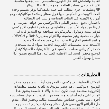
العالية وانخفاض التداخل الكهرومغناطيسي، مما يجعلها مناسبة
للاستخدام في مصادر الطاقة، محولات DC-DC، دوائر
RFوتطبيقات أخرى تتطلب قيم حثية دقيقةكما يوفر تصميم وحدة
الحث الايبوكسي المكبس منها عزل ممتاز وسلامة ميكانيكية ، وهو
أمر بالغ الأهمية في البيئات الصناعية والسيارات المطالبة.
باختصار، يجمع المحفز المليء بالايبوكسي بين فوائد الفيريت أو
غيرها من مواد الأساس المغناطيسي مع عملية تغليف الايبوكسي
لتوفير متينة وموثوق بها،ومكونات متوافقة مع البيئةتوافره في
خيارات محمية وغير محمية، والالتزام بمعايير RoHS و REACH،
وتقييم التشبع الجاري المحدد بشكل جيد يجعله حلًا متعدد
الاستخدامات لتصميمات الكترونية الحديثة.سواء كانت تستخدم
كمحفز كهربائي مغلف بالأكسيد في الإلكترونيات الاستهلاكية أو
كوحدة محفز أكسيد في الأنظمة الصناعية، هذا المنتج يضمن أداءً
ممتازاً وطول العمر.
التطبيقات:
المكثف المملوء بالايبوكسي ، المعروف أيضًا باسم مجمع محفز
البوتينج الايبوكسي ، هو عنصر موثوق به للغاية مصمم لتطبيقات
إلكترونية مختلفة حيث تكون المتانة والأداء حاسمة.يحتوي هذا
المنتج على مادة أساسية مصنوعة من الفيريت أو مواد مغناطيسية
أخرى، مما يضمن خصائص مغناطيسية مثالية وتحفيز فعال. يقدم
ملء الراتنج الايبوكسي عزل ممتاز وحماية ميكانيكية ،مما يجعله
مناسبًا للبيئات القاسية والتطبيقات التي تتطلب استقرارًا حراريًا