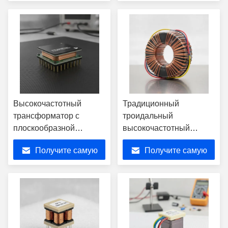
°C, изоляцией класса H
частотой ответа 50Hz-
лучшую цену
лучшую цену
(180 °C) и изоляцией
100kHz
3000 VAC для
нефтегазового
оборудования с
подземными
отверстиями
Высокочастотный
Традиционный
трансформатор с
троидальный
плоскообразной
высокочастотный
обмоткой на ПКБ
трансформатор
Получите самую
Получите самую
номинальной
мощностью 300 Вт с
мощностью 1 кВт с
низкой пропускной
лучшую цену
лучшую цену
низким профилем < 15
индуктивностью для
мм и эффективностью ≥
медицинских
97%
приложений