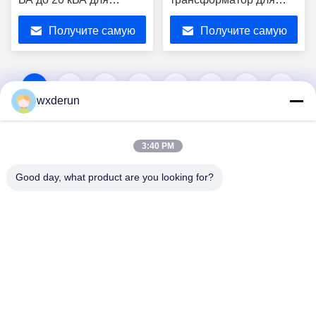
преобразователей
цифровых камер и
Получите самую
Получите самую
постоянного тока
зарядных устройств
лучшую цену
лучшую цену
1
2
3
4
5
6
7
8
wxderun
3:40 PM
Good day, what product are you looking for?
Wuxi Derun Electron Co., Ltd
wxderun@188.com
0086-13806187009