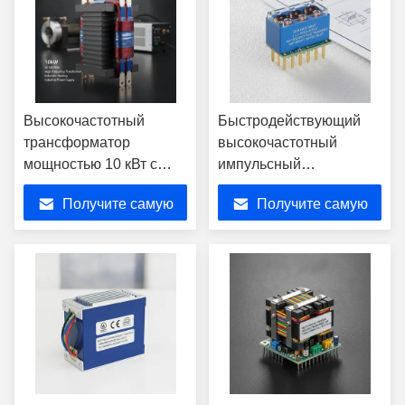
Высокочастотный
Быстродействующий
трансформатор
высокочастотный
мощностью 10 кВт с
импульсный
обмотками из
трансформатор с
Получите самую
Получите самую
литцендратного
приводом затвора,
провода и сердечником
тройной
лучшую цену
лучшую цену
EE100 для
изолированностью
промышленного
выходов и сверхнизкой
источника питания
емкостью связи