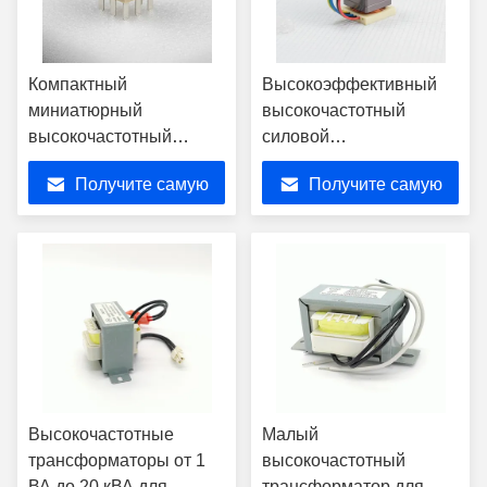
Компактный
Высокоэффективный
миниатюрный
высокочастотный
высокочастотный
силовой
трансформатор EP13
трансформатор с
Получите самую
Получите самую
SMD мощностью 50 Вт
ферритовым
для модулей
сердечником EE55
лучшую цену
лучшую цену
преобразователя
мощностью 500 Вт для
постоянного тока
импульсных источников
питания и инверторов
Высокочастотные
Малый
трансформаторы от 1
высокочастотный
ВА до 20 кВА для
трансформатор для