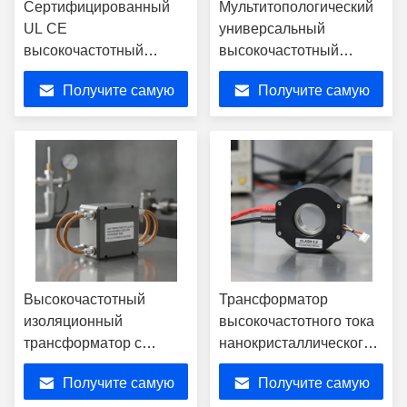
Сертифицированный
Мультитопологический
UL CE
универсальный
высокочастотный
высокочастотный
трансформатор с
трансформатор с
Получите самую
Получите самую
усиленной изоляцией и
номинальной
номинальной
мощностью 150 Вт и
лучшую цену
лучшую цену
мощностью 400 Вт для
ферритовым ядром
зарядных устройств
PC40
электромобилей
Высокочастотный
Трансформатор
изоляционный
высокочастотного тока
трансформатор с
нанокристаллического
непрерывной работой
ядра с точностью 0.2
Получите самую
Получите самую
при температуре 150
класса и широкой