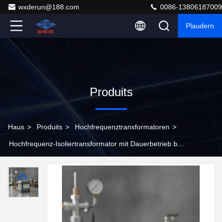
wxderun@188.com
0086-13806187009
Plaudern
Produits
Haus
>
Produits
>
Hochfrequenztransformatoren
>
Hochfrequenz-Isoliertransformator mit Dauerbetrieb bei
150 °C, Isolierung der Klasse H (180 °C) und 3000 VAC-
Isolierung für Ölgas-Abgrundeinrichtungen