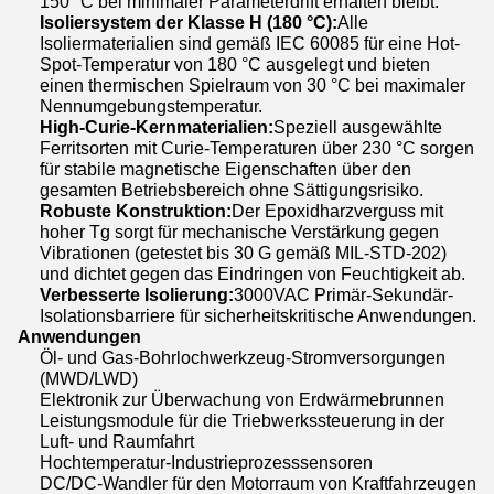
150 °C bei minimaler Parameterdrift erhalten bleibt.
Isoliersystem der Klasse H (180 °C):
Alle
Isoliermaterialien sind gemäß IEC 60085 für eine Hot-
Spot-Temperatur von 180 °C ausgelegt und bieten
einen thermischen Spielraum von 30 °C bei maximaler
Nennumgebungstemperatur.
High-Curie-Kernmaterialien:
Speziell ausgewählte
Ferritsorten mit Curie-Temperaturen über 230 °C sorgen
für stabile magnetische Eigenschaften über den
gesamten Betriebsbereich ohne Sättigungsrisiko.
Robuste Konstruktion:
Der Epoxidharzverguss mit
hoher Tg sorgt für mechanische Verstärkung gegen
Vibrationen (getestet bis 30 G gemäß MIL-STD-202)
und dichtet gegen das Eindringen von Feuchtigkeit ab.
Verbesserte Isolierung:
3000VAC Primär-Sekundär-
Isolationsbarriere für sicherheitskritische Anwendungen.
Anwendungen
Öl- und Gas-Bohrlochwerkzeug-Stromversorgungen
(MWD/LWD)
Elektronik zur Überwachung von Erdwärmebrunnen
Leistungsmodule für die Triebwerkssteuerung in der
Luft- und Raumfahrt
Hochtemperatur-Industrieprozesssensoren
DC/DC-Wandler für den Motorraum von Kraftfahrzeugen