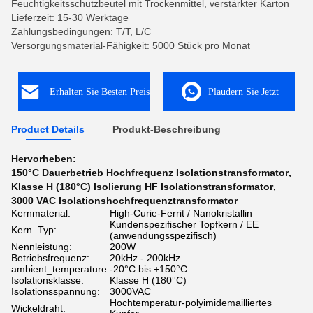
Feuchtigkeitsschutzbeutel mit Trockenmittel, verstärkter Karton
Lieferzeit: 15-30 Werktage
Zahlungsbedingungen: T/T, L/C
Versorgungsmaterial-Fähigkeit: 5000 Stück pro Monat
Erhalten Sie Besten Preis
Plaudern Sie Jetzt
Product Details
Produkt-Beschreibung
Hervorheben:
150°C Dauerbetrieb Hochfrequenz Isolationstransformator
,
Klasse H (180°C) Isolierung HF Isolationstransformator
,
3000 VAC Isolationshochfrequenztransformator
Kernmaterial:
High-Curie-Ferrit / Nanokristallin
Kundenspezifischer Topfkern / EE
Kern_Typ:
(anwendungsspezifisch)
Nennleistung:
200W
Betriebsfrequenz:
20kHz - 200kHz
ambient_temperature:
-20°C bis +150°C
Isolationsklasse:
Klasse H (180°C)
Isolationsspannung:
3000VAC
Hochtemperatur-polyimidemailliertes
Wickeldraht: