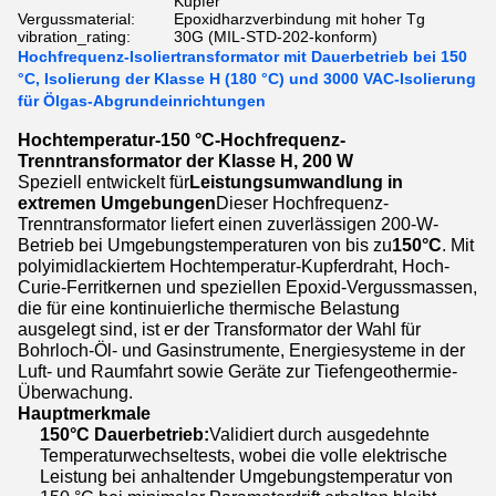
Kupfer
Vergussmaterial:
Epoxidharzverbindung mit hoher Tg
vibration_rating:
30G (MIL-STD-202-konform)
Hochfrequenz-Isoliertransformator mit Dauerbetrieb bei 150
°C, Isolierung der Klasse H (180 °C) und 3000 VAC-Isolierung
für Ölgas-Abgrundeinrichtungen
Hochtemperatur-150 °C-Hochfrequenz-
Trenntransformator der Klasse H, 200 W
Speziell entwickelt für
Leistungsumwandlung in
extremen Umgebungen
Dieser Hochfrequenz-
Trenntransformator liefert einen zuverlässigen 200-W-
Betrieb bei Umgebungstemperaturen von bis zu
150°C
. Mit
polyimidlackiertem Hochtemperatur-Kupferdraht, Hoch-
Curie-Ferritkernen und speziellen Epoxid-Vergussmassen,
die für eine kontinuierliche thermische Belastung
ausgelegt sind, ist er der Transformator der Wahl für
Bohrloch-Öl- und Gasinstrumente, Energiesysteme in der
Luft- und Raumfahrt sowie Geräte zur Tiefengeothermie-
Überwachung.
Hauptmerkmale
150°C Dauerbetrieb:
Validiert durch ausgedehnte
Temperaturwechseltests, wobei die volle elektrische
Leistung bei anhaltender Umgebungstemperatur von