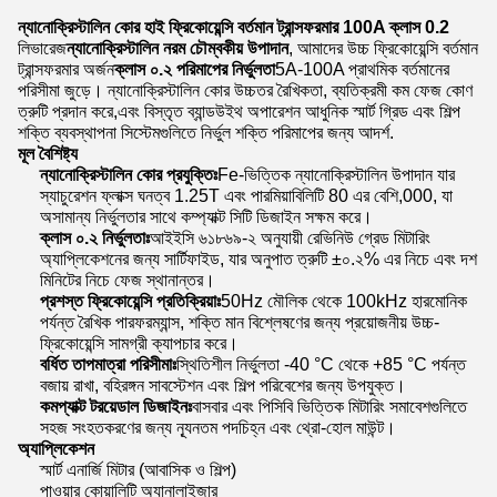
ন্যানোক্রিস্টালিন কোর হাই ফ্রিকোয়েন্সি বর্তমান ট্রান্সফরমার 100A ক্লাস 0.2
লিভারেজ
ন্যানোক্রিস্টালিন নরম চৌম্বকীয় উপাদান
, আমাদের উচ্চ ফ্রিকোয়েন্সি বর্তমান
ট্রান্সফরমার অর্জন
ক্লাস ০.২ পরিমাপের নির্ভুলতা
5A-100A প্রাথমিক বর্তমানের
পরিসীমা জুড়ে। ন্যানোক্রিস্টালিন কোর উচ্চতর রৈখিকতা, ব্যতিক্রমী কম ফেজ কোণ
ত্রুটি প্রদান করে,এবং বিস্তৃত ব্যান্ডউইথ অপারেশন আধুনিক স্মার্ট গ্রিড এবং শিল্প
শক্তি ব্যবস্থাপনা সিস্টেমগুলিতে নির্ভুল শক্তি পরিমাপের জন্য আদর্শ.
মূল বৈশিষ্ট্য
ন্যানোক্রিস্টালিন কোর প্রযুক্তিঃ
Fe-ভিত্তিক ন্যানোক্রিস্টালিন উপাদান যার
স্যাচুরেশন ফ্লাক্স ঘনত্ব 1.25T এবং পারমিয়াবিলিটি 80 এর বেশি,000, যা
অসামান্য নির্ভুলতার সাথে কম্প্যাক্ট সিটি ডিজাইন সক্ষম করে।
ক্লাস ০.২ নির্ভুলতাঃ
আইইসি ৬১৮৬৯-২ অনুযায়ী রেভিনিউ গ্রেড মিটারিং
অ্যাপ্লিকেশনের জন্য সার্টিফাইড, যার অনুপাত ত্রুটি ±০.২% এর নিচে এবং দশ
মিনিটের নিচে ফেজ স্থানান্তর।
প্রশস্ত ফ্রিকোয়েন্সি প্রতিক্রিয়াঃ
50Hz মৌলিক থেকে 100kHz হারমোনিক
পর্যন্ত রৈখিক পারফরম্যান্স, শক্তি মান বিশ্লেষণের জন্য প্রয়োজনীয় উচ্চ-
ফ্রিকোয়েন্সি সামগ্রী ক্যাপচার করে।
বর্ধিত তাপমাত্রা পরিসীমাঃ
স্থিতিশীল নির্ভুলতা -40 °C থেকে +85 °C পর্যন্ত
বজায় রাখা, বহিরঙ্গন সাবস্টেশন এবং শিল্প পরিবেশের জন্য উপযুক্ত।
কমপ্যাক্ট টরয়েডাল ডিজাইনঃ
বাসবার এবং পিসিবি ভিত্তিক মিটারিং সমাবেশগুলিতে
সহজ সংহতকরণের জন্য ন্যূনতম পদচিহ্ন এবং থ্রো-হোল মাউন্ট।
অ্যাপ্লিকেশন
স্মার্ট এনার্জি মিটার (আবাসিক ও শিল্প)
পাওয়ার কোয়ালিটি অ্যানালাইজার