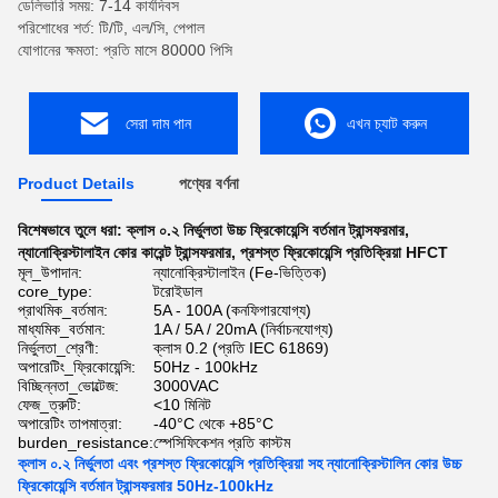
ডেলিভারি সময়: 7-14 কার্যদিবস
পরিশোধের শর্ত: টি/টি, এল/সি, পেপাল
যোগানের ক্ষমতা: প্রতি মাসে 80000 পিসি
সেরা দাম পান
এখন চ্যাট করুন
Product Details
পণ্যের বর্ণনা
বিশেষভাবে তুলে ধরা:
ক্লাস ০.২ নির্ভুলতা উচ্চ ফ্রিকোয়েন্সি বর্তমান ট্রান্সফরমার
,
ন্যানোক্রিস্টালাইন কোর কারেন্ট ট্রান্সফরমার
,
প্রশস্ত ফ্রিকোয়েন্সি প্রতিক্রিয়া HFCT
মূল_উপাদান:
ন্যানোক্রিস্টালাইন (Fe-ভিত্তিক)
core_type:
টরোইডাল
প্রাথমিক_বর্তমান:
5A - 100A (কনফিগারযোগ্য)
মাধ্যমিক_বর্তমান:
1A / 5A / 20mA (নির্বাচনযোগ্য)
নির্ভুলতা_শ্রেণী:
ক্লাস 0.2 (প্রতি IEC 61869)
অপারেটিং_ফ্রিকোয়েন্সি:
50Hz - 100kHz
বিচ্ছিন্নতা_ভোল্টেজ:
3000VAC
ফেজ_ত্রুটি:
<10 মিনিট
অপারেটিং তাপমাত্রা:
-40°C থেকে +85°C
burden_resistance:
স্পেসিফিকেশন প্রতি কাস্টম
ক্লাস ০.২ নির্ভুলতা এবং প্রশস্ত ফ্রিকোয়েন্সি প্রতিক্রিয়া সহ ন্যানোক্রিস্টালিন কোর উচ্চ
ফ্রিকোয়েন্সি বর্তমান ট্রান্সফরমার 50Hz-100kHz