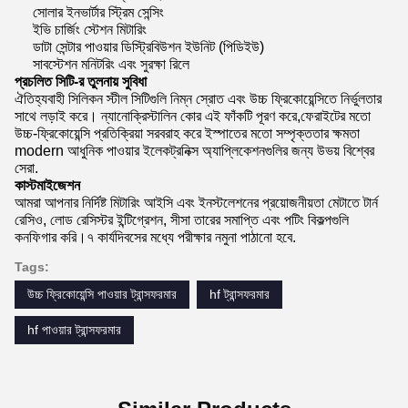
সোলার ইনভার্টার স্ট্রিম সেন্সিং
ইভি চার্জিং স্টেশন মিটারিং
ডাটা সেন্টার পাওয়ার ডিস্ট্রিবিউশন ইউনিট (পিডিইউ)
সাবস্টেশন মনিটরিং এবং সুরক্ষা রিলে
প্রচলিত সিটি-র তুলনায় সুবিধা
ঐতিহ্যবাহী সিলিকন স্টীল সিটিগুলি নিম্ন স্রোত এবং উচ্চ ফ্রিকোয়েন্সিতে নির্ভুলতার
সাথে লড়াই করে। ন্যানোক্রিস্টালিন কোর এই ফাঁকটি পূরণ করে,ফেরাইটের মতো
উচ্চ-ফ্রিকোয়েন্সি প্রতিক্রিয়া সরবরাহ করে ইস্পাতের মতো সম্পৃক্ততার ক্ষমতা
modern আধুনিক পাওয়ার ইলেকট্রনিক্স অ্যাপ্লিকেশনগুলির জন্য উভয় বিশ্বের
সেরা.
কাস্টমাইজেশন
আমরা আপনার নির্দিষ্ট মিটারিং আইসি এবং ইনস্টলেশনের প্রয়োজনীয়তা মেটাতে টার্ন
রেসিও, লোড রেসিস্টর ইন্টিগ্রেশন, সীসা তারের সমাপ্তি এবং পটিং বিকল্পগুলি
কনফিগার করি।৭ কার্যদিবসের মধ্যে পরীক্ষার নমুনা পাঠানো হবে.
Tags:
উচ্চ ফ্রিকোয়েন্সি পাওয়ার ট্রান্সফরমার
hf ট্রান্সফরমার
hf পাওয়ার ট্রান্সফরমার