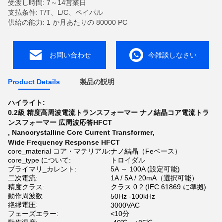
受渡し時間: 7～14営業日
支払条件: T/T、L/C、ペイパル
供給の能力: 1 か月あたりの 80000 PC
お問い合わせ
今雑談しなさい
Product Details
製品の説明
ハイライト:
0.2級 精度高周波電流トランスフォーマー ナノ結晶コア電流トラ
ンスフォーマー 広周波応答HFCT
,
Nanocrystalline Core Current Transformer
,
Wide Frequency Response HFCT
core_material コア・マテリアル:
ナノ結晶（Feベース）
core_type について:
トロイダル
プライマリ_カレント:
5A ～ 100A (設定可能)
二次電流:
1A / 5A / 20mA（選択可能）
精度クラス:
クラス 0.2 (IEC 61869 に準拠)
動作周波数:
50Hz -100kHz
絶縁電圧:
3000VAC
フェーズエラー:
<10分