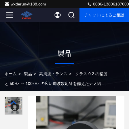
wxderun@188.com
0086-13806187009
チャットによるご相談
製品
ホーム
>
製品
>
高周波トランス
>
クラス 0.2 の精度
と 50Hz ～ 100kHz の広い周波数応答を備えたナノ結晶
コア高周波変流器