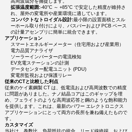
高周波成分を捕捉します。
拡張温度範囲:
-40°C ～ +85°C で安定した精度が維持さ
れ、屋外の変電所や産業環境に適しています。
コンパクトなトロイダル設計:
最小限の設置面積とスル
ーホール取り付けにより、バスバーおよび PCB ベース
の計量アセンブリに簡単に統合できます。
アプリケーション
スマートエネルギーメーター（住宅用および産業用）
電力品質アナライザ
ソーラーインバーターの電流検知
EV充電ステーションの計測
データセンター配電ユニット (PDU)
変電所監視および保護リレー
従来のCTと比較した利点
従来のケイ素鋼製 CT は、低電流および高周波数での精度
に問題がありました。ナノ結晶コアはこのギャップを埋
め、フェライトのような高周波応答と鋼のような飽和能力
を提供します。これは、最新のパワー エレクトロニクス
アプリケーションにとって両方の長所を兼ね備えたもので
す。
カスタマイズ
当社は、巻数比、負荷抵抗の統合、リード線終端、および