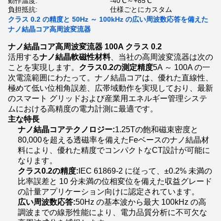
動作温度:
-40℃～+85℃
負担抵抗:
仕様ごとにカスタム
クラス 0.2 の精度と 50Hz ～ 100kHz の広い周波数応答を備えた
ナノ結晶コア高周波変流器
ナノ結晶コア高周波変流器 100A クラス 0.2
活用する
ナノ結晶軟磁性材料
、当社の高周波変流器は次の
ことを実現します。
クラス0.2の測定精度
5A ～ 100A の一
次電流範囲にわたって。ナノ結晶コアは、優れた直線性、
極めて低い位相角誤差、広帯域動作を実現しており、最新
のスマート グリッドおよび産業用エネルギー管理システ
ムにおける高精度の電力計測に最適です。
主な特長
ナノ結晶コアテクノロジー:
1.25Tの飽和磁束密度と
80,000を超える透磁率を備えたFeベースのナノ結晶材
料により、優れた精度でコンパクトなCT設計が可能に
なります。
クラス0.2の精度:
IEC 61869-2 に従って、±0.2% 未満の
比率誤差と 10 分未満の位相変位を備えた収益グレード
の計量アプリケーション向けに認定されています。
広い周波数応答:
50Hz の基本波から最大 100kHz の高
調波までの線形性能により、電力品質分析に不可欠な