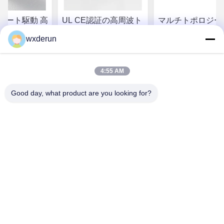
ゲート駆動 高
UL CE認証の高周波ト
マルチトポロジー
ストランスフ
ランスフォーマー 強化
バーサル高周波ト
wxderun
隔離と EV 充電器の
スフォーマー 150
400W 定位電源
電源とPC40フェ
問い合わせ
お問い合わせ
お問い合わ
トコア
4:55 AM
Good day, what product are you looking for?
Wuxi Derun Electron Co., Ltd
wxderun@188.com
0086-13806187009
ガンキシア工業公園,ドンガンタウン,キッシャン地区,ウキ
シ市,中国